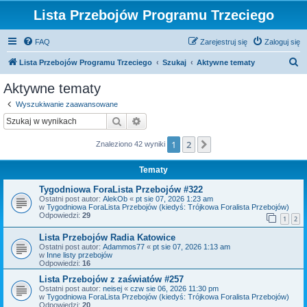
Lista Przebojów Programu Trzeciego
FAQ
Zarejestruj się
Zaloguj się
S
Lista Przebojów Programu Trzeciego
Szukaj
Aktywne tematy
z
Aktywne tematy
u
Wyszukiwanie zaawansowane
k
Szukaj
Wyszukiwanie zaawansowane
a
1
2
Następna
Znaleziono 42 wyniki
j
Tematy
Tygodniowa ForaLista Przebojów #322
Ostatni post autor:
AlekOb
«
pt sie 07, 2026 1:23 am
w
Tygodniowa ForaLista Przebojów (kiedyś: Trójkowa Foralista Przebojów)
Odpowiedzi:
29
1
2
Lista Przebojów Radia Katowice
Ostatni post autor:
Adammos77
«
pt sie 07, 2026 1:13 am
w
Inne listy przebojów
Odpowiedzi:
16
Lista Przebojów z zaświatów #257
Ostatni post autor:
neisej
«
czw sie 06, 2026 11:30 pm
w
Tygodniowa ForaLista Przebojów (kiedyś: Trójkowa Foralista Przebojów)
Odpowiedzi:
20