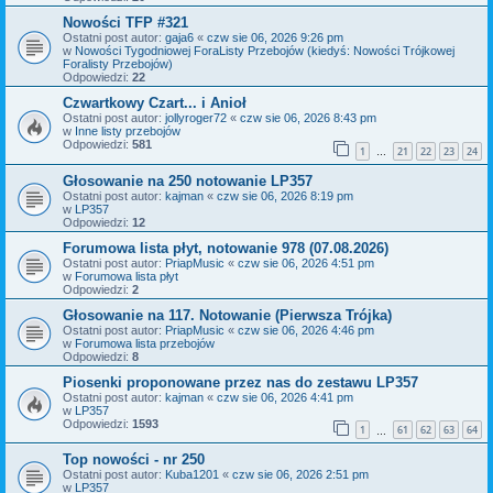
Nowości TFP #321
Ostatni post autor:
gaja6
«
czw sie 06, 2026 9:26 pm
w
Nowości Tygodniowej ForaListy Przebojów (kiedyś: Nowości Trójkowej
Foralisty Przebojów)
Odpowiedzi:
22
Czwartkowy Czart... i Anioł
Ostatni post autor:
jollyroger72
«
czw sie 06, 2026 8:43 pm
w
Inne listy przebojów
Odpowiedzi:
581
1
21
22
23
24
…
Głosowanie na 250 notowanie LP357
Ostatni post autor:
kajman
«
czw sie 06, 2026 8:19 pm
w
LP357
Odpowiedzi:
12
Forumowa lista płyt, notowanie 978 (07.08.2026)
Ostatni post autor:
PriapMusic
«
czw sie 06, 2026 4:51 pm
w
Forumowa lista płyt
Odpowiedzi:
2
Głosowanie na 117. Notowanie (Pierwsza Trójka)
Ostatni post autor:
PriapMusic
«
czw sie 06, 2026 4:46 pm
w
Forumowa lista przebojów
Odpowiedzi:
8
Piosenki proponowane przez nas do zestawu LP357
Ostatni post autor:
kajman
«
czw sie 06, 2026 4:41 pm
w
LP357
Odpowiedzi:
1593
1
61
62
63
64
…
Top nowości - nr 250
Ostatni post autor:
Kuba1201
«
czw sie 06, 2026 2:51 pm
w
LP357