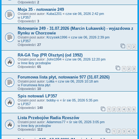
Odpowiedzi:
2
Moja 35 - notowanie 249
Ostatni post autor:
Kuba1201
«
czw sie 06, 2026 2:42 pm
w
LP357
Odpowiedzi:
3
Notowanie 249 - 31.07.2026 (Marcin Łukawski) - wyjazdowa z
Rynku w Chorzowie
Ostatni post autor:
Krzysiek1996
«
czw sie 06, 2026 2:39 pm
w
LP357
Odpowiedzi:
27
1
2
RA-GA Top (PR Olsztyn) (od 1992)
Ostatni post autor:
John1994
«
czw sie 06, 2026 12:20 pm
w
Inne listy przebojów
Odpowiedzi:
65
1
2
3
Forumowa lista płyt, notowanie 977 (31.07.2026)
Ostatni post autor:
Lolita
«
czw sie 06, 2026 10:18 am
w
Forumowa lista płyt
Odpowiedzi:
10
Spis notowań LP357
Ostatni post autor:
bobby-x
«
śr sie 05, 2026 5:35 pm
w
LP357
Odpowiedzi:
140
1
2
3
4
5
6
Lista Przebojów Radia Rzeszów
Ostatni post autor:
Adammos77
«
śr sie 05, 2026 3:05 pm
w
Inne listy przebojów
Odpowiedzi:
112
1
2
3
4
5