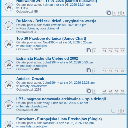
Notowanie 247 - 17.07.2026 (Marcin Łukawski)
Ostatni post autor:
kajman
«
śr sie 05, 2026 12:34 pm
w
LP357
Odpowiedzi:
58
1
2
3
De Mono - Dziś taki dzień - oryginalna wersja
Ostatni post autor:
mark
«
wt sie 04, 2026 8:57 pm
w
Poszukiwana, poszukiwany!
Odpowiedzi:
1
Top 30 Przeboje do tańca (Dance Chart)
Ostatni post autor:
Neo1995
«
wt sie 04, 2026 8:25 pm
w
Inne listy przebojów
Odpowiedzi:
1162
1
44
45
46
47
…
Extralista Radio dla Ciebie od 2002
Ostatni post autor:
John1994
«
wt sie 04, 2026 5:53 pm
w
Inne listy przebojów
Odpowiedzi:
484
1
17
18
19
20
…
Anielski Orszak
Ostatni post autor:
John1994
«
wt sie 04, 2026 12:38 am
w
Tematy okołolistowe
Odpowiedzi:
1268
1
48
49
50
51
…
LP3 - nagrane notowania archiwalne + spis dżingli
Ostatni post autor:
Yacy
«
ndz sie 02, 2026 5:12 pm
w
Tematy okołolistowe
Odpowiedzi:
29
1
2
Eurochart - Europejska Lista Przebojów (Single)
Ostatni post autor:
Neo1995
«
ndz sie 02, 2026 4:54 pm
w
Inne listy przebojów