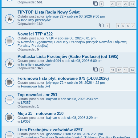
Odpowiedzi:
561
1
20
21
22
23
…
TIP-TOP Lista Radia Nowy Świat
Ostatni post autor:
jollyroger72
«
sob sie 08, 2026 9:50 pm
w
Inne listy przebojów
Odpowiedzi:
169
1
4
5
6
7
…
Nowości TFP #322
Ostatni post autor:
VILKI
«
sob sie 08, 2026 6:01 pm
w
Nowości Tygodniowej ForaListy Przebojów (kiedyś: Nowości Trójkowej
Foralisty Przebojów)
Odpowiedzi:
5
Podlaska Lista Przebojów (Radio Podlasie) (od 1995)
Ostatni post autor:
John1994
«
sob sie 08, 2026 6:00 pm
w
Inne listy przebojów
Odpowiedzi:
348
1
11
12
13
14
…
Forumowa lista płyt, notowanie 979 (14.08.2026)
Ostatni post autor:
jollyroger72
«
sob sie 08, 2026 4:22 pm
w
Forumowa lista płyt
Top nowości - nr 251
Ostatni post autor:
kajman
«
sob sie 08, 2026 3:33 pm
w
LP357
Odpowiedzi:
1
Moja 35 - notowanie 250
Ostatni post autor:
kajman
«
sob sie 08, 2026 3:29 pm
w
LP357
Lista Przebojów z zaświatów #257
Ostatni post autor:
gioconda2
«
sob sie 08, 2026 2:29 pm
w
Tygodniowa ForaLista Przebojów (kiedyś: Trójkowa Foralista Przebojów)