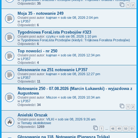
Odpowiedzi:
35
1
2
Moja 35 - notowanie 249
Ostatni post autor:
kajman
«
sob sie 08, 2026 2:04 pm
w
LP357
Odpowiedzi:
6
Tygodniowa ForaLista Przebojów #323
Ostatni post autor:
czyku
«
sob sie 08, 2026 1:10 pm
w
Tygodniowa ForaLista Przebojów (kiedyś: Trójkowa Foralista Przebojów)
Odpowiedzi:
6
Top nowości - nr 250
Ostatni post autor:
kajman
«
sob sie 08, 2026 12:34 pm
w
LP357
Odpowiedzi:
4
Głosowanie na 251 notowanie LP357
Ostatni post autor:
kajman
«
sob sie 08, 2026 12:27 pm
w
LP357
Odpowiedzi:
11
Notowanie 250 - 07.08.2026 (Marcin Łukawski) - wyjazdowa z
Augustowa
Ostatni post autor:
Miszon
«
sob sie 08, 2026 10:34 am
w
LP357
Odpowiedzi:
34
1
2
Anielski Orszak
Ostatni post autor:
VILKI
«
sob sie 08, 2026 9:26 am
w
Tematy okołolistowe
Odpowiedzi:
1269
1
48
49
50
51
…
Głosowanie na 118. Notowanie (Pierwsza Trójka)