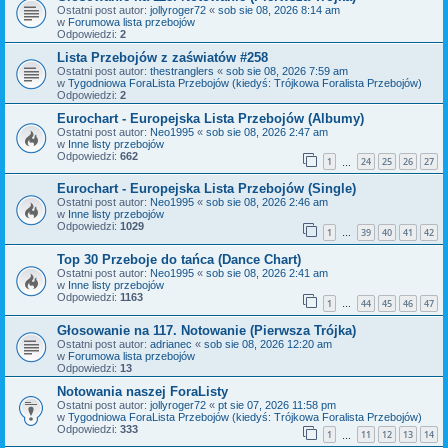
Ostatni post autor:
jollyroger72
«
sob sie 08, 2026 8:14 am
w
Forumowa lista przebojów
Odpowiedzi:
2
Lista Przebojów z zaświatów #258
Ostatni post autor:
thestranglers
«
sob sie 08, 2026 7:59 am
w
Tygodniowa ForaLista Przebojów (kiedyś: Trójkowa Foralista Przebojów)
Odpowiedzi:
2
Eurochart - Europejska Lista Przebojów (Albumy)
Ostatni post autor:
Neo1995
«
sob sie 08, 2026 2:47 am
w
Inne listy przebojów
Odpowiedzi:
662
1
24
25
26
27
…
Eurochart - Europejska Lista Przebojów (Single)
Ostatni post autor:
Neo1995
«
sob sie 08, 2026 2:46 am
w
Inne listy przebojów
Odpowiedzi:
1029
1
39
40
41
42
…
Top 30 Przeboje do tańca (Dance Chart)
Ostatni post autor:
Neo1995
«
sob sie 08, 2026 2:41 am
w
Inne listy przebojów
Odpowiedzi:
1163
1
44
45
46
47
…
Głosowanie na 117. Notowanie (Pierwsza Trójka)
Ostatni post autor:
adrianec
«
sob sie 08, 2026 12:20 am
w
Forumowa lista przebojów
Odpowiedzi:
13
Notowania naszej ForaListy
Ostatni post autor:
jollyroger72
«
pt sie 07, 2026 11:58 pm
w
Tygodniowa ForaLista Przebojów (kiedyś: Trójkowa Foralista Przebojów)
Odpowiedzi:
333
1
11
12
13
14
…