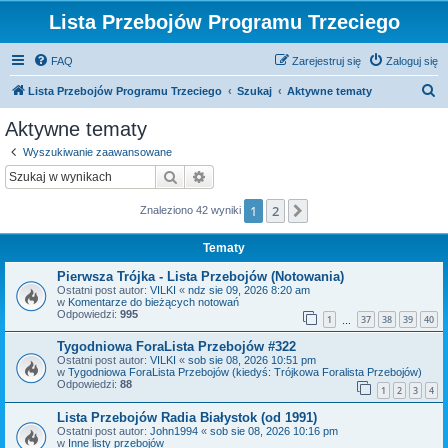
Lista Przebojów Programu Trzeciego
FAQ
Zarejestruj się
Zaloguj się
S
Lista Przebojów Programu Trzeciego
Szukaj
Aktywne tematy
z
Aktywne tematy
u
Wyszukiwanie zaawansowane
k
Szukaj
Wyszukiwanie zaawansowane
a
1
2
Następna
Znaleziono 42 wyniki
j
Tematy
Pierwsza Trójka - Lista Przebojów (Notowania)
Ostatni post autor:
VILKI
«
ndz sie 09, 2026 8:20 am
w
Komentarze do bieżących notowań
Odpowiedzi:
995
1
37
38
39
40
…
Tygodniowa ForaLista Przebojów #322
Ostatni post autor:
VILKI
«
sob sie 08, 2026 10:51 pm
w
Tygodniowa ForaLista Przebojów (kiedyś: Trójkowa Foralista Przebojów)
Odpowiedzi:
88
1
2
3
4
Lista Przebojów Radia Białystok (od 1991)
Ostatni post autor:
John1994
«
sob sie 08, 2026 10:16 pm
w
Inne listy przebojów