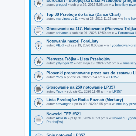
Eurochart - Europejska Lista Przebojów (Single
autor:
gregpol
»
sob gru 29, 2012 5:05 pm
» w
Inne listy prz
Top 30 Przeboje do tańca (Dance Chart)
autor:
marcinparys11
»
wt lut 28, 2012 11:25 pm
» w
Inne lis
Głosowanie na 117. Notowanie (Pierwsza Trójka
autor:
adrianec
»
sob sie 01, 2026 12:50 am
» w
Forumowa li
Notowania naszej ForaListy
autor:
VILKI
»
pt cze 19, 2020 8:00 pm
» w
Tygodniowa ForaL
Pierwsza Trójka - Lista Przebojów
autor:
jollyroger72
»
ndz maja 19, 2024 2:52 pm
» w
Inne lis
Piosenki proponowane przez nas do zestawu 
autor:
Yacy
»
pt cze 24, 2022 9:54 am
» w
LP357
Głosowanie na 250 notowanie LP357
autor:
Yacy
»
sob sie 01, 2026 11:48 am
» w
LP357
Lista Przebojów Radia Poznań (Merkury)
autor:
stavanger
»
pn lis 09, 2020 8:55 pm
» w
Inne listy prz
Nowości TFP #321
autor:
AlekOb
»
pt lip 31, 2026 10:53 pm
» w
Nowości Tygodni
Przebojów)
Spis notowań LP357