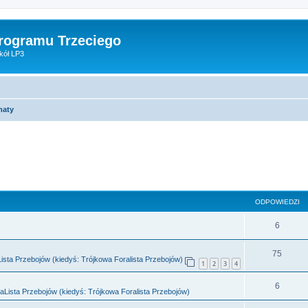
Programu Trzeciego
kół LP3
maty
sowane
ODPOWIEDZI
O
6
d
O
75
sta Przebojów (kiedyś: Trójkowa Foralista Przebojów)
p
1
2
3
4
d
o
O
6
p
Lista Przebojów (kiedyś: Trójkowa Foralista Przebojów)
w
d
o