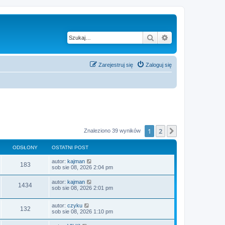
Szukaj
Wyszukiwanie z
Zarejestruj się
Zaloguj się
1
2
Następna
Znaleziono 39 wyników
ODSŁONY
OSTATNI POST
O
autor:
kajman
O
183
s
sob sie 08, 2026 2:04 pm
t
d
a
O
autor:
kajman
O
1434
t
s
sob sie 08, 2026 2:01 pm
s
n
t
i
d
a
ł
p
O
autor:
czyku
t
O
132
o
s
s
sob sie 08, 2026 1:10 pm
n
s
o
t
i
d
t
a
ł
p