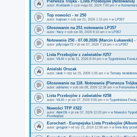
Pierwsza Trójka - Lista Przebojów (Notowania)
autor:
Kruklanki
»
czw maja 02, 2024 7:00 pm
» w
Komentarz
Top nowości - nr 250
autor:
kajman
»
sob sie 01, 2026 1:15 pm
» w
LP357
Głosowanie na 251 notowanie LP357
autor:
Yacy
»
sob sie 08, 2026 9:10 am
» w
LP357
Notowanie 250 - 07.08.2026 (Marcin Łukawski)
autor:
jollyroger72
»
pt sie 07, 2026 7:19 pm
» w
LP357
Lista Przebojów z zaświatów #257
autor:
VILKI
»
pt lip 31, 2026 8:34 pm
» w
Tygodniowa ForaLis
Anielski Orszak
autor:
słoik
»
ndz lut 15, 2009 1:09 am
» w
Tematy okołolisto
Głosowanie na 118. Notowanie (Pierwsza Trójka
autor:
adrianec
»
sob sie 08, 2026 12:38 am
» w
Forumowa li
Lista Przebojów z zaświatów #258
autor:
VILKI
»
pt sie 07, 2026 9:56 pm
» w
Tygodniowa ForaLi
Nowości TFP #322
autor:
AlekOb
»
pt sie 07, 2026 11:03 pm
» w
Nowości Tygodn
Przebojów)
Eurochart - Europejska Lista Przebojów (Album
autor:
gregpol
»
wt sty 21, 2014 12:06 am
» w
Inne listy prz