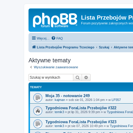
Lista Przebojów 
Forum pozytywnie zakręconych wo
Więcej…
FAQ
Lista Przebojów Programu Trzeciego
Szukaj
Aktywne te
Aktywne tematy
Wyszukiwanie zaawansowane
Szukaj
Wyszukiwanie zaawan
TEMATY
Moja 35 - notowanie 249
autor:
kajman
»
sob sie 01, 2026 1:04 pm
» w
LP357
Tygodniowa ForaLista Przebojów #322
autor:
temik3
»
pt lip 31, 2026 9:39 pm
» w
Tygodniowa ForaLi
Tygodniowa ForaLista Przebojów #323
autor:
temik3
»
pt sie 07, 2026 10:49 pm
» w
Tygodniowa Fora