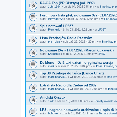
RA-GA Top (PR Olsztyn) (od 1992)
autor:
John1994
»
pn sie 04, 2025 2:54 pm
» w
Inne listy pr
Forumowa lista płyt, notowanie 977 (31.07.2026
autor:
jollyroger72
»
sob lip 25, 2026 12:04 pm
» w
Forumowa 
Spis notowań LP357
autor:
Pieryknik
»
śr lis 03, 2021 9:02 pm
» w
LP357
Lista Przebojów Radia Rzeszów
autor:
prz_rulez
»
sob paź 22, 2016 4:20 pm
» w
Inne listy 
Notowanie 247 - 17.07.2026 (Marcin Łukawski)
autor:
Kruklanki
»
pt lip 17, 2026 5:41 pm
» w
LP357
De Mono - Dziś taki dzień - oryginalna wersja
autor:
mark
»
śr mar 11, 2015 10:04 pm
» w
Poszukiwana, p
Top 30 Przeboje do tańca (Dance Chart)
autor:
marcinparys11
»
wt lut 28, 2012 11:25 pm
» w
Inne lis
Extralista Radio dla Ciebie od 2002
autor:
marcinparys11
»
wt kwie 01, 2014 2:08 am
» w
Inne li
Anielski Orszak
autor:
słoik
»
ndz lut 15, 2009 1:09 am
» w
Tematy okołolisto
LP3 - nagrane notowania archiwalne + spis dżin
autor:
bobby-x
»
czw lis 11, 2021 5:49 pm
» w
Tematy okołol