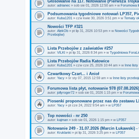
Głosowanie na 117. Notowanie (Pierwsza Trójka
autor:
adrianec
»
sob sie 01, 2026 12:50 am
» w
Forumowa li
Podsumowania tygodniowe notowań LP357, Pier
autor:
Kuba1201
»
czw kwie 30, 2026 3:51 pm
» w
Tematy ok
Nowości TFP #321
autor:
AlekOb
»
pt lip 31, 2026 10:53 pm
» w
Nowości Tygodni
Przebojów)
Lista Przebojów z zaświatów #257
autor:
VILKI
»
pt lip 31, 2026 8:34 pm
» w
Tygodniowa ForaLis
Lista Przebojów Radia Katowice
autor:
Kuba1201
»
czw cze 25, 2026 10:44 am
» w
Inne list
Czwartkowy Czart... i Anioł
autor:
Yacy
»
śr sty 07, 2015 12:59 am
» w
Inne listy przebo
Forumowa lista płyt, notowanie 978 (07.08.2026
autor:
jollyroger72
»
sob sie 01, 2026 1:15 pm
» w
Forumowa l
Piosenki proponowane przez nas do zestawu 
autor:
Yacy
»
pt cze 24, 2022 9:54 am
» w
LP357
Top nowości - nr 250
autor:
kajman
»
sob sie 01, 2026 1:15 pm
» w
LP357
Notowanie 249 - 31.07.2026 (Marcin Łukawski)
autor:
Kruklanki
»
pt lip 31, 2026 3:25 pm
» w
LP357