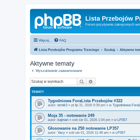
Lista Przebojów 
Forum pozytywnie zakręconych wo
Więcej…
FAQ
Lista Przebojów Programu Trzeciego
Szukaj
Aktywne te
Aktywne tematy
Wyszukiwanie zaawansowane
Szukaj
Wyszukiwanie zaawan
TEMATY
Tygodniowa ForaLista Przebojów #322
autor:
temik3
»
pt lip 31, 2026 9:39 pm
» w
Tygodniowa ForaLi
Moja 35 - notowanie 249
autor:
kajman
»
sob sie 01, 2026 1:04 pm
» w
LP357
Głosowanie na 250 notowanie LP357
autor:
Yacy
»
sob sie 01, 2026 11:48 am
» w
LP357