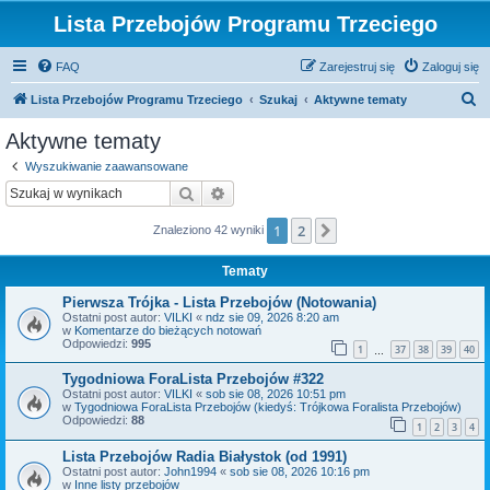
Lista Przebojów Programu Trzeciego
FAQ
Zarejestruj się
Zaloguj się
S
Lista Przebojów Programu Trzeciego
Szukaj
Aktywne tematy
z
Aktywne tematy
u
Wyszukiwanie zaawansowane
k
Szukaj
Wyszukiwanie zaawansowane
a
1
2
Następna
Znaleziono 42 wyniki
j
Tematy
Pierwsza Trójka - Lista Przebojów (Notowania)
Ostatni post autor:
VILKI
«
ndz sie 09, 2026 8:20 am
w
Komentarze do bieżących notowań
Odpowiedzi:
995
1
37
38
39
40
…
Tygodniowa ForaLista Przebojów #322
Ostatni post autor:
VILKI
«
sob sie 08, 2026 10:51 pm
w
Tygodniowa ForaLista Przebojów (kiedyś: Trójkowa Foralista Przebojów)
Odpowiedzi:
88
1
2
3
4
Lista Przebojów Radia Białystok (od 1991)
Ostatni post autor:
John1994
«
sob sie 08, 2026 10:16 pm
w
Inne listy przebojów