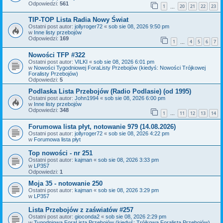
Odpowiedzi:
561
1
20
21
22
23
…
TIP-TOP Lista Radia Nowy Świat
Ostatni post autor:
jollyroger72
«
sob sie 08, 2026 9:50 pm
w
Inne listy przebojów
Odpowiedzi:
169
1
4
5
6
7
…
Nowości TFP #322
Ostatni post autor:
VILKI
«
sob sie 08, 2026 6:01 pm
w
Nowości Tygodniowej ForaListy Przebojów (kiedyś: Nowości Trójkowej
Foralisty Przebojów)
Odpowiedzi:
5
Podlaska Lista Przebojów (Radio Podlasie) (od 1995)
Ostatni post autor:
John1994
«
sob sie 08, 2026 6:00 pm
w
Inne listy przebojów
Odpowiedzi:
348
1
11
12
13
14
…
Forumowa lista płyt, notowanie 979 (14.08.2026)
Ostatni post autor:
jollyroger72
«
sob sie 08, 2026 4:22 pm
w
Forumowa lista płyt
Top nowości - nr 251
Ostatni post autor:
kajman
«
sob sie 08, 2026 3:33 pm
w
LP357
Odpowiedzi:
1
Moja 35 - notowanie 250
Ostatni post autor:
kajman
«
sob sie 08, 2026 3:29 pm
w
LP357
Lista Przebojów z zaświatów #257
Ostatni post autor:
gioconda2
«
sob sie 08, 2026 2:29 pm
w
Tygodniowa ForaLista Przebojów (kiedyś: Trójkowa Foralista Przebojów)