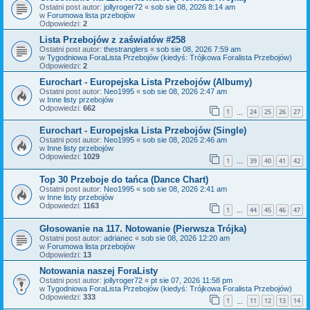
Ostatni post autor:
jollyroger72
«
sob sie 08, 2026 8:14 am
w
Forumowa lista przebojów
Odpowiedzi:
2
Lista Przebojów z zaświatów #258
Ostatni post autor:
thestranglers
«
sob sie 08, 2026 7:59 am
w
Tygodniowa ForaLista Przebojów (kiedyś: Trójkowa Foralista Przebojów)
Odpowiedzi:
2
Eurochart - Europejska Lista Przebojów (Albumy)
Ostatni post autor:
Neo1995
«
sob sie 08, 2026 2:47 am
w
Inne listy przebojów
Odpowiedzi:
662
1
24
25
26
27
…
Eurochart - Europejska Lista Przebojów (Single)
Ostatni post autor:
Neo1995
«
sob sie 08, 2026 2:46 am
w
Inne listy przebojów
Odpowiedzi:
1029
1
39
40
41
42
…
Top 30 Przeboje do tańca (Dance Chart)
Ostatni post autor:
Neo1995
«
sob sie 08, 2026 2:41 am
w
Inne listy przebojów
Odpowiedzi:
1163
1
44
45
46
47
…
Głosowanie na 117. Notowanie (Pierwsza Trójka)
Ostatni post autor:
adrianec
«
sob sie 08, 2026 12:20 am
w
Forumowa lista przebojów
Odpowiedzi:
13
Notowania naszej ForaListy
Ostatni post autor:
jollyroger72
«
pt sie 07, 2026 11:58 pm
w
Tygodniowa ForaLista Przebojów (kiedyś: Trójkowa Foralista Przebojów)
Odpowiedzi:
333
1
11
12
13
14
…