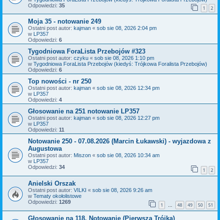
Odpowiedzi:
35
1
2
Moja 35 - notowanie 249
Ostatni post autor:
kajman
«
sob sie 08, 2026 2:04 pm
w
LP357
Odpowiedzi:
6
Tygodniowa ForaLista Przebojów #323
Ostatni post autor:
czyku
«
sob sie 08, 2026 1:10 pm
w
Tygodniowa ForaLista Przebojów (kiedyś: Trójkowa Foralista Przebojów)
Odpowiedzi:
6
Top nowości - nr 250
Ostatni post autor:
kajman
«
sob sie 08, 2026 12:34 pm
w
LP357
Odpowiedzi:
4
Głosowanie na 251 notowanie LP357
Ostatni post autor:
kajman
«
sob sie 08, 2026 12:27 pm
w
LP357
Odpowiedzi:
11
Notowanie 250 - 07.08.2026 (Marcin Łukawski) - wyjazdowa z
Augustowa
Ostatni post autor:
Miszon
«
sob sie 08, 2026 10:34 am
w
LP357
Odpowiedzi:
34
1
2
Anielski Orszak
Ostatni post autor:
VILKI
«
sob sie 08, 2026 9:26 am
w
Tematy okołolistowe
Odpowiedzi:
1269
1
48
49
50
51
…
Głosowanie na 118. Notowanie (Pierwsza Trójka)