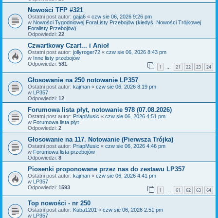
Nowości TFP #321
Ostatni post autor:
gaja6
«
czw sie 06, 2026 9:26 pm
w
Nowości Tygodniowej ForaListy Przebojów (kiedyś: Nowości Trójkowej
Foralisty Przebojów)
Odpowiedzi:
22
Czwartkowy Czart... i Anioł
Ostatni post autor:
jollyroger72
«
czw sie 06, 2026 8:43 pm
w
Inne listy przebojów
Odpowiedzi:
581
1
21
22
23
24
…
Głosowanie na 250 notowanie LP357
Ostatni post autor:
kajman
«
czw sie 06, 2026 8:19 pm
w
LP357
Odpowiedzi:
12
Forumowa lista płyt, notowanie 978 (07.08.2026)
Ostatni post autor:
PriapMusic
«
czw sie 06, 2026 4:51 pm
w
Forumowa lista płyt
Odpowiedzi:
2
Głosowanie na 117. Notowanie (Pierwsza Trójka)
Ostatni post autor:
PriapMusic
«
czw sie 06, 2026 4:46 pm
w
Forumowa lista przebojów
Odpowiedzi:
8
Piosenki proponowane przez nas do zestawu LP357
Ostatni post autor:
kajman
«
czw sie 06, 2026 4:41 pm
w
LP357
Odpowiedzi:
1593
1
61
62
63
64
…
Top nowości - nr 250
Ostatni post autor:
Kuba1201
«
czw sie 06, 2026 2:51 pm
w
LP357