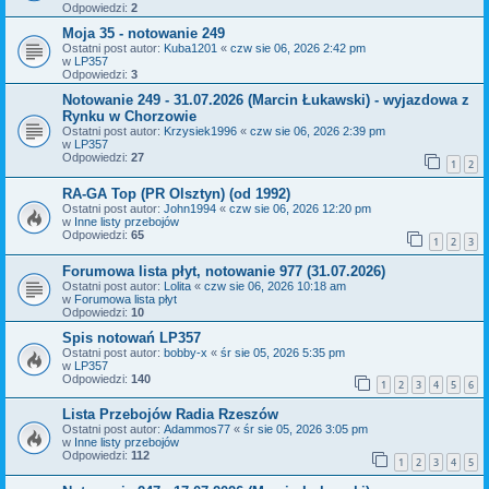
Odpowiedzi:
2
Moja 35 - notowanie 249
Ostatni post autor:
Kuba1201
«
czw sie 06, 2026 2:42 pm
w
LP357
Odpowiedzi:
3
Notowanie 249 - 31.07.2026 (Marcin Łukawski) - wyjazdowa z
Rynku w Chorzowie
Ostatni post autor:
Krzysiek1996
«
czw sie 06, 2026 2:39 pm
w
LP357
Odpowiedzi:
27
1
2
RA-GA Top (PR Olsztyn) (od 1992)
Ostatni post autor:
John1994
«
czw sie 06, 2026 12:20 pm
w
Inne listy przebojów
Odpowiedzi:
65
1
2
3
Forumowa lista płyt, notowanie 977 (31.07.2026)
Ostatni post autor:
Lolita
«
czw sie 06, 2026 10:18 am
w
Forumowa lista płyt
Odpowiedzi:
10
Spis notowań LP357
Ostatni post autor:
bobby-x
«
śr sie 05, 2026 5:35 pm
w
LP357
Odpowiedzi:
140
1
2
3
4
5
6
Lista Przebojów Radia Rzeszów
Ostatni post autor:
Adammos77
«
śr sie 05, 2026 3:05 pm
w
Inne listy przebojów
Odpowiedzi:
112
1
2
3
4
5