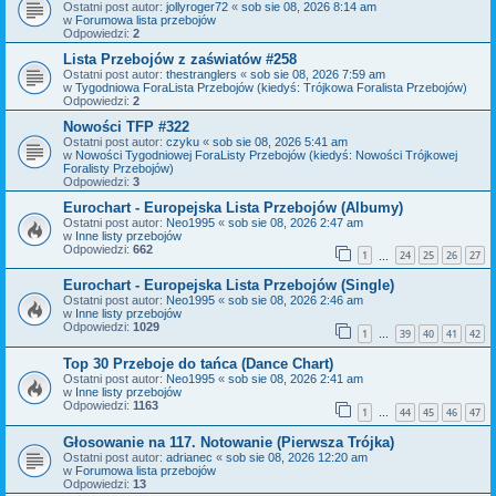
Ostatni post autor:
jollyroger72
«
sob sie 08, 2026 8:14 am
w
Forumowa lista przebojów
Odpowiedzi:
2
Lista Przebojów z zaświatów #258
Ostatni post autor:
thestranglers
«
sob sie 08, 2026 7:59 am
w
Tygodniowa ForaLista Przebojów (kiedyś: Trójkowa Foralista Przebojów)
Odpowiedzi:
2
Nowości TFP #322
Ostatni post autor:
czyku
«
sob sie 08, 2026 5:41 am
w
Nowości Tygodniowej ForaListy Przebojów (kiedyś: Nowości Trójkowej
Foralisty Przebojów)
Odpowiedzi:
3
Eurochart - Europejska Lista Przebojów (Albumy)
Ostatni post autor:
Neo1995
«
sob sie 08, 2026 2:47 am
w
Inne listy przebojów
Odpowiedzi:
662
1
24
25
26
27
…
Eurochart - Europejska Lista Przebojów (Single)
Ostatni post autor:
Neo1995
«
sob sie 08, 2026 2:46 am
w
Inne listy przebojów
Odpowiedzi:
1029
1
39
40
41
42
…
Top 30 Przeboje do tańca (Dance Chart)
Ostatni post autor:
Neo1995
«
sob sie 08, 2026 2:41 am
w
Inne listy przebojów
Odpowiedzi:
1163
1
44
45
46
47
…
Głosowanie na 117. Notowanie (Pierwsza Trójka)
Ostatni post autor:
adrianec
«
sob sie 08, 2026 12:20 am
w
Forumowa lista przebojów
Odpowiedzi:
13