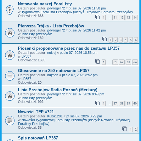
Notowania naszej ForaListy
Ostatni post autor:
jollyroger72
«
pt sie 07, 2026 11:58 pm
w
Tygodniowa ForaLista Przebojów (kiedyś: Trójkowa Foralista Przebojów)
Odpowiedzi:
333
1
11
12
13
14
…
Pierwsza Trójka - Lista Przebojów
Ostatni post autor:
jollyroger72
«
pt sie 07, 2026 11:42 pm
w
Inne listy przebojów
Odpowiedzi:
139
1
2
3
4
5
6
Piosenki proponowane przez nas do zestawu LP357
Ostatni post autor:
neisej
«
pt sie 07, 2026 10:56 pm
w
LP357
Odpowiedzi:
1595
1
61
62
63
64
…
Głosowanie na 250 notowanie LP357
Ostatni post autor:
kajman
«
pt sie 07, 2026 8:52 pm
w
LP357
Odpowiedzi:
20
Lista Przebojów Radia Poznań (Merkury)
Ostatni post autor:
jollyroger72
«
pt sie 07, 2026 8:49 pm
w
Inne listy przebojów
Odpowiedzi:
992
1
37
38
39
40
…
Nowości TFP #321
Ostatni post autor:
Kuba1201
«
pt sie 07, 2026 8:29 pm
w
Nowości Tygodniowej ForaListy Przebojów (kiedyś: Nowości Trójkowej
Foralisty Przebojów)
Odpowiedzi:
38
1
2
Spis notowań LP357