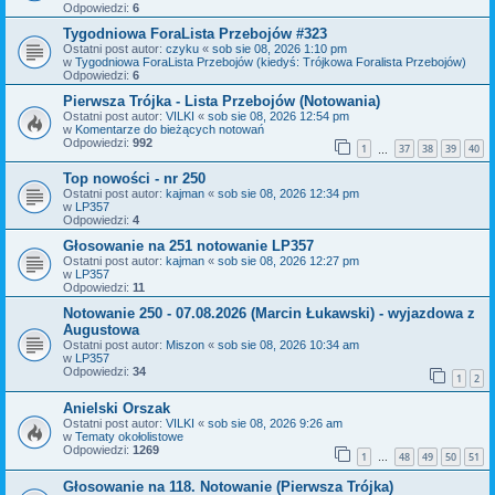
Odpowiedzi:
6
Tygodniowa ForaLista Przebojów #323
Ostatni post autor:
czyku
«
sob sie 08, 2026 1:10 pm
w
Tygodniowa ForaLista Przebojów (kiedyś: Trójkowa Foralista Przebojów)
Odpowiedzi:
6
Pierwsza Trójka - Lista Przebojów (Notowania)
Ostatni post autor:
VILKI
«
sob sie 08, 2026 12:54 pm
w
Komentarze do bieżących notowań
Odpowiedzi:
992
1
37
38
39
40
…
Top nowości - nr 250
Ostatni post autor:
kajman
«
sob sie 08, 2026 12:34 pm
w
LP357
Odpowiedzi:
4
Głosowanie na 251 notowanie LP357
Ostatni post autor:
kajman
«
sob sie 08, 2026 12:27 pm
w
LP357
Odpowiedzi:
11
Notowanie 250 - 07.08.2026 (Marcin Łukawski) - wyjazdowa z
Augustowa
Ostatni post autor:
Miszon
«
sob sie 08, 2026 10:34 am
w
LP357
Odpowiedzi:
34
1
2
Anielski Orszak
Ostatni post autor:
VILKI
«
sob sie 08, 2026 9:26 am
w
Tematy okołolistowe
Odpowiedzi:
1269
1
48
49
50
51
…
Głosowanie na 118. Notowanie (Pierwsza Trójka)