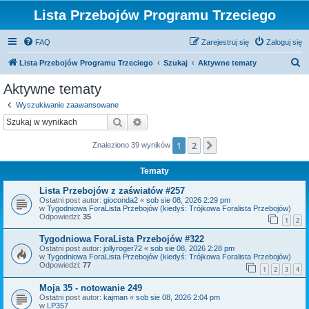
Lista Przebojów Programu Trzeciego
FAQ
Zarejestruj się
Zaloguj się
S
Lista Przebojów Programu Trzeciego
Szukaj
Aktywne tematy
z
Aktywne tematy
u
Wyszukiwanie zaawansowane
k
Szukaj
Wyszukiwanie zaawansowane
a
1
2
Następna
Znaleziono 39 wyników
j
Tematy
Lista Przebojów z zaświatów #257
Ostatni post autor:
gioconda2
«
sob sie 08, 2026 2:29 pm
w
Tygodniowa ForaLista Przebojów (kiedyś: Trójkowa Foralista Przebojów)
Odpowiedzi:
35
1
2
Tygodniowa ForaLista Przebojów #322
Ostatni post autor:
jollyroger72
«
sob sie 08, 2026 2:28 pm
w
Tygodniowa ForaLista Przebojów (kiedyś: Trójkowa Foralista Przebojów)
Odpowiedzi:
77
1
2
3
4
Moja 35 - notowanie 249
Ostatni post autor:
kajman
«
sob sie 08, 2026 2:04 pm
w
LP357