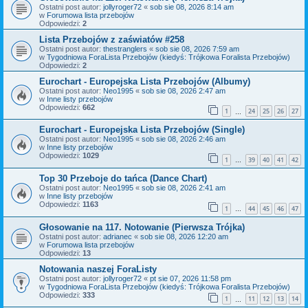
Ostatni post autor:
jollyroger72
«
sob sie 08, 2026 8:14 am
w
Forumowa lista przebojów
Odpowiedzi:
2
Lista Przebojów z zaświatów #258
Ostatni post autor:
thestranglers
«
sob sie 08, 2026 7:59 am
w
Tygodniowa ForaLista Przebojów (kiedyś: Trójkowa Foralista Przebojów)
Odpowiedzi:
2
Eurochart - Europejska Lista Przebojów (Albumy)
Ostatni post autor:
Neo1995
«
sob sie 08, 2026 2:47 am
w
Inne listy przebojów
Odpowiedzi:
662
1
24
25
26
27
…
Eurochart - Europejska Lista Przebojów (Single)
Ostatni post autor:
Neo1995
«
sob sie 08, 2026 2:46 am
w
Inne listy przebojów
Odpowiedzi:
1029
1
39
40
41
42
…
Top 30 Przeboje do tańca (Dance Chart)
Ostatni post autor:
Neo1995
«
sob sie 08, 2026 2:41 am
w
Inne listy przebojów
Odpowiedzi:
1163
1
44
45
46
47
…
Głosowanie na 117. Notowanie (Pierwsza Trójka)
Ostatni post autor:
adrianec
«
sob sie 08, 2026 12:20 am
w
Forumowa lista przebojów
Odpowiedzi:
13
Notowania naszej ForaListy
Ostatni post autor:
jollyroger72
«
pt sie 07, 2026 11:58 pm
w
Tygodniowa ForaLista Przebojów (kiedyś: Trójkowa Foralista Przebojów)
Odpowiedzi:
333
1
11
12
13
14
…