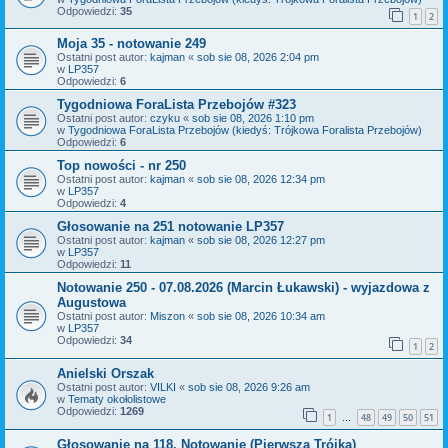
Odpowiedzi:
35
1
2
Moja 35 - notowanie 249
Ostatni post autor:
kajman
«
sob sie 08, 2026 2:04 pm
w
LP357
Odpowiedzi:
6
Tygodniowa ForaLista Przebojów #323
Ostatni post autor:
czyku
«
sob sie 08, 2026 1:10 pm
w
Tygodniowa ForaLista Przebojów (kiedyś: Trójkowa Foralista Przebojów)
Odpowiedzi:
6
Top nowości - nr 250
Ostatni post autor:
kajman
«
sob sie 08, 2026 12:34 pm
w
LP357
Odpowiedzi:
4
Głosowanie na 251 notowanie LP357
Ostatni post autor:
kajman
«
sob sie 08, 2026 12:27 pm
w
LP357
Odpowiedzi:
11
Notowanie 250 - 07.08.2026 (Marcin Łukawski) - wyjazdowa z
Augustowa
Ostatni post autor:
Miszon
«
sob sie 08, 2026 10:34 am
w
LP357
Odpowiedzi:
34
1
2
Anielski Orszak
Ostatni post autor:
VILKI
«
sob sie 08, 2026 9:26 am
w
Tematy okołolistowe
Odpowiedzi:
1269
1
48
49
50
51
…
Głosowanie na 118. Notowanie (Pierwsza Trójka)