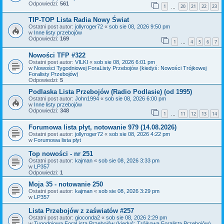
Odpowiedzi:
561
1
20
21
22
23
…
TIP-TOP Lista Radia Nowy Świat
Ostatni post autor:
jollyroger72
«
sob sie 08, 2026 9:50 pm
w
Inne listy przebojów
Odpowiedzi:
169
1
4
5
6
7
…
Nowości TFP #322
Ostatni post autor:
VILKI
«
sob sie 08, 2026 6:01 pm
w
Nowości Tygodniowej ForaListy Przebojów (kiedyś: Nowości Trójkowej
Foralisty Przebojów)
Odpowiedzi:
5
Podlaska Lista Przebojów (Radio Podlasie) (od 1995)
Ostatni post autor:
John1994
«
sob sie 08, 2026 6:00 pm
w
Inne listy przebojów
Odpowiedzi:
348
1
11
12
13
14
…
Forumowa lista płyt, notowanie 979 (14.08.2026)
Ostatni post autor:
jollyroger72
«
sob sie 08, 2026 4:22 pm
w
Forumowa lista płyt
Top nowości - nr 251
Ostatni post autor:
kajman
«
sob sie 08, 2026 3:33 pm
w
LP357
Odpowiedzi:
1
Moja 35 - notowanie 250
Ostatni post autor:
kajman
«
sob sie 08, 2026 3:29 pm
w
LP357
Lista Przebojów z zaświatów #257
Ostatni post autor:
gioconda2
«
sob sie 08, 2026 2:29 pm
w
Tygodniowa ForaLista Przebojów (kiedyś: Trójkowa Foralista Przebojów)