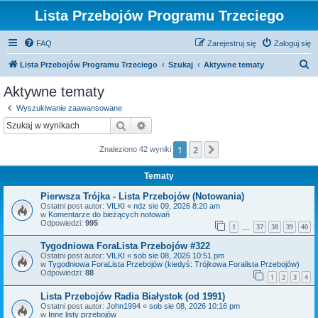
Lista Przebojów Programu Trzeciego
FAQ
Zarejestruj się
Zaloguj się
S
Lista Przebojów Programu Trzeciego
Szukaj
Aktywne tematy
z
Aktywne tematy
u
Wyszukiwanie zaawansowane
k
Szukaj
Wyszukiwanie zaawansowane
a
1
2
Następna
Znaleziono 42 wyniki
j
Tematy
Pierwsza Trójka - Lista Przebojów (Notowania)
Ostatni post autor:
VILKI
«
ndz sie 09, 2026 8:20 am
w
Komentarze do bieżących notowań
Odpowiedzi:
995
1
37
38
39
40
…
Tygodniowa ForaLista Przebojów #322
Ostatni post autor:
VILKI
«
sob sie 08, 2026 10:51 pm
w
Tygodniowa ForaLista Przebojów (kiedyś: Trójkowa Foralista Przebojów)
Odpowiedzi:
88
1
2
3
4
Lista Przebojów Radia Białystok (od 1991)
Ostatni post autor:
John1994
«
sob sie 08, 2026 10:16 pm
w
Inne listy przebojów