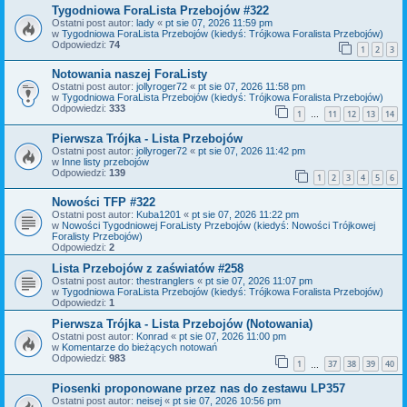
Tygodniowa ForaLista Przebojów #322
Ostatni post autor:
lady
«
pt sie 07, 2026 11:59 pm
w
Tygodniowa ForaLista Przebojów (kiedyś: Trójkowa Foralista Przebojów)
Odpowiedzi:
74
1
2
3
Notowania naszej ForaListy
Ostatni post autor:
jollyroger72
«
pt sie 07, 2026 11:58 pm
w
Tygodniowa ForaLista Przebojów (kiedyś: Trójkowa Foralista Przebojów)
Odpowiedzi:
333
1
11
12
13
14
…
Pierwsza Trójka - Lista Przebojów
Ostatni post autor:
jollyroger72
«
pt sie 07, 2026 11:42 pm
w
Inne listy przebojów
Odpowiedzi:
139
1
2
3
4
5
6
Nowości TFP #322
Ostatni post autor:
Kuba1201
«
pt sie 07, 2026 11:22 pm
w
Nowości Tygodniowej ForaListy Przebojów (kiedyś: Nowości Trójkowej
Foralisty Przebojów)
Odpowiedzi:
2
Lista Przebojów z zaświatów #258
Ostatni post autor:
thestranglers
«
pt sie 07, 2026 11:07 pm
w
Tygodniowa ForaLista Przebojów (kiedyś: Trójkowa Foralista Przebojów)
Odpowiedzi:
1
Pierwsza Trójka - Lista Przebojów (Notowania)
Ostatni post autor:
Konrad
«
pt sie 07, 2026 11:00 pm
w
Komentarze do bieżących notowań
Odpowiedzi:
983
1
37
38
39
40
…
Piosenki proponowane przez nas do zestawu LP357
Ostatni post autor:
neisej
«
pt sie 07, 2026 10:56 pm