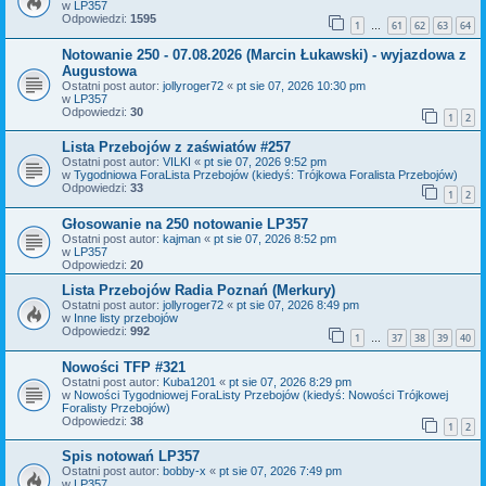
w
LP357
Odpowiedzi:
1595
1
61
62
63
64
…
Notowanie 250 - 07.08.2026 (Marcin Łukawski) - wyjazdowa z
Augustowa
Ostatni post autor:
jollyroger72
«
pt sie 07, 2026 10:30 pm
w
LP357
Odpowiedzi:
30
1
2
Lista Przebojów z zaświatów #257
Ostatni post autor:
VILKI
«
pt sie 07, 2026 9:52 pm
w
Tygodniowa ForaLista Przebojów (kiedyś: Trójkowa Foralista Przebojów)
Odpowiedzi:
33
1
2
Głosowanie na 250 notowanie LP357
Ostatni post autor:
kajman
«
pt sie 07, 2026 8:52 pm
w
LP357
Odpowiedzi:
20
Lista Przebojów Radia Poznań (Merkury)
Ostatni post autor:
jollyroger72
«
pt sie 07, 2026 8:49 pm
w
Inne listy przebojów
Odpowiedzi:
992
1
37
38
39
40
…
Nowości TFP #321
Ostatni post autor:
Kuba1201
«
pt sie 07, 2026 8:29 pm
w
Nowości Tygodniowej ForaListy Przebojów (kiedyś: Nowości Trójkowej
Foralisty Przebojów)
Odpowiedzi:
38
1
2
Spis notowań LP357
Ostatni post autor:
bobby-x
«
pt sie 07, 2026 7:49 pm
w
LP357