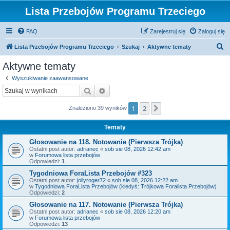
Lista Przebojów Programu Trzeciego
FAQ
Zarejestruj się
Zaloguj się
S
Lista Przebojów Programu Trzeciego
Szukaj
Aktywne tematy
z
Aktywne tematy
u
Wyszukiwanie zaawansowane
k
Szukaj
Wyszukiwanie zaawansowane
a
1
2
Następna
Znaleziono 39 wyników
j
Tematy
Głosowanie na 118. Notowanie (Pierwsza Trójka)
Ostatni post autor:
adrianec
«
sob sie 08, 2026 12:42 am
w
Forumowa lista przebojów
Odpowiedzi:
1
Tygodniowa ForaLista Przebojów #323
Ostatni post autor:
jollyroger72
«
sob sie 08, 2026 12:22 am
w
Tygodniowa ForaLista Przebojów (kiedyś: Trójkowa Foralista Przebojów)
Odpowiedzi:
2
Głosowanie na 117. Notowanie (Pierwsza Trójka)
Ostatni post autor:
adrianec
«
sob sie 08, 2026 12:20 am
w
Forumowa lista przebojów
Odpowiedzi:
13