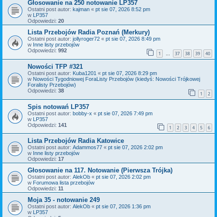
Głosowanie na 250 notowanie LP357
Ostatni post autor:
kajman
«
pt sie 07, 2026 8:52 pm
w
LP357
Odpowiedzi:
20
Lista Przebojów Radia Poznań (Merkury)
Ostatni post autor:
jollyroger72
«
pt sie 07, 2026 8:49 pm
w
Inne listy przebojów
Odpowiedzi:
992
1
37
38
39
40
…
Nowości TFP #321
Ostatni post autor:
Kuba1201
«
pt sie 07, 2026 8:29 pm
w
Nowości Tygodniowej ForaListy Przebojów (kiedyś: Nowości Trójkowej
Foralisty Przebojów)
Odpowiedzi:
38
1
2
Spis notowań LP357
Ostatni post autor:
bobby-x
«
pt sie 07, 2026 7:49 pm
w
LP357
Odpowiedzi:
141
1
2
3
4
5
6
Lista Przebojów Radia Katowice
Ostatni post autor:
Adammos77
«
pt sie 07, 2026 2:02 pm
w
Inne listy przebojów
Odpowiedzi:
17
Głosowanie na 117. Notowanie (Pierwsza Trójka)
Ostatni post autor:
AlekOb
«
pt sie 07, 2026 2:02 pm
w
Forumowa lista przebojów
Odpowiedzi:
11
Moja 35 - notowanie 249
Ostatni post autor:
AlekOb
«
pt sie 07, 2026 1:36 pm
w
LP357