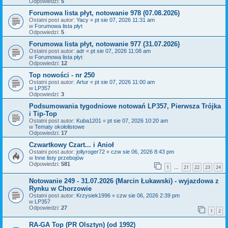
Odpowiedzi:
5
Forumowa lista płyt, notowanie 978 (07.08.2026)
Ostatni post autor:
Yacy
«
pt sie 07, 2026 11:31 am
w
Forumowa lista płyt
Odpowiedzi:
5
Forumowa lista płyt, notowanie 977 (31.07.2026)
Ostatni post autor:
adr
«
pt sie 07, 2026 11:08 am
w
Forumowa lista płyt
Odpowiedzi:
12
Top nowości - nr 250
Ostatni post autor:
Artur
«
pt sie 07, 2026 11:00 am
w
LP357
Odpowiedzi:
3
Podsumowania tygodniowe notowań LP357, Pierwsza Trójka
i Tip-Top
Ostatni post autor:
Kuba1201
«
pt sie 07, 2026 10:20 am
w
Tematy okołolistowe
Odpowiedzi:
17
Czwartkowy Czart... i Anioł
Ostatni post autor:
jollyroger72
«
czw sie 06, 2026 8:43 pm
w
Inne listy przebojów
Odpowiedzi:
581
1
21
22
23
24
…
Notowanie 249 - 31.07.2026 (Marcin Łukawski) - wyjazdowa z
Rynku w Chorzowie
Ostatni post autor:
Krzysiek1996
«
czw sie 06, 2026 2:39 pm
w
LP357
Odpowiedzi:
27
1
2
RA-GA Top (PR Olsztyn) (od 1992)