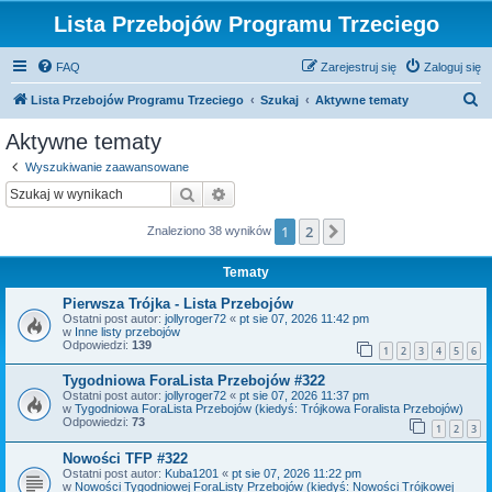
Lista Przebojów Programu Trzeciego
FAQ
Zarejestruj się
Zaloguj się
S
Lista Przebojów Programu Trzeciego
Szukaj
Aktywne tematy
z
Aktywne tematy
u
Wyszukiwanie zaawansowane
k
Szukaj
Wyszukiwanie zaawansowane
a
1
2
Następna
Znaleziono 38 wyników
j
Tematy
Pierwsza Trójka - Lista Przebojów
Ostatni post autor:
jollyroger72
«
pt sie 07, 2026 11:42 pm
w
Inne listy przebojów
Odpowiedzi:
139
1
2
3
4
5
6
Tygodniowa ForaLista Przebojów #322
Ostatni post autor:
jollyroger72
«
pt sie 07, 2026 11:37 pm
w
Tygodniowa ForaLista Przebojów (kiedyś: Trójkowa Foralista Przebojów)
Odpowiedzi:
73
1
2
3
Nowości TFP #322
Ostatni post autor:
Kuba1201
«
pt sie 07, 2026 11:22 pm
w
Nowości Tygodniowej ForaListy Przebojów (kiedyś: Nowości Trójkowej