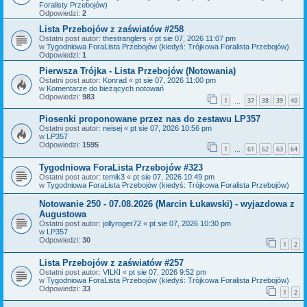
Foralisty Przebojów)
Odpowiedzi:
2
Lista Przebojów z zaświatów #258
Ostatni post autor:
thestranglers
«
pt sie 07, 2026 11:07 pm
w
Tygodniowa ForaLista Przebojów (kiedyś: Trójkowa Foralista Przebojów)
Odpowiedzi:
1
Pierwsza Trójka - Lista Przebojów (Notowania)
Ostatni post autor:
Konrad
«
pt sie 07, 2026 11:00 pm
w
Komentarze do bieżących notowań
Odpowiedzi:
983
1
37
38
39
40
…
Piosenki proponowane przez nas do zestawu LP357
Ostatni post autor:
neisej
«
pt sie 07, 2026 10:56 pm
w
LP357
Odpowiedzi:
1595
1
61
62
63
64
…
Tygodniowa ForaLista Przebojów #323
Ostatni post autor:
temik3
«
pt sie 07, 2026 10:49 pm
w
Tygodniowa ForaLista Przebojów (kiedyś: Trójkowa Foralista Przebojów)
Notowanie 250 - 07.08.2026 (Marcin Łukawski) - wyjazdowa z
Augustowa
Ostatni post autor:
jollyroger72
«
pt sie 07, 2026 10:30 pm
w
LP357
Odpowiedzi:
30
1
2
Lista Przebojów z zaświatów #257
Ostatni post autor:
VILKI
«
pt sie 07, 2026 9:52 pm
w
Tygodniowa ForaLista Przebojów (kiedyś: Trójkowa Foralista Przebojów)
Odpowiedzi:
33
1
2