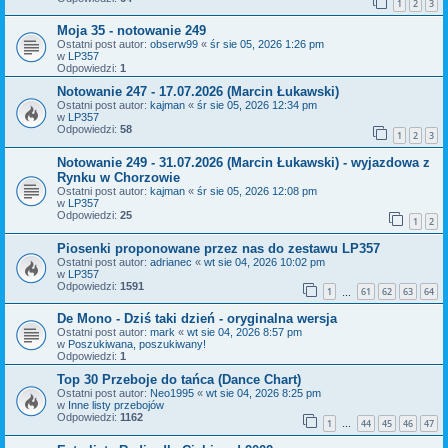
1
2
3
Moja 35 - notowanie 249
Ostatni post autor:
obserw99
«
śr sie 05, 2026 1:26 pm
w
LP357
Odpowiedzi:
1
Notowanie 247 - 17.07.2026 (Marcin Łukawski)
Ostatni post autor:
kajman
«
śr sie 05, 2026 12:34 pm
w
LP357
Odpowiedzi:
58
1
2
3
Notowanie 249 - 31.07.2026 (Marcin Łukawski) - wyjazdowa z
Rynku w Chorzowie
Ostatni post autor:
kajman
«
śr sie 05, 2026 12:08 pm
w
LP357
Odpowiedzi:
25
1
2
Piosenki proponowane przez nas do zestawu LP357
Ostatni post autor:
adrianec
«
wt sie 04, 2026 10:02 pm
w
LP357
Odpowiedzi:
1591
1
61
62
63
64
…
De Mono - Dziś taki dzień - oryginalna wersja
Ostatni post autor:
mark
«
wt sie 04, 2026 8:57 pm
w
Poszukiwana, poszukiwany!
Odpowiedzi:
1
Top 30 Przeboje do tańca (Dance Chart)
Ostatni post autor:
Neo1995
«
wt sie 04, 2026 8:25 pm
w
Inne listy przebojów
Odpowiedzi:
1162
1
44
45
46
47
…