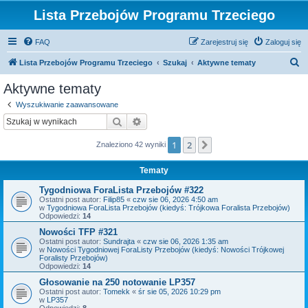
Lista Przebojów Programu Trzeciego
FAQ
Zarejestruj się
Zaloguj się
S
Lista Przebojów Programu Trzeciego
Szukaj
Aktywne tematy
z
Aktywne tematy
u
Wyszukiwanie zaawansowane
k
Szukaj
Wyszukiwanie zaawansowane
a
1
2
Następna
Znaleziono 42 wyniki
j
Tematy
Tygodniowa ForaLista Przebojów #322
Ostatni post autor:
Filip85
«
czw sie 06, 2026 4:50 am
w
Tygodniowa ForaLista Przebojów (kiedyś: Trójkowa Foralista Przebojów)
Odpowiedzi:
14
Nowości TFP #321
Ostatni post autor:
Sundrajta
«
czw sie 06, 2026 1:35 am
w
Nowości Tygodniowej ForaListy Przebojów (kiedyś: Nowości Trójkowej
Foralisty Przebojów)
Odpowiedzi:
14
Głosowanie na 250 notowanie LP357
Ostatni post autor:
Tomekk
«
śr sie 05, 2026 10:29 pm
w
LP357
Odpowiedzi:
8