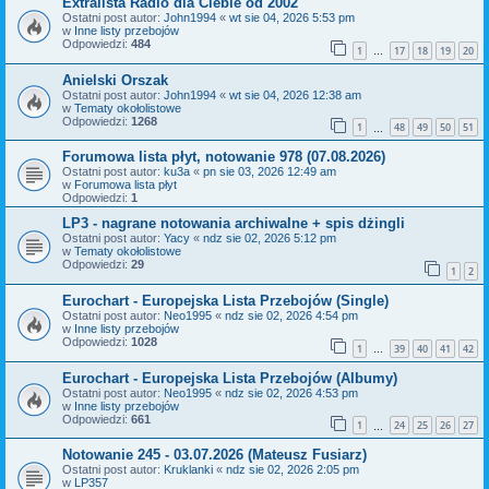
Extralista Radio dla Ciebie od 2002
Ostatni post autor:
John1994
«
wt sie 04, 2026 5:53 pm
w
Inne listy przebojów
Odpowiedzi:
484
1
17
18
19
20
…
Anielski Orszak
Ostatni post autor:
John1994
«
wt sie 04, 2026 12:38 am
w
Tematy okołolistowe
Odpowiedzi:
1268
1
48
49
50
51
…
Forumowa lista płyt, notowanie 978 (07.08.2026)
Ostatni post autor:
ku3a
«
pn sie 03, 2026 12:49 am
w
Forumowa lista płyt
Odpowiedzi:
1
LP3 - nagrane notowania archiwalne + spis dżingli
Ostatni post autor:
Yacy
«
ndz sie 02, 2026 5:12 pm
w
Tematy okołolistowe
Odpowiedzi:
29
1
2
Eurochart - Europejska Lista Przebojów (Single)
Ostatni post autor:
Neo1995
«
ndz sie 02, 2026 4:54 pm
w
Inne listy przebojów
Odpowiedzi:
1028
1
39
40
41
42
…
Eurochart - Europejska Lista Przebojów (Albumy)
Ostatni post autor:
Neo1995
«
ndz sie 02, 2026 4:53 pm
w
Inne listy przebojów
Odpowiedzi:
661
1
24
25
26
27
…
Notowanie 245 - 03.07.2026 (Mateusz Fusiarz)
Ostatni post autor:
Kruklanki
«
ndz sie 02, 2026 2:05 pm
w
LP357