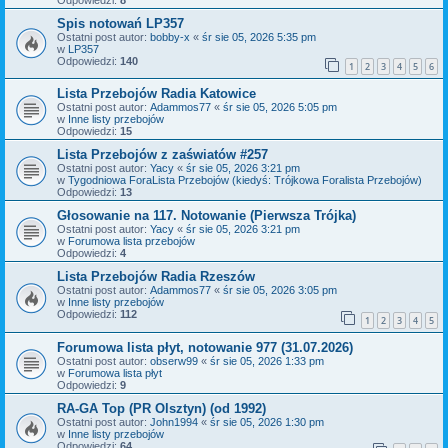
Spis notowań LP357
Ostatni post autor:
bobby-x
«
śr sie 05, 2026 5:35 pm
w
LP357
Odpowiedzi:
140
1
2
3
4
5
6
Lista Przebojów Radia Katowice
Ostatni post autor:
Adammos77
«
śr sie 05, 2026 5:05 pm
w
Inne listy przebojów
Odpowiedzi:
15
Lista Przebojów z zaświatów #257
Ostatni post autor:
Yacy
«
śr sie 05, 2026 3:21 pm
w
Tygodniowa ForaLista Przebojów (kiedyś: Trójkowa Foralista Przebojów)
Odpowiedzi:
13
Głosowanie na 117. Notowanie (Pierwsza Trójka)
Ostatni post autor:
Yacy
«
śr sie 05, 2026 3:21 pm
w
Forumowa lista przebojów
Odpowiedzi:
4
Lista Przebojów Radia Rzeszów
Ostatni post autor:
Adammos77
«
śr sie 05, 2026 3:05 pm
w
Inne listy przebojów
Odpowiedzi:
112
1
2
3
4
5
Forumowa lista płyt, notowanie 977 (31.07.2026)
Ostatni post autor:
obserw99
«
śr sie 05, 2026 1:33 pm
w
Forumowa lista płyt
Odpowiedzi:
9
RA-GA Top (PR Olsztyn) (od 1992)
Ostatni post autor:
John1994
«
śr sie 05, 2026 1:30 pm
w
Inne listy przebojów
Odpowiedzi:
64