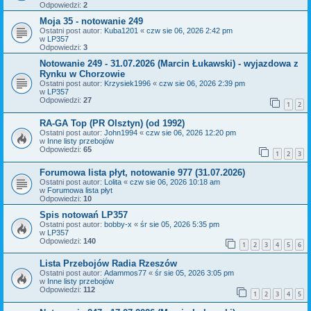
Odpowiedzi:
2
Moja 35 - notowanie 249
Ostatni post autor:
Kuba1201
«
czw sie 06, 2026 2:42 pm
w
LP357
Odpowiedzi:
3
Notowanie 249 - 31.07.2026 (Marcin Łukawski) - wyjazdowa z
Rynku w Chorzowie
Ostatni post autor:
Krzysiek1996
«
czw sie 06, 2026 2:39 pm
w
LP357
Odpowiedzi:
27
1
2
RA-GA Top (PR Olsztyn) (od 1992)
Ostatni post autor:
John1994
«
czw sie 06, 2026 12:20 pm
w
Inne listy przebojów
Odpowiedzi:
65
1
2
3
Forumowa lista płyt, notowanie 977 (31.07.2026)
Ostatni post autor:
Lolita
«
czw sie 06, 2026 10:18 am
w
Forumowa lista płyt
Odpowiedzi:
10
Spis notowań LP357
Ostatni post autor:
bobby-x
«
śr sie 05, 2026 5:35 pm
w
LP357
Odpowiedzi:
140
1
2
3
4
5
6
Lista Przebojów Radia Rzeszów
Ostatni post autor:
Adammos77
«
śr sie 05, 2026 3:05 pm
w
Inne listy przebojów
Odpowiedzi:
112
1
2
3
4
5