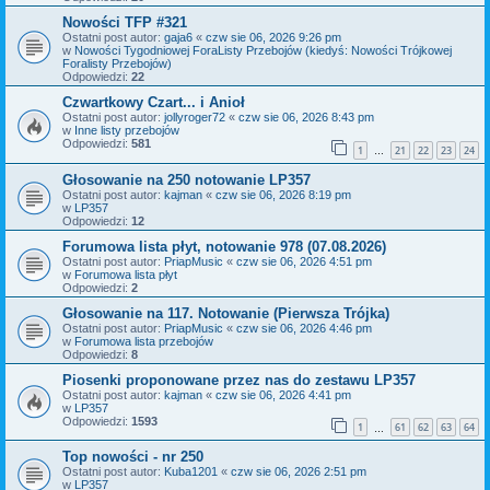
Nowości TFP #321
Ostatni post autor:
gaja6
«
czw sie 06, 2026 9:26 pm
w
Nowości Tygodniowej ForaListy Przebojów (kiedyś: Nowości Trójkowej
Foralisty Przebojów)
Odpowiedzi:
22
Czwartkowy Czart... i Anioł
Ostatni post autor:
jollyroger72
«
czw sie 06, 2026 8:43 pm
w
Inne listy przebojów
Odpowiedzi:
581
1
21
22
23
24
…
Głosowanie na 250 notowanie LP357
Ostatni post autor:
kajman
«
czw sie 06, 2026 8:19 pm
w
LP357
Odpowiedzi:
12
Forumowa lista płyt, notowanie 978 (07.08.2026)
Ostatni post autor:
PriapMusic
«
czw sie 06, 2026 4:51 pm
w
Forumowa lista płyt
Odpowiedzi:
2
Głosowanie na 117. Notowanie (Pierwsza Trójka)
Ostatni post autor:
PriapMusic
«
czw sie 06, 2026 4:46 pm
w
Forumowa lista przebojów
Odpowiedzi:
8
Piosenki proponowane przez nas do zestawu LP357
Ostatni post autor:
kajman
«
czw sie 06, 2026 4:41 pm
w
LP357
Odpowiedzi:
1593
1
61
62
63
64
…
Top nowości - nr 250
Ostatni post autor:
Kuba1201
«
czw sie 06, 2026 2:51 pm
w
LP357