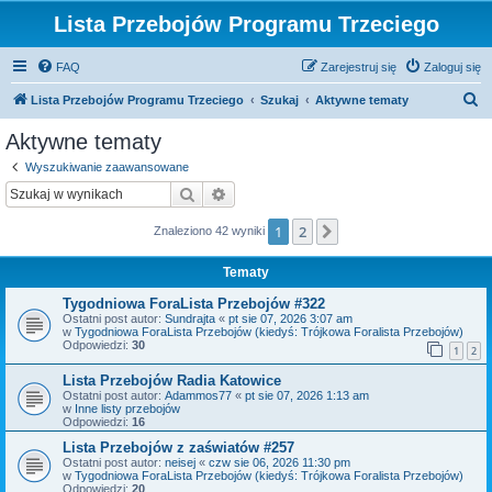
Lista Przebojów Programu Trzeciego
FAQ
Zarejestruj się
Zaloguj się
S
Lista Przebojów Programu Trzeciego
Szukaj
Aktywne tematy
z
Aktywne tematy
u
Wyszukiwanie zaawansowane
k
Szukaj
Wyszukiwanie zaawansowane
a
1
2
Następna
Znaleziono 42 wyniki
j
Tematy
Tygodniowa ForaLista Przebojów #322
Ostatni post autor:
Sundrajta
«
pt sie 07, 2026 3:07 am
w
Tygodniowa ForaLista Przebojów (kiedyś: Trójkowa Foralista Przebojów)
Odpowiedzi:
30
1
2
Lista Przebojów Radia Katowice
Ostatni post autor:
Adammos77
«
pt sie 07, 2026 1:13 am
w
Inne listy przebojów
Odpowiedzi:
16
Lista Przebojów z zaświatów #257
Ostatni post autor:
neisej
«
czw sie 06, 2026 11:30 pm
w
Tygodniowa ForaLista Przebojów (kiedyś: Trójkowa Foralista Przebojów)
Odpowiedzi:
20