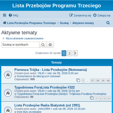
Lista Przebojów Programu Trzeciego
FAQ
Zarejestruj się
Zaloguj się
S
Lista Przebojów Programu Trzeciego
Szukaj
Aktywne tematy
z
Aktywne tematy
u
Wyszukiwanie zaawansowane
k
Szukaj
Wyszukiwanie zaawansowane
a
1
2
Następna
Znaleziono 42 wyniki
j
Tematy
Pierwsza Trójka - Lista Przebojów (Notowania)
Ostatni post autor:
VILKI
«
ndz sie 09, 2026 8:20 am
w
Komentarze do bieżących notowań
Odpowiedzi:
995
1
37
38
39
40
…
Tygodniowa ForaLista Przebojów #322
Ostatni post autor:
VILKI
«
sob sie 08, 2026 10:51 pm
w
Tygodniowa ForaLista Przebojów (kiedyś: Trójkowa Foralista Przebojów)
Odpowiedzi:
88
1
2
3
4
Lista Przebojów Radia Białystok (od 1991)
Ostatni post autor:
John1994
«
sob sie 08, 2026 10:16 pm
w
Inne listy przebojów