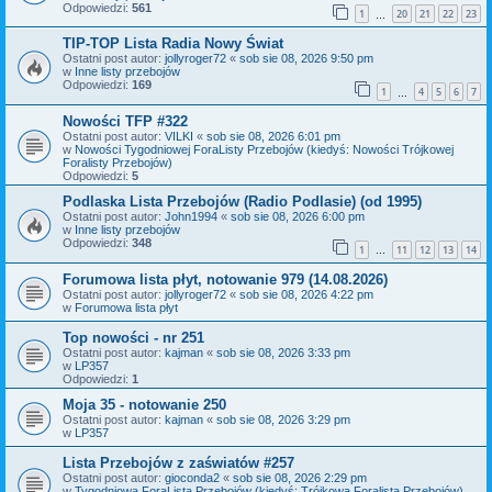
Odpowiedzi:
561
1
20
21
22
23
…
TIP-TOP Lista Radia Nowy Świat
Ostatni post autor:
jollyroger72
«
sob sie 08, 2026 9:50 pm
w
Inne listy przebojów
Odpowiedzi:
169
1
4
5
6
7
…
Nowości TFP #322
Ostatni post autor:
VILKI
«
sob sie 08, 2026 6:01 pm
w
Nowości Tygodniowej ForaListy Przebojów (kiedyś: Nowości Trójkowej
Foralisty Przebojów)
Odpowiedzi:
5
Podlaska Lista Przebojów (Radio Podlasie) (od 1995)
Ostatni post autor:
John1994
«
sob sie 08, 2026 6:00 pm
w
Inne listy przebojów
Odpowiedzi:
348
1
11
12
13
14
…
Forumowa lista płyt, notowanie 979 (14.08.2026)
Ostatni post autor:
jollyroger72
«
sob sie 08, 2026 4:22 pm
w
Forumowa lista płyt
Top nowości - nr 251
Ostatni post autor:
kajman
«
sob sie 08, 2026 3:33 pm
w
LP357
Odpowiedzi:
1
Moja 35 - notowanie 250
Ostatni post autor:
kajman
«
sob sie 08, 2026 3:29 pm
w
LP357
Lista Przebojów z zaświatów #257
Ostatni post autor:
gioconda2
«
sob sie 08, 2026 2:29 pm
w
Tygodniowa ForaLista Przebojów (kiedyś: Trójkowa Foralista Przebojów)