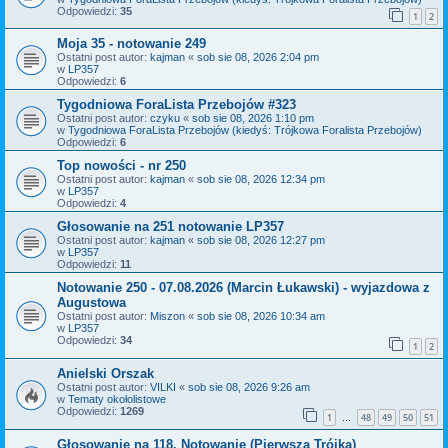
Odpowiedzi:
35
1
2
Moja 35 - notowanie 249
Ostatni post autor:
kajman
«
sob sie 08, 2026 2:04 pm
w
LP357
Odpowiedzi:
6
Tygodniowa ForaLista Przebojów #323
Ostatni post autor:
czyku
«
sob sie 08, 2026 1:10 pm
w
Tygodniowa ForaLista Przebojów (kiedyś: Trójkowa Foralista Przebojów)
Odpowiedzi:
6
Top nowości - nr 250
Ostatni post autor:
kajman
«
sob sie 08, 2026 12:34 pm
w
LP357
Odpowiedzi:
4
Głosowanie na 251 notowanie LP357
Ostatni post autor:
kajman
«
sob sie 08, 2026 12:27 pm
w
LP357
Odpowiedzi:
11
Notowanie 250 - 07.08.2026 (Marcin Łukawski) - wyjazdowa z
Augustowa
Ostatni post autor:
Miszon
«
sob sie 08, 2026 10:34 am
w
LP357
Odpowiedzi:
34
1
2
Anielski Orszak
Ostatni post autor:
VILKI
«
sob sie 08, 2026 9:26 am
w
Tematy okołolistowe
Odpowiedzi:
1269
1
48
49
50
51
…
Głosowanie na 118. Notowanie (Pierwsza Trójka)