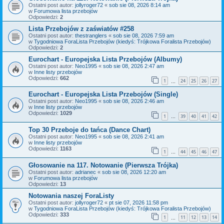
Ostatni post autor:
jollyroger72
«
sob sie 08, 2026 8:14 am
w
Forumowa lista przebojów
Odpowiedzi:
2
Lista Przebojów z zaświatów #258
Ostatni post autor:
thestranglers
«
sob sie 08, 2026 7:59 am
w
Tygodniowa ForaLista Przebojów (kiedyś: Trójkowa Foralista Przebojów)
Odpowiedzi:
2
Eurochart - Europejska Lista Przebojów (Albumy)
Ostatni post autor:
Neo1995
«
sob sie 08, 2026 2:47 am
w
Inne listy przebojów
Odpowiedzi:
662
1
24
25
26
27
…
Eurochart - Europejska Lista Przebojów (Single)
Ostatni post autor:
Neo1995
«
sob sie 08, 2026 2:46 am
w
Inne listy przebojów
Odpowiedzi:
1029
1
39
40
41
42
…
Top 30 Przeboje do tańca (Dance Chart)
Ostatni post autor:
Neo1995
«
sob sie 08, 2026 2:41 am
w
Inne listy przebojów
Odpowiedzi:
1163
1
44
45
46
47
…
Głosowanie na 117. Notowanie (Pierwsza Trójka)
Ostatni post autor:
adrianec
«
sob sie 08, 2026 12:20 am
w
Forumowa lista przebojów
Odpowiedzi:
13
Notowania naszej ForaListy
Ostatni post autor:
jollyroger72
«
pt sie 07, 2026 11:58 pm
w
Tygodniowa ForaLista Przebojów (kiedyś: Trójkowa Foralista Przebojów)
Odpowiedzi:
333
1
11
12
13
14
…