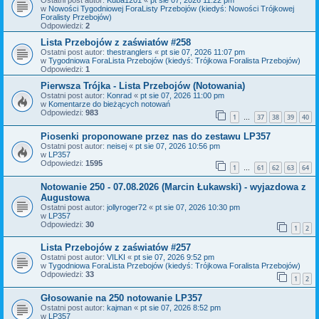
Ostatni post autor:
Kuba1201
«
pt sie 07, 2026 11:22 pm
w
Nowości Tygodniowej ForaListy Przebojów (kiedyś: Nowości Trójkowej
Foralisty Przebojów)
Odpowiedzi:
2
Lista Przebojów z zaświatów #258
Ostatni post autor:
thestranglers
«
pt sie 07, 2026 11:07 pm
w
Tygodniowa ForaLista Przebojów (kiedyś: Trójkowa Foralista Przebojów)
Odpowiedzi:
1
Pierwsza Trójka - Lista Przebojów (Notowania)
Ostatni post autor:
Konrad
«
pt sie 07, 2026 11:00 pm
w
Komentarze do bieżących notowań
Odpowiedzi:
983
1
37
38
39
40
…
Piosenki proponowane przez nas do zestawu LP357
Ostatni post autor:
neisej
«
pt sie 07, 2026 10:56 pm
w
LP357
Odpowiedzi:
1595
1
61
62
63
64
…
Notowanie 250 - 07.08.2026 (Marcin Łukawski) - wyjazdowa z
Augustowa
Ostatni post autor:
jollyroger72
«
pt sie 07, 2026 10:30 pm
w
LP357
Odpowiedzi:
30
1
2
Lista Przebojów z zaświatów #257
Ostatni post autor:
VILKI
«
pt sie 07, 2026 9:52 pm
w
Tygodniowa ForaLista Przebojów (kiedyś: Trójkowa Foralista Przebojów)
Odpowiedzi:
33
1
2
Głosowanie na 250 notowanie LP357
Ostatni post autor:
kajman
«
pt sie 07, 2026 8:52 pm
w
LP357