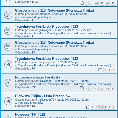
Odpowiedzi:
1163
1
44
45
46
47
…
Głosowanie na 118. Notowanie (Pierwsza Trójka)
Ostatni post autor:
adrianec
«
sob sie 08, 2026 12:42 am
w
Forumowa lista przebojów
Odpowiedzi:
1
Tygodniowa ForaLista Przebojów #323
Ostatni post autor:
jollyroger72
«
sob sie 08, 2026 12:22 am
w
Tygodniowa ForaLista Przebojów (kiedyś: Trójkowa Foralista Przebojów)
Odpowiedzi:
2
Głosowanie na 117. Notowanie (Pierwsza Trójka)
Ostatni post autor:
adrianec
«
sob sie 08, 2026 12:20 am
w
Forumowa lista przebojów
Odpowiedzi:
13
Tygodniowa ForaLista Przebojów #322
Ostatni post autor:
lady
«
pt sie 07, 2026 11:59 pm
w
Tygodniowa ForaLista Przebojów (kiedyś: Trójkowa Foralista Przebojów)
Odpowiedzi:
74
1
2
3
Notowania naszej ForaListy
Ostatni post autor:
jollyroger72
«
pt sie 07, 2026 11:58 pm
w
Tygodniowa ForaLista Przebojów (kiedyś: Trójkowa Foralista Przebojów)
Odpowiedzi:
333
1
11
12
13
14
…
Pierwsza Trójka - Lista Przebojów
Ostatni post autor:
jollyroger72
«
pt sie 07, 2026 11:42 pm
w
Inne listy przebojów
Odpowiedzi:
139
1
2
3
4
5
6
Nowości TFP #322