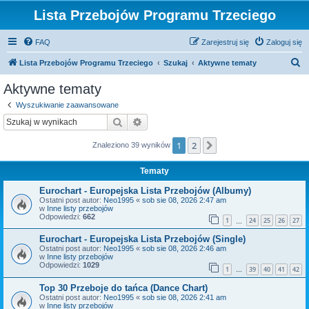
Lista Przebojów Programu Trzeciego
FAQ
Zarejestruj się
Zaloguj się
S
Lista Przebojów Programu Trzeciego
Szukaj
Aktywne tematy
z
Aktywne tematy
u
Wyszukiwanie zaawansowane
k
Szukaj
Wyszukiwanie zaawansowane
a
1
2
Następna
Znaleziono 39 wyników
j
Tematy
Eurochart - Europejska Lista Przebojów (Albumy)
Ostatni post autor:
Neo1995
«
sob sie 08, 2026 2:47 am
w
Inne listy przebojów
Odpowiedzi:
662
1
24
25
26
27
…
Eurochart - Europejska Lista Przebojów (Single)
Ostatni post autor:
Neo1995
«
sob sie 08, 2026 2:46 am
w
Inne listy przebojów
Odpowiedzi:
1029
1
39
40
41
42
…
Top 30 Przeboje do tańca (Dance Chart)
Ostatni post autor:
Neo1995
«
sob sie 08, 2026 2:41 am
w
Inne listy przebojów