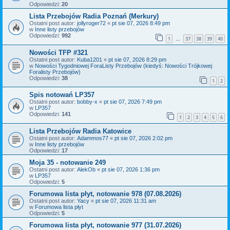
Odpowiedzi:
20
Lista Przebojów Radia Poznań (Merkury)
Ostatni post autor:
jollyroger72
«
pt sie 07, 2026 8:49 pm
w
Inne listy przebojów
Odpowiedzi:
992
1
37
38
39
40
…
Nowości TFP #321
Ostatni post autor:
Kuba1201
«
pt sie 07, 2026 8:29 pm
w
Nowości Tygodniowej ForaListy Przebojów (kiedyś: Nowości Trójkowej
Foralisty Przebojów)
Odpowiedzi:
38
1
2
Spis notowań LP357
Ostatni post autor:
bobby-x
«
pt sie 07, 2026 7:49 pm
w
LP357
Odpowiedzi:
141
1
2
3
4
5
6
Lista Przebojów Radia Katowice
Ostatni post autor:
Adammos77
«
pt sie 07, 2026 2:02 pm
w
Inne listy przebojów
Odpowiedzi:
17
Moja 35 - notowanie 249
Ostatni post autor:
AlekOb
«
pt sie 07, 2026 1:36 pm
w
LP357
Odpowiedzi:
5
Forumowa lista płyt, notowanie 978 (07.08.2026)
Ostatni post autor:
Yacy
«
pt sie 07, 2026 11:31 am
w
Forumowa lista płyt
Odpowiedzi:
5
Forumowa lista płyt, notowanie 977 (31.07.2026)