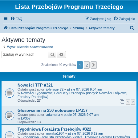
Lista Przebojów Programu Trzeciego
FAQ
Zarejestruj się
Zaloguj się
S
Lista Przebojów Programu Trzeciego
Szukaj
Aktywne tematy
z
Aktywne tematy
u
Wyszukiwanie zaawansowane
k
Szukaj
Wyszukiwanie zaawansowane
a
1
2
Następna
Znaleziono 40 wyników
j
Tematy
Nowości TFP #321
Ostatni post autor:
jollyroger72
«
pt sie 07, 2026 9:54 am
w
Nowości Tygodniowej ForaListy Przebojów (kiedyś: Nowości Trójkowej
Foralisty Przebojów)
Odpowiedzi:
27
1
2
Głosowanie na 250 notowanie LP357
Ostatni post autor:
adameria
«
pt sie 07, 2026 9:07 am
w
LP357
Odpowiedzi:
13
Tygodniowa ForaLista Przebojów #322
Ostatni post autor:
monika1984
«
pt sie 07, 2026 8:19 am
w
Tygodniowa ForaLista Przebojów (kiedyś: Trójkowa Foralista Przebojów)