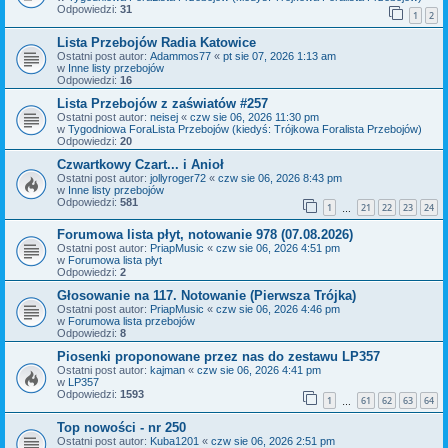
Odpowiedzi:
31
1
2
Lista Przebojów Radia Katowice
Ostatni post autor:
Adammos77
«
pt sie 07, 2026 1:13 am
w
Inne listy przebojów
Odpowiedzi:
16
Lista Przebojów z zaświatów #257
Ostatni post autor:
neisej
«
czw sie 06, 2026 11:30 pm
w
Tygodniowa ForaLista Przebojów (kiedyś: Trójkowa Foralista Przebojów)
Odpowiedzi:
20
Czwartkowy Czart... i Anioł
Ostatni post autor:
jollyroger72
«
czw sie 06, 2026 8:43 pm
w
Inne listy przebojów
Odpowiedzi:
581
1
21
22
23
24
…
Forumowa lista płyt, notowanie 978 (07.08.2026)
Ostatni post autor:
PriapMusic
«
czw sie 06, 2026 4:51 pm
w
Forumowa lista płyt
Odpowiedzi:
2
Głosowanie na 117. Notowanie (Pierwsza Trójka)
Ostatni post autor:
PriapMusic
«
czw sie 06, 2026 4:46 pm
w
Forumowa lista przebojów
Odpowiedzi:
8
Piosenki proponowane przez nas do zestawu LP357
Ostatni post autor:
kajman
«
czw sie 06, 2026 4:41 pm
w
LP357
Odpowiedzi:
1593
1
61
62
63
64
…
Top nowości - nr 250
Ostatni post autor:
Kuba1201
«
czw sie 06, 2026 2:51 pm