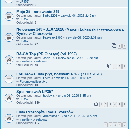
w
LP357
Odpowiedzi:
2
Moja 35 - notowanie 249
Ostatni post autor:
Kuba1201
«
czw sie 06, 2026 2:42 pm
w
LP357
Odpowiedzi:
3
Notowanie 249 - 31.07.2026 (Marcin Łukawski) - wyjazdowa z
Rynku w Chorzowie
Ostatni post autor:
Krzysiek1996
«
czw sie 06, 2026 2:39 pm
w
LP357
Odpowiedzi:
27
1
2
RA-GA Top (PR Olsztyn) (od 1992)
Ostatni post autor:
John1994
«
czw sie 06, 2026 12:20 pm
w
Inne listy przebojów
Odpowiedzi:
65
1
2
3
Forumowa lista płyt, notowanie 977 (31.07.2026)
Ostatni post autor:
Lolita
«
czw sie 06, 2026 10:18 am
w
Forumowa lista płyt
Odpowiedzi:
10
Spis notowań LP357
Ostatni post autor:
bobby-x
«
śr sie 05, 2026 5:35 pm
w
LP357
Odpowiedzi:
140
1
2
3
4
5
6
Lista Przebojów Radia Rzeszów
Ostatni post autor:
Adammos77
«
śr sie 05, 2026 3:05 pm
w
Inne listy przebojów
Odpowiedzi:
112
1
2
3
4
5