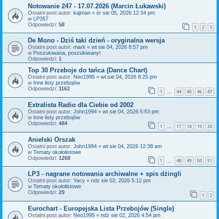
Notowanie 247 - 17.07.2026 (Marcin Łukawski)
Ostatni post autor:
kajman
«
śr sie 05, 2026 12:34 pm
w
LP357
Odpowiedzi:
58
1
2
3
De Mono - Dziś taki dzień - oryginalna wersja
Ostatni post autor:
mark
«
wt sie 04, 2026 8:57 pm
w
Poszukiwana, poszukiwany!
Odpowiedzi:
1
Top 30 Przeboje do tańca (Dance Chart)
Ostatni post autor:
Neo1995
«
wt sie 04, 2026 8:25 pm
w
Inne listy przebojów
Odpowiedzi:
1162
1
44
45
46
47
…
Extralista Radio dla Ciebie od 2002
Ostatni post autor:
John1994
«
wt sie 04, 2026 5:53 pm
w
Inne listy przebojów
Odpowiedzi:
484
1
17
18
19
20
…
Anielski Orszak
Ostatni post autor:
John1994
«
wt sie 04, 2026 12:38 am
w
Tematy okołolistowe
Odpowiedzi:
1268
1
48
49
50
51
…
LP3 - nagrane notowania archiwalne + spis dżingli
Ostatni post autor:
Yacy
«
ndz sie 02, 2026 5:12 pm
w
Tematy okołolistowe
Odpowiedzi:
29
1
2
Eurochart - Europejska Lista Przebojów (Single)
Ostatni post autor:
Neo1995
«
ndz sie 02, 2026 4:54 pm