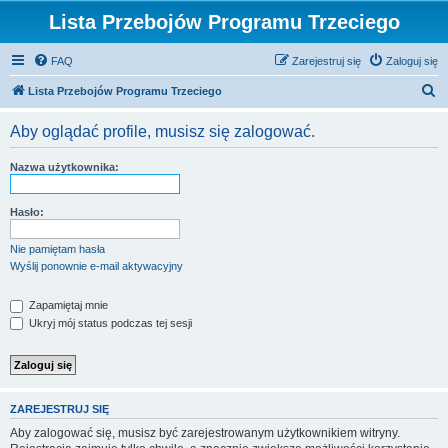
Lista Przebojów Programu Trzeciego
FAQ
Zarejestruj się
Zaloguj się
S
Lista Przebojów Programu Trzeciego
z
Aby oglądać profile, musisz się zalogować.
u
k
Nazwa użytkownika:
a
j
Hasło:
Nie pamiętam hasła
Wyślij ponownie e-mail aktywacyjny
Zapamiętaj mnie
Ukryj mój status podczas tej sesji
ZAREJESTRUJ SIĘ
Aby zalogować się, musisz być zarejestrowanym użytkownikiem witryny.