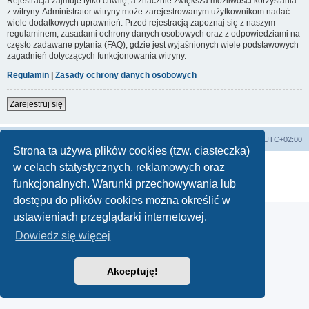
Rejestracja zajmuje tylko chwilę, a znacznie zwiększa możliwości korzystania
z witryny. Administrator witryny może zarejestrowanym użytkownikom nadać
wiele dodatkowych uprawnień. Przed rejestracją zapoznaj się z naszym
regulaminem, zasadami ochrony danych osobowych oraz z odpowiedziami na
często zadawane pytania (FAQ), gdzie jest wyjaśnionych wiele podstawowych
zagadnień dotyczących funkcjonowania witryny.
Regulamin
|
Zasady ochrony danych osobowych
Zarejestruj się
Lista Przebojów Programu Trzeciego
Strefa czasowa
UTC+02:00
Strona ta używa plików cookies (tzw. ciasteczka)
Technologię dostarcza
phpBB
® Forum Software © phpBB Limited
w celach statystycznych, reklamowych oraz
Polski pakiet językowy dostarcza
phpBB.pl
funkcjonalnych. Warunki przechowywania lub
Zasady ochrony danych osobowych
|
Regulamin
dostępu do plików cookies można określić w
ustawieniach przeglądarki internetowej.
Dowiedz się więcej
Akceptuję!