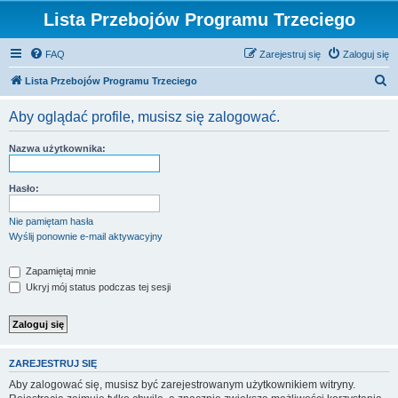
Lista Przebojów Programu Trzeciego
FAQ
Zarejestruj się
Zaloguj się
S
Lista Przebojów Programu Trzeciego
z
Aby oglądać profile, musisz się zalogować.
u
k
Nazwa użytkownika:
a
j
Hasło:
Nie pamiętam hasła
Wyślij ponownie e-mail aktywacyjny
Zapamiętaj mnie
Ukryj mój status podczas tej sesji
ZAREJESTRUJ SIĘ
Aby zalogować się, musisz być zarejestrowanym użytkownikiem witryny.