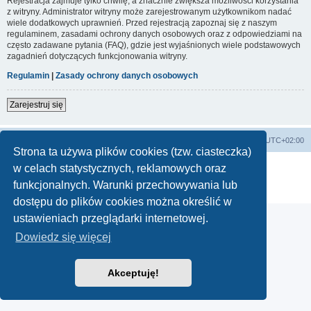
Rejestracja zajmuje tylko chwilę, a znacznie zwiększa możliwości korzystania
z witryny. Administrator witryny może zarejestrowanym użytkownikom nadać
wiele dodatkowych uprawnień. Przed rejestracją zapoznaj się z naszym
regulaminem, zasadami ochrony danych osobowych oraz z odpowiedziami na
często zadawane pytania (FAQ), gdzie jest wyjaśnionych wiele podstawowych
zagadnień dotyczących funkcjonowania witryny.
Regulamin
|
Zasady ochrony danych osobowych
Zarejestruj się
Lista Przebojów Programu Trzeciego
Strefa czasowa
UTC+02:00
Strona ta używa plików cookies (tzw. ciasteczka)
Technologię dostarcza
phpBB
® Forum Software © phpBB Limited
w celach statystycznych, reklamowych oraz
Polski pakiet językowy dostarcza
phpBB.pl
funkcjonalnych. Warunki przechowywania lub
Zasady ochrony danych osobowych
|
Regulamin
dostępu do plików cookies można określić w
ustawieniach przeglądarki internetowej.
Dowiedz się więcej
Akceptuję!