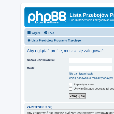
Lista Przebojów 
Forum pozytywnie zakręconych wo
Więcej…
FAQ
Lista Przebojów Programu Trzeciego
Aby oglądać profile, musisz się zalogować.
Nazwa użytkownika:
Hasło:
Nie pamiętam hasła
Wyślij ponownie e-mail aktywacyjny
Zapamiętaj mnie
Ukryj mój status podczas tej ses
ZAREJESTRUJ SIĘ
Aby zalogować się, musisz być zarejestrowanym użytkownikiem w