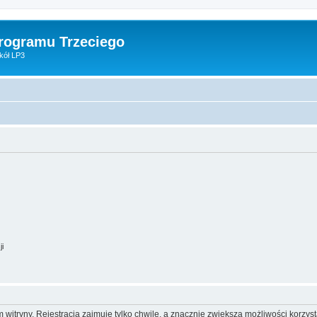
Programu Trzeciego
kół LP3
ji
itryny. Rejestracja zajmuje tylko chwilę, a znacznie zwiększa możliwości korzyst