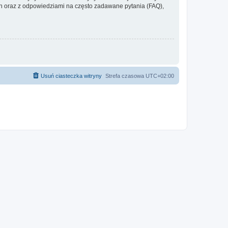
 oraz z odpowiedziami na często zadawane pytania (FAQ),
Usuń ciasteczka witryny
Strefa czasowa
UTC+02:00