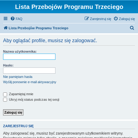
Lista Przebojów Programu Trzeciego
FAQ
Zarejestruj się
Zaloguj się
S
Lista Przebojów Programu Trzeciego
z
Aby oglądać profile, musisz się zalogować.
u
k
Nazwa użytkownika:
a
j
Hasło:
Nie pamiętam hasła
Wyślij ponownie e-mail aktywacyjny
Zapamiętaj mnie
Ukryj mój status podczas tej sesji
ZAREJESTRUJ SIĘ
Aby zalogować się, musisz być zarejestrowanym użytkownikiem witryny.