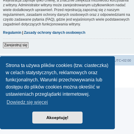
Rejestracja zajmuje tylko chwilę, a znacznie zwiększa możliwości korzystania
z witryny. Administrator witryny może zarejestrowanym użytkownikom nadać
wiele dodatkowych uprawnień. Przed rejestracją zapoznaj się z naszym
regulaminem, zasadami ochrony danych osobowych oraz z odpowiedziami na
często zadawane pytania (FAQ), gdzie jest wyjaśnionych wiele podstawowych
zagadnień dotyczących funkcjonowania witryny.
Regulamin
|
Zasady ochrony danych osobowych
Zarejestruj się
Lista Przebojów Programu Trzeciego
Strefa czasowa
UTC+02:00
Strona ta używa plików cookies (tzw. ciasteczka)
Technologię dostarcza
phpBB
® Forum Software © phpBB Limited
w celach statystycznych, reklamowych oraz
Polski pakiet językowy dostarcza
phpBB.pl
funkcjonalnych. Warunki przechowywania lub
Zasady ochrony danych osobowych
|
Regulamin
dostępu do plików cookies można określić w
ustawieniach przeglądarki internetowej.
Dowiedz się więcej
Akceptuję!