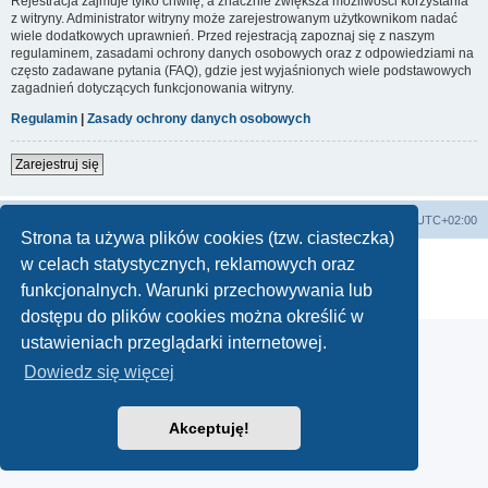
Rejestracja zajmuje tylko chwilę, a znacznie zwiększa możliwości korzystania
z witryny. Administrator witryny może zarejestrowanym użytkownikom nadać
wiele dodatkowych uprawnień. Przed rejestracją zapoznaj się z naszym
regulaminem, zasadami ochrony danych osobowych oraz z odpowiedziami na
często zadawane pytania (FAQ), gdzie jest wyjaśnionych wiele podstawowych
zagadnień dotyczących funkcjonowania witryny.
Regulamin
|
Zasady ochrony danych osobowych
Zarejestruj się
Lista Przebojów Programu Trzeciego
Strefa czasowa
UTC+02:00
Strona ta używa plików cookies (tzw. ciasteczka)
Technologię dostarcza
phpBB
® Forum Software © phpBB Limited
w celach statystycznych, reklamowych oraz
Polski pakiet językowy dostarcza
phpBB.pl
funkcjonalnych. Warunki przechowywania lub
Zasady ochrony danych osobowych
|
Regulamin
dostępu do plików cookies można określić w
ustawieniach przeglądarki internetowej.
Dowiedz się więcej
Akceptuję!