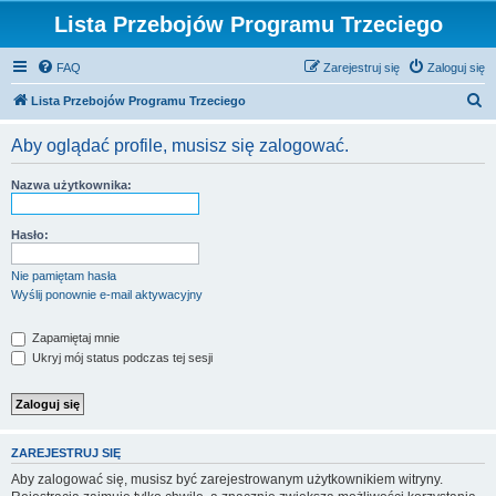
Lista Przebojów Programu Trzeciego
FAQ
Zarejestruj się
Zaloguj się
S
Lista Przebojów Programu Trzeciego
z
Aby oglądać profile, musisz się zalogować.
u
k
Nazwa użytkownika:
a
j
Hasło:
Nie pamiętam hasła
Wyślij ponownie e-mail aktywacyjny
Zapamiętaj mnie
Ukryj mój status podczas tej sesji
ZAREJESTRUJ SIĘ
Aby zalogować się, musisz być zarejestrowanym użytkownikiem witryny.