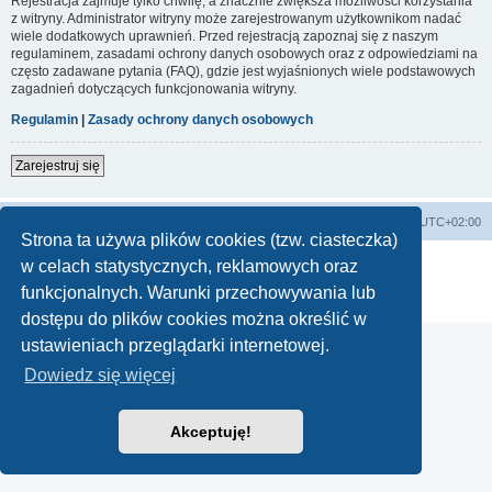
Rejestracja zajmuje tylko chwilę, a znacznie zwiększa możliwości korzystania
z witryny. Administrator witryny może zarejestrowanym użytkownikom nadać
wiele dodatkowych uprawnień. Przed rejestracją zapoznaj się z naszym
regulaminem, zasadami ochrony danych osobowych oraz z odpowiedziami na
często zadawane pytania (FAQ), gdzie jest wyjaśnionych wiele podstawowych
zagadnień dotyczących funkcjonowania witryny.
Regulamin
|
Zasady ochrony danych osobowych
Zarejestruj się
Lista Przebojów Programu Trzeciego
Strefa czasowa
UTC+02:00
Strona ta używa plików cookies (tzw. ciasteczka)
Technologię dostarcza
phpBB
® Forum Software © phpBB Limited
w celach statystycznych, reklamowych oraz
Polski pakiet językowy dostarcza
phpBB.pl
funkcjonalnych. Warunki przechowywania lub
Zasady ochrony danych osobowych
|
Regulamin
dostępu do plików cookies można określić w
ustawieniach przeglądarki internetowej.
Dowiedz się więcej
Akceptuję!