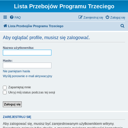
Lista Przebojów Programu Trzeciego
FAQ
Zarejestruj się
Zaloguj się
S
Lista Przebojów Programu Trzeciego
z
Aby oglądać profile, musisz się zalogować.
u
k
Nazwa użytkownika:
a
j
Hasło:
Nie pamiętam hasła
Wyślij ponownie e-mail aktywacyjny
Zapamiętaj mnie
Ukryj mój status podczas tej sesji
ZAREJESTRUJ SIĘ
Aby zalogować się, musisz być zarejestrowanym użytkownikiem witryny.