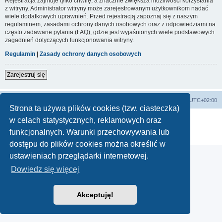
Rejestracja zajmuje tylko chwilę, a znacznie zwiększa możliwości korzystania
z witryny. Administrator witryny może zarejestrowanym użytkownikom nadać
wiele dodatkowych uprawnień. Przed rejestracją zapoznaj się z naszym
regulaminem, zasadami ochrony danych osobowych oraz z odpowiedziami na
często zadawane pytania (FAQ), gdzie jest wyjaśnionych wiele podstawowych
zagadnień dotyczących funkcjonowania witryny.
Regulamin
|
Zasady ochrony danych osobowych
Zarejestruj się
Lista Przebojów Programu Trzeciego
Strefa czasowa
UTC+02:00
Strona ta używa plików cookies (tzw. ciasteczka)
Technologię dostarcza
phpBB
® Forum Software © phpBB Limited
w celach statystycznych, reklamowych oraz
Polski pakiet językowy dostarcza
phpBB.pl
funkcjonalnych. Warunki przechowywania lub
Zasady ochrony danych osobowych
|
Regulamin
dostępu do plików cookies można określić w
ustawieniach przeglądarki internetowej.
Dowiedz się więcej
Akceptuję!