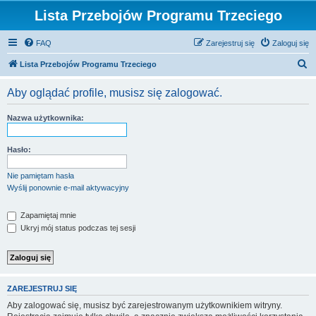
Lista Przebojów Programu Trzeciego
FAQ
Zarejestruj się
Zaloguj się
S
Lista Przebojów Programu Trzeciego
z
Aby oglądać profile, musisz się zalogować.
u
k
Nazwa użytkownika:
a
j
Hasło:
Nie pamiętam hasła
Wyślij ponownie e-mail aktywacyjny
Zapamiętaj mnie
Ukryj mój status podczas tej sesji
ZAREJESTRUJ SIĘ
Aby zalogować się, musisz być zarejestrowanym użytkownikiem witryny.