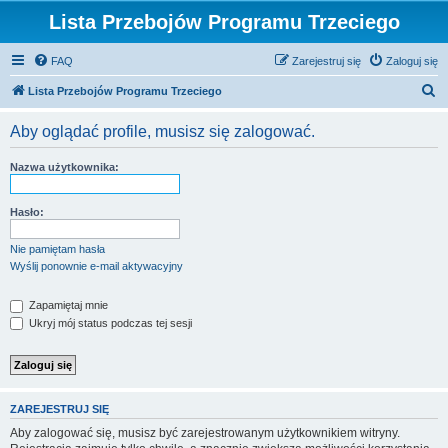
Lista Przebojów Programu Trzeciego
FAQ
Zarejestruj się
Zaloguj się
S
Lista Przebojów Programu Trzeciego
z
Aby oglądać profile, musisz się zalogować.
u
k
Nazwa użytkownika:
a
j
Hasło:
Nie pamiętam hasła
Wyślij ponownie e-mail aktywacyjny
Zapamiętaj mnie
Ukryj mój status podczas tej sesji
ZAREJESTRUJ SIĘ
Aby zalogować się, musisz być zarejestrowanym użytkownikiem witryny.