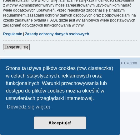
Rejestracja zajmuje tylko chwilę, a znacznie zwiększa możliwości korzystania
z witryny. Administrator witryny może zarejestrowanym użytkownikom nadać
wiele dodatkowych uprawnień. Przed rejestracją zapoznaj się z naszym
regulaminem, zasadami ochrony danych osobowych oraz z odpowiedziami na
często zadawane pytania (FAQ), gdzie jest wyjaśnionych wiele podstawowych
zagadnień dotyczących funkcjonowania witryny.
Regulamin
|
Zasady ochrony danych osobowych
Zarejestruj się
Lista Przebojów Programu Trzeciego
Strefa czasowa
UTC+02:00
Strona ta używa plików cookies (tzw. ciasteczka)
Technologię dostarcza
phpBB
® Forum Software © phpBB Limited
w celach statystycznych, reklamowych oraz
Polski pakiet językowy dostarcza
phpBB.pl
funkcjonalnych. Warunki przechowywania lub
Zasady ochrony danych osobowych
|
Regulamin
dostępu do plików cookies można określić w
ustawieniach przeglądarki internetowej.
Dowiedz się więcej
Akceptuję!