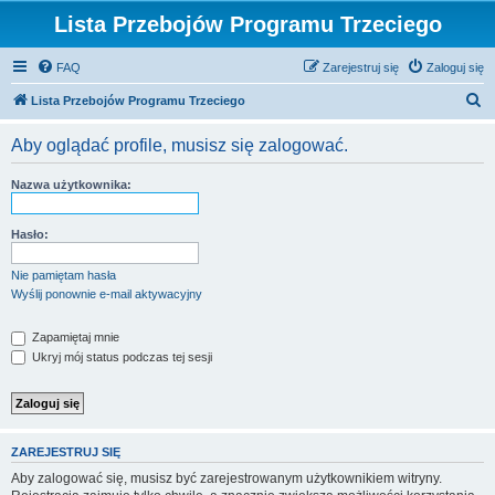
Lista Przebojów Programu Trzeciego
FAQ
Zarejestruj się
Zaloguj się
S
Lista Przebojów Programu Trzeciego
z
Aby oglądać profile, musisz się zalogować.
u
k
Nazwa użytkownika:
a
j
Hasło:
Nie pamiętam hasła
Wyślij ponownie e-mail aktywacyjny
Zapamiętaj mnie
Ukryj mój status podczas tej sesji
ZAREJESTRUJ SIĘ
Aby zalogować się, musisz być zarejestrowanym użytkownikiem witryny.