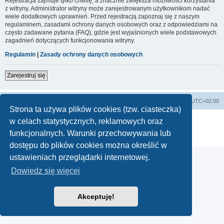
Rejestracja zajmuje tylko chwilę, a znacznie zwiększa możliwości korzystania
z witryny. Administrator witryny może zarejestrowanym użytkownikom nadać
wiele dodatkowych uprawnień. Przed rejestracją zapoznaj się z naszym
regulaminem, zasadami ochrony danych osobowych oraz z odpowiedziami na
często zadawane pytania (FAQ), gdzie jest wyjaśnionych wiele podstawowych
zagadnień dotyczących funkcjonowania witryny.
Regulamin
|
Zasady ochrony danych osobowych
Zarejestruj się
Lista Przebojów Programu Trzeciego
Strefa czasowa
UTC+02:00
Strona ta używa plików cookies (tzw. ciasteczka)
Technologię dostarcza
phpBB
® Forum Software © phpBB Limited
w celach statystycznych, reklamowych oraz
Polski pakiet językowy dostarcza
phpBB.pl
funkcjonalnych. Warunki przechowywania lub
Zasady ochrony danych osobowych
|
Regulamin
dostępu do plików cookies można określić w
ustawieniach przeglądarki internetowej.
Dowiedz się więcej
Akceptuję!