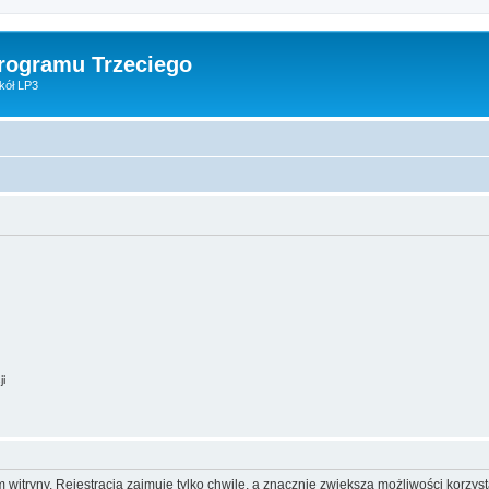
Programu Trzeciego
kół LP3
ji
itryny. Rejestracja zajmuje tylko chwilę, a znacznie zwiększa możliwości korzyst