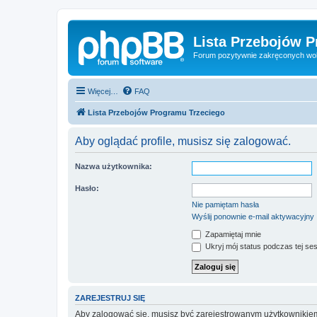
Lista Przebojów 
Forum pozytywnie zakręconych wo
Więcej…
FAQ
Lista Przebojów Programu Trzeciego
Aby oglądać profile, musisz się zalogować.
Nazwa użytkownika:
Hasło:
Nie pamiętam hasła
Wyślij ponownie e-mail aktywacyjny
Zapamiętaj mnie
Ukryj mój status podczas tej ses
ZAREJESTRUJ SIĘ
Aby zalogować się, musisz być zarejestrowanym użytkownikiem w