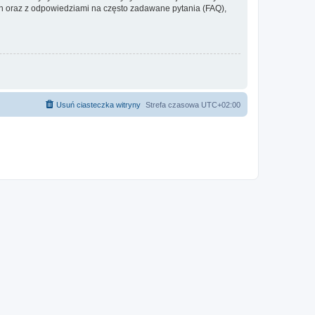
 oraz z odpowiedziami na często zadawane pytania (FAQ),
Usuń ciasteczka witryny
Strefa czasowa
UTC+02:00