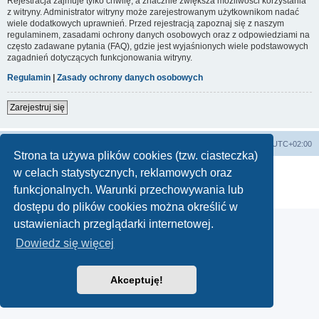
Rejestracja zajmuje tylko chwilę, a znacznie zwiększa możliwości korzystania
z witryny. Administrator witryny może zarejestrowanym użytkownikom nadać
wiele dodatkowych uprawnień. Przed rejestracją zapoznaj się z naszym
regulaminem, zasadami ochrony danych osobowych oraz z odpowiedziami na
często zadawane pytania (FAQ), gdzie jest wyjaśnionych wiele podstawowych
zagadnień dotyczących funkcjonowania witryny.
Regulamin
|
Zasady ochrony danych osobowych
Zarejestruj się
Lista Przebojów Programu Trzeciego
Strefa czasowa
UTC+02:00
Strona ta używa plików cookies (tzw. ciasteczka)
Technologię dostarcza
phpBB
® Forum Software © phpBB Limited
w celach statystycznych, reklamowych oraz
Polski pakiet językowy dostarcza
phpBB.pl
funkcjonalnych. Warunki przechowywania lub
Zasady ochrony danych osobowych
|
Regulamin
dostępu do plików cookies można określić w
ustawieniach przeglądarki internetowej.
Dowiedz się więcej
Akceptuję!