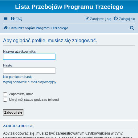
Lista Przebojów Programu Trzeciego
FAQ
Zarejestruj się
Zaloguj się
S
Lista Przebojów Programu Trzeciego
z
Aby oglądać profile, musisz się zalogować.
u
k
Nazwa użytkownika:
a
j
Hasło:
Nie pamiętam hasła
Wyślij ponownie e-mail aktywacyjny
Zapamiętaj mnie
Ukryj mój status podczas tej sesji
ZAREJESTRUJ SIĘ
Aby zalogować się, musisz być zarejestrowanym użytkownikiem witryny.