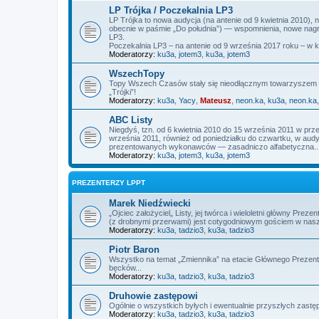
LP Trójka / Poczekalnia LP3
LP Trójka to nowa audycja (na antenie od 9 kwietnia 2010),
obecnie w paśmie „Do południa”) — wspomnienia, nowe nagra
LP3.
Poczekalnia LP3 – na antenie od 9 września 2017 roku – w 
Moderatorzy:
ku3a
,
jotem3
,
ku3a
,
jotem3
WszechTopy
Topy Wszech Czasów stały się nieodłącznym towarzyszem L
„Trójki”!
Moderatorzy:
ku3a
,
Yacy
,
Mateusz
,
neon.ka
,
ku3a
,
neon.ka
ABC Listy
Niegdyś, tzn. od 6 kwietnia 2010 do 15 września 2011 w prz
września 2011, również od poniedziałku do czwartku, w audycj
prezentowanych wykonawców — zasadniczo alfabetyczna..
Moderatorzy:
ku3a
,
jotem3
,
ku3a
,
jotem3
PREZENTERZY LPPT
Marek Niedźwiecki
„Ojciec założyciel„ Listy, jej twórca i wieloletni główny P
(z drobnymi przerwami) jest cotygodniowym gościem w nas
Moderatorzy:
ku3a
,
tadzio3
,
ku3a
,
tadzio3
Piotr Baron
Wszystko na temat „Zmiennika” na etacie Głównego Prezente
bęcków...
Moderatorzy:
ku3a
,
tadzio3
,
ku3a
,
tadzio3
Druhowie zastępowi
Ogólnie o wszystkich byłych i ewentualnie przyszłych zas
Moderatorzy:
ku3a
,
tadzio3
,
ku3a
,
tadzio3