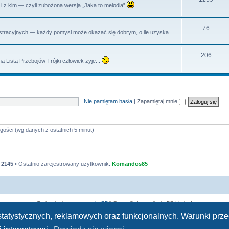
dy i z kim — czyli zubożona wersja „Jaka to melodia”
y
a
e
t
m
T
76
istracyjnych — każdy pomysł może okazać się dobrym, o ile uzyska
y
a
e
t
m
T
206
ą Listą Przebojów Trójki człowiek żyje...
y
a
e
t
m
y
a
Nie pamiętam hasła
|
Zapamiętaj mnie
t
y
gości (wg danych z ostatnich 5 minut)
:
2145
• Ostatnio zarejestrowany użytkownik:
Komandos85
Technologię dostarcza
phpBB
® Forum Software © phpBB Limited
Polski pakiet językowy dostarcza
phpBB.pl
h statystycznych, reklamowych oraz funkcjonalnych. Warunki pr
Zasady ochrony danych osobowych
|
Regulamin