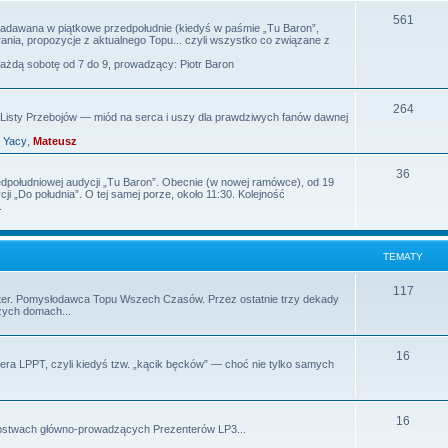
m
T
561
 nadawana w piątkowe przedpołudnie (kiedyś w paśmie „Tu Baron”,
nia, propozycje z aktualnego Topu... czyli wszystko co związane z
a
e
każdą sobotę od 7 do 9, prowadzący: Piotr Baron
t
m
y
a
T
264
isty Przebojów — miód na serca i uszy dla prawdziwych fanów dawnej
t
e
,
Yacy
,
Mateusz
y
m
T
36
edpołudniowej audycji „Tu Baron”. Obecnie (w nowej ramówce), od 19
a
i „Do południa”. O tej samej porze, około 11:30. Kolejność
e
.
t
m
y
a
TEMATY
t
T
117
rezenter. Pomysłodawca Topu Wszech Czasów. Przez ostatnie trzy dekady
y
zych domach...
e
m
T
16
ra LPPT, czyli kiedyś tzw. „kącik bęcków” — choć nie tylko samych
a
e
t
m
T
y
16
tępstwach główno-prowadzących Prezenterów LP3...
a
e