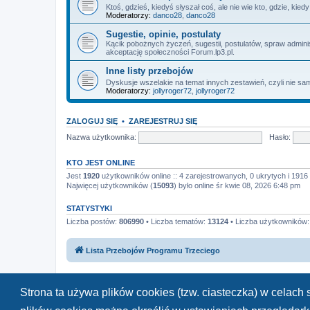
Ktoś, gdzieś, kiedyś słyszał coś, ale nie wie kto, gdzie, kie
Moderatorzy:
danco28
,
danco28
Sugestie, opinie, postulaty
Kącik pobożnych życzeń, sugestii, postulatów, spraw admin
akceptację społeczności Forum.lp3.pl.
Inne listy przebojów
Dyskusje wszelakie na temat innych zestawień, czyli nie sam
Moderatorzy:
jollyroger72
,
jollyroger72
ZALOGUJ SIĘ
•
ZAREJESTRUJ SIĘ
Nazwa użytkownika:
Hasło:
KTO JEST ONLINE
Jest
1920
użytkowników online :: 4 zarejestrowanych, 0 ukrytych i 1916 
Najwięcej użytkowników (
15093
) było online śr kwie 08, 2026 6:48 pm
STATYSTYKI
Liczba postów:
806990
• Liczba tematów:
13124
• Liczba użytkowników
Lista Przebojów Programu Trzeciego
Strona ta używa plików cookies (tzw. ciasteczka) w celac