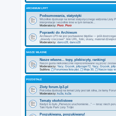
ARCHIWUM LPPT
Podsumowania, statystyki
Wszelkie dyskusje na temat statystycznego widzenia Listy 
interpretacje i wszelkie inne w tym temacie...
Moderatorzy:
Piotr
,
Piotr
Poprawki do Archiwum
Archiwum LP3 nie jest pozbawione błędów — jeśli dostrzegas
„dowody rzeczowe”: linki URL, fotki, skany, materiał dźwięk
Moderatorzy:
danco28
,
danco28
NASZE WŁASNE
Nasze własne... topy, plebiscyty, rankingi
Nasze gusta niekoniecznie reprezentowane są przez zest
Moderatorzy:
Yacy
,
Grycek
,
jollyroger72
,
Yacy
,
Grycek
,
joll
Subfora:
Forumowa lista płyt
,
Moja 30
,
Nasze topy 
POZOSTAŁE
Zloty forum.lp3.pl
Potrzeba dyskusji na temat Listy jest tak silna, że łamy Fo
Moderatorzy:
ku3a
,
ku3a
Tematy okołolistowe
Kiedyś to było „Pierwsze uruchomienie...” — teraz niech por
Taki Hyde Park Listy Trójki
Poszukiwana, poszukiwany!