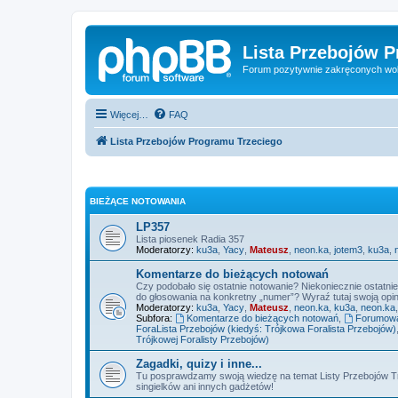
Lista Przebojów 
Forum pozytywnie zakręconych wo
Więcej…
FAQ
Lista Przebojów Programu Trzeciego
BIEŻĄCE NOTOWANIA
LP357
Lista piosenek Radia 357
Moderatorzy:
ku3a
,
Yacy
,
Mateusz
,
neon.ka
,
jotem3
,
ku3a
,
Komentarze do bieżących notowań
Czy podobało się ostatnie notowanie? Niekoniecznie ostatni
do głosowania na konkretny „numer”? Wyraź tutaj swoją opini
Moderatorzy:
ku3a
,
Yacy
,
Mateusz
,
neon.ka
,
ku3a
,
neon.ka
Subfora:
Komentarze do bieżących notowań
,
Forumowa 
ForaLista Przebojów (kiedyś: Trójkowa Foralista Przebojów)
Trójkowej Foralisty Przebojów)
Zagadki, quizy i inne...
Tu posprawdzamy swoją wiedzę na temat Listy Przebojów Tr
singielków ani innych gadżetów!