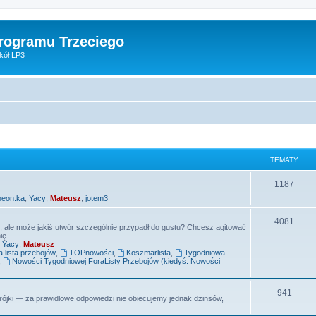
Programu Trzeciego
kół LP3
TEMATY
T
1187
neon.ka
,
Yacy
,
Mateusz
,
jotem3
e
m
T
4081
e, ale może jakiś utwór szczególnie przypadł do gustu? Chcesz agitować
ę...
a
e
,
Yacy
,
Mateusz
lista przebojów
,
TOPnowości
,
Koszmarlista
,
Tygodniowa
t
m
,
Nowości Tygodniowej ForaListy Przebojów (kiedyś: Nowości
y
a
T
941
t
ójki — za prawidłowe odpowiedzi nie obiecujemy jednak dżinsów,
e
y