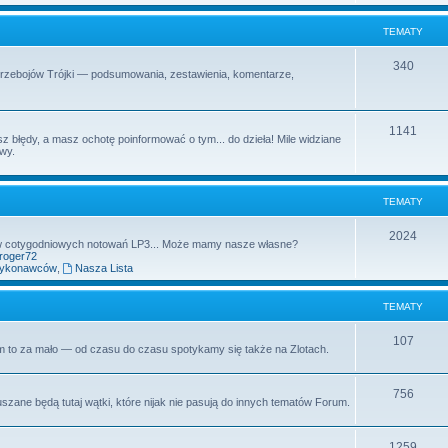
t
m
TEMATY
y
a
T
340
Przebojów Trójki — podsumowania, zestawienia, komentarze,
t
e
y
m
T
1141
z błędy, a masz ochotę poinformować o tym... do dzieła! Mile widziane
a
owy.
e
t
m
y
TEMATY
a
t
T
2024
aw cotygodniowych notowań LP3... Może mamy nasze własne?
yroger72
y
e
wykonawców
,
Nasza Lista
m
TEMATY
a
t
T
107
rum to za mało — od czasu do czasu spotykamy się także na Zlotach.
y
e
m
T
756
uszane będą tutaj wątki, które nijak nie pasują do innych tematów Forum.
a
e
t
m
T
1259