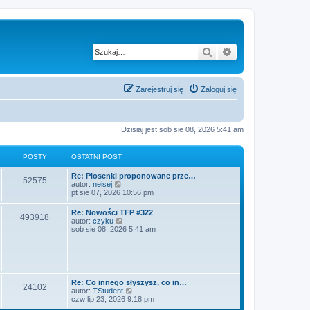
Szukaj
Wyszukiwanie z
Zarejestruj się
Zaloguj się
Dzisiaj jest sob sie 08, 2026 5:41 am
POSTY
OSTATNI POST
O
Re: Piosenki proponowane prze…
P
52575
s
W
autor:
neisej
t
y
pt sie 07, 2026 10:56 pm
o
a
ś
t
w
O
Re: Nowości TFP #322
s
P
493918
n
i
s
W
autor:
czyku
i
e
t
y
sob sie 08, 2026 5:41 am
t
p
t
o
a
ś
o
l
t
w
s
n
y
s
n
i
t
a
i
e
j
t
p
t
n
o
l
O
Re: Co innego słyszysz, co in…
o
P
24102
s
n
y
s
W
autor:
TStudent
w
t
a
t
y
czw lip 23, 2026 9:18 pm
s
j
o
a
ś
z