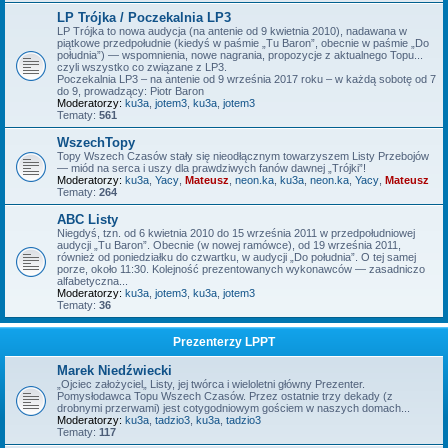
LP Trójka / Poczekalnia LP3
LP Trójka to nowa audycja (na antenie od 9 kwietnia 2010), nadawana w
piątkowe przedpołudnie (kiedyś w paśmie „Tu Baron”, obecnie w paśmie „Do
południa”) — wspomnienia, nowe nagrania, propozycje z aktualnego Topu...
czyli wszystko co związane z LP3.
Poczekalnia LP3 – na antenie od 9 września 2017 roku – w każdą sobotę od 7
do 9, prowadzący: Piotr Baron
Moderatorzy:
ku3a
,
jotem3
,
ku3a
,
jotem3
Tematy:
561
WszechTopy
Topy Wszech Czasów stały się nieodłącznym towarzyszem Listy Przebojów
— miód na serca i uszy dla prawdziwych fanów dawnej „Trójki”!
Moderatorzy:
ku3a
,
Yacy
,
Mateusz
,
neon.ka
,
ku3a
,
neon.ka
,
Yacy
,
Mateusz
Tematy:
264
ABC Listy
Niegdyś, tzn. od 6 kwietnia 2010 do 15 września 2011 w przedpołudniowej
audycji „Tu Baron”. Obecnie (w nowej ramówce), od 19 września 2011,
również od poniedziałku do czwartku, w audycji „Do południa”. O tej samej
porze, około 11:30. Kolejność prezentowanych wykonawców — zasadniczo
alfabetyczna...
Moderatorzy:
ku3a
,
jotem3
,
ku3a
,
jotem3
Tematy:
36
Prezenterzy LPPT
Marek Niedźwiecki
„Ojciec założyciel„ Listy, jej twórca i wieloletni główny Prezenter.
Pomysłodawca Topu Wszech Czasów. Przez ostatnie trzy dekady (z
drobnymi przerwami) jest cotygodniowym gościem w naszych domach...
Moderatorzy:
ku3a
,
tadzio3
,
ku3a
,
tadzio3
Tematy:
117