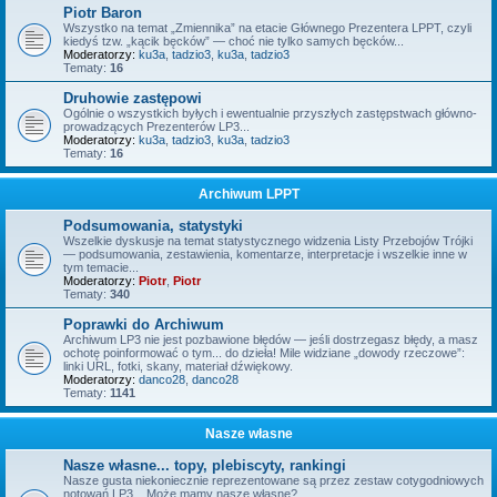
Piotr Baron
Wszystko na temat „Zmiennika” na etacie Głównego Prezentera LPPT, czyli
kiedyś tzw. „kącik bęcków” — choć nie tylko samych bęcków...
Moderatorzy:
ku3a
,
tadzio3
,
ku3a
,
tadzio3
Tematy:
16
Druhowie zastępowi
Ogólnie o wszystkich byłych i ewentualnie przyszłych zastępstwach główno-
prowadzących Prezenterów LP3...
Moderatorzy:
ku3a
,
tadzio3
,
ku3a
,
tadzio3
Tematy:
16
Archiwum LPPT
Podsumowania, statystyki
Wszelkie dyskusje na temat statystycznego widzenia Listy Przebojów Trójki
— podsumowania, zestawienia, komentarze, interpretacje i wszelkie inne w
tym temacie...
Moderatorzy:
Piotr
,
Piotr
Tematy:
340
Poprawki do Archiwum
Archiwum LP3 nie jest pozbawione błędów — jeśli dostrzegasz błędy, a masz
ochotę poinformować o tym... do dzieła! Mile widziane „dowody rzeczowe”:
linki URL, fotki, skany, materiał dźwiękowy.
Moderatorzy:
danco28
,
danco28
Tematy:
1141
Nasze własne
Nasze własne... topy, plebiscyty, rankingi
Nasze gusta niekoniecznie reprezentowane są przez zestaw cotygodniowych
notowań LP3... Może mamy nasze własne?