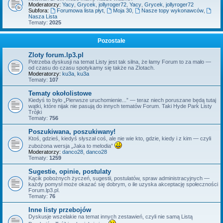
Moderatorzy:
Yacy
,
Grycek
,
jollyroger72
,
Yacy
,
Grycek
,
jollyroger72
Subfora:
Forumowa lista płyt
,
Moja 30
,
Nasze topy wykonawców
,
Nasza Lista
Tematy:
2025
Pozostałe
Zloty forum.lp3.pl
Potrzeba dyskusji na temat Listy jest tak silna, że łamy Forum to za mało —
od czasu do czasu spotykamy się także na Zlotach.
Moderatorzy:
ku3a
,
ku3a
Tematy:
107
Tematy okołolistowe
Kiedyś to było „Pierwsze uruchomienie...” — teraz niech poruszane będą tutaj
wątki, które nijak nie pasują do innych tematów Forum. Taki Hyde Park Listy
Trójki
Tematy:
756
Poszukiwana, poszukiwany!
Ktoś, gdzieś, kiedyś słyszał coś, ale nie wie kto, gdzie, kiedy i z kim — czyli
zubożona wersja „Jaka to melodia”
Moderatorzy:
danco28
,
danco28
Tematy:
1259
Sugestie, opinie, postulaty
Kącik pobożnych życzeń, sugestii, postulatów, spraw administracyjnych —
każdy pomysł może okazać się dobrym, o ile uzyska akceptację społeczności
Forum.lp3.pl.
Tematy:
76
Inne listy przebojów
Dyskusje wszelakie na temat innych zestawień, czyli nie samą Listą