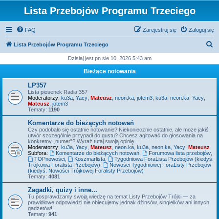
Lista Przebojów Programu Trzeciego
FAQ
Zarejestruj się
Zaloguj się
S
Lista Przebojów Programu Trzeciego
z
Dzisiaj jest pn sie 10, 2026 5:43 am
u
Bieżące notowania
k
LP357
a
Lista piosenek Radia 357
Moderatorzy:
ku3a
,
Yacy
,
Mateusz
,
neon.ka
,
jotem3
,
ku3a
,
neon.ka
,
Yacy
,
j
Mateusz
,
jotem3
Tematy:
1190
Komentarze do bieżących notowań
Czy podobało się ostatnie notowanie? Niekoniecznie ostatnie, ale może jakiś
utwór szczególnie przypadł do gustu? Chcesz agitować do głosowania na
konkretny „numer”? Wyraź tutaj swoją opinię...
Moderatorzy:
ku3a
,
Yacy
,
Mateusz
,
neon.ka
,
ku3a
,
neon.ka
,
Yacy
,
Mateusz
Subfora:
Komentarze do bieżących notowań
,
Forumowa lista przebojów
,
TOPnowości
,
Koszmarlista
,
Tygodniowa ForaLista Przebojów (kiedyś:
Trójkowa Foralista Przebojów)
,
Nowości Tygodniowej ForaListy Przebojów
(kiedyś: Nowości Trójkowej Foralisty Przebojów)
Tematy:
4081
Zagadki, quizy i inne...
Tu posprawdzamy swoją wiedzę na temat Listy Przebojów Trójki — za
prawidłowe odpowiedzi nie obiecujemy jednak dżinsów, singielków ani innych
gadżetów!
Tematy:
941