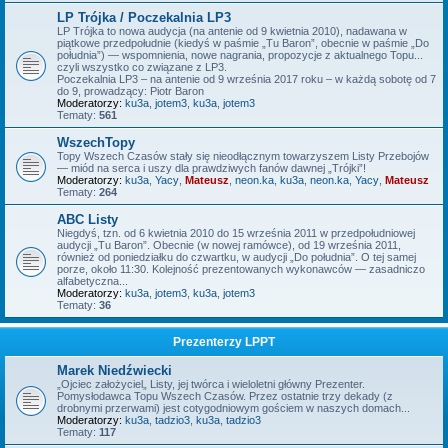
LP Trójka / Poczekalnia LP3
LP Trójka to nowa audycja (na antenie od 9 kwietnia 2010), nadawana w
piątkowe przedpołudnie (kiedyś w paśmie „Tu Baron”, obecnie w paśmie „Do
południa”) — wspomnienia, nowe nagrania, propozycje z aktualnego Topu...
czyli wszystko co związane z LP3.
Poczekalnia LP3 – na antenie od 9 września 2017 roku – w każdą sobotę od 7
do 9, prowadzący: Piotr Baron
Moderatorzy:
ku3a
,
jotem3
,
ku3a
,
jotem3
Tematy:
561
WszechTopy
Topy Wszech Czasów stały się nieodłącznym towarzyszem Listy Przebojów
— miód na serca i uszy dla prawdziwych fanów dawnej „Trójki”!
Moderatorzy:
ku3a
,
Yacy
,
Mateusz
,
neon.ka
,
ku3a
,
neon.ka
,
Yacy
,
Mateusz
Tematy:
264
ABC Listy
Niegdyś, tzn. od 6 kwietnia 2010 do 15 września 2011 w przedpołudniowej
audycji „Tu Baron”. Obecnie (w nowej ramówce), od 19 września 2011,
również od poniedziałku do czwartku, w audycji „Do południa”. O tej samej
porze, około 11:30. Kolejność prezentowanych wykonawców — zasadniczo
alfabetyczna...
Moderatorzy:
ku3a
,
jotem3
,
ku3a
,
jotem3
Tematy:
36
Prezenterzy LPPT
Marek Niedźwiecki
„Ojciec założyciel„ Listy, jej twórca i wieloletni główny Prezenter.
Pomysłodawca Topu Wszech Czasów. Przez ostatnie trzy dekady (z
drobnymi przerwami) jest cotygodniowym gościem w naszych domach...
Moderatorzy:
ku3a
,
tadzio3
,
ku3a
,
tadzio3
Tematy:
117