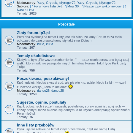
Moderatorzy:
Yacy
,
Grycek
,
jollyroger72
,
Yacy
,
Grycek
,
jollyroger72
Subfora:
Forumowa lista płyt
,
Moja 30
,
Nasze topy wykonawców
,
Nasza Lista
Tematy:
2025
Pozostałe
Zloty forum.lp3.pl
Potrzeba dyskusji na temat Listy jest tak silna, że łamy Forum to za mało —
od czasu do czasu spotykamy się także na Zlotach.
Moderatorzy:
ku3a
,
ku3a
Tematy:
107
Tematy okołolistowe
Kiedyś to było „Pierwsze uruchomienie...” — teraz niech poruszane będą tutaj
wątki, które nijak nie pasują do innych tematów Forum. Taki Hyde Park Listy
Trójki
Tematy:
756
Poszukiwana, poszukiwany!
Ktoś, gdzieś, kiedyś słyszał coś, ale nie wie kto, gdzie, kiedy i z kim — czyli
zubożona wersja „Jaka to melodia”
Moderatorzy:
danco28
,
danco28
Tematy:
1259
Sugestie, opinie, postulaty
Kącik pobożnych życzeń, sugestii, postulatów, spraw administracyjnych —
każdy pomysł może okazać się dobrym, o ile uzyska akceptację społeczności
Forum.lp3.pl.
Tematy:
76
Inne listy przebojów
Dyskusje wszelakie na temat innych zestawień, czyli nie samą Listą