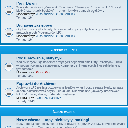
Piotr Baron
Wszystko na temat „Zmiennika” na etacie Głównego Prezentera LPPT, czyli
kiedyś tzw. „kącik bęcków” — choć nie tylko samych bęcków...
Moderatorzy:
ku3a
,
tadzio3
,
ku3a
,
tadzio3
Tematy:
16
Druhowie zastępowi
Ogólnie o wszystkich byłych i ewentualnie przyszłych zastępstwach główno-
prowadzących Prezenterów LP3...
Moderatorzy:
ku3a
,
tadzio3
,
ku3a
,
tadzio3
Tematy:
16
Archiwum LPPT
Podsumowania, statystyki
Wszelkie dyskusje na temat statystycznego widzenia Listy Przebojów Trójki
— podsumowania, zestawienia, komentarze, interpretacje i wszelkie inne w
tym temacie...
Moderatorzy:
Piotr
,
Piotr
Tematy:
340
Poprawki do Archiwum
Archiwum LP3 nie jest pozbawione błędów — jeśli dostrzegasz błędy, a masz
ochotę poinformować o tym... do dzieła! Mile widziane „dowody rzeczowe”:
linki URL, fotki, skany, materiał dźwiękowy.
Moderatorzy:
danco28
,
danco28
Tematy:
1141
Nasze własne
Nasze własne... topy, plebiscyty, rankingi
Nasze gusta niekoniecznie reprezentowane są przez zestaw cotygodniowych
notowań LP3... Może mamy nasze własne?