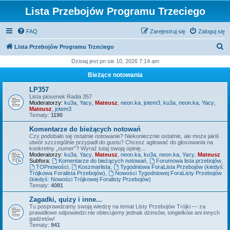
Lista Przebojów Programu Trzeciego
FAQ
Zarejestruj się
Zaloguj się
S
Lista Przebojów Programu Trzeciego
z
Dzisiaj jest pn sie 10, 2026 7:14 am
u
Bieżące notowania
k
LP357
a
Lista piosenek Radia 357
Moderatorzy:
ku3a
,
Yacy
,
Mateusz
,
neon.ka
,
jotem3
,
ku3a
,
neon.ka
,
Yacy
,
j
Mateusz
,
jotem3
Tematy:
1190
Komentarze do bieżących notowań
Czy podobało się ostatnie notowanie? Niekoniecznie ostatnie, ale może jakiś
utwór szczególnie przypadł do gustu? Chcesz agitować do głosowania na
konkretny „numer”? Wyraź tutaj swoją opinię...
Moderatorzy:
ku3a
,
Yacy
,
Mateusz
,
neon.ka
,
ku3a
,
neon.ka
,
Yacy
,
Mateusz
Subfora:
Komentarze do bieżących notowań
,
Forumowa lista przebojów
,
TOPnowości
,
Koszmarlista
,
Tygodniowa ForaLista Przebojów (kiedyś:
Trójkowa Foralista Przebojów)
,
Nowości Tygodniowej ForaListy Przebojów
(kiedyś: Nowości Trójkowej Foralisty Przebojów)
Tematy:
4081
Zagadki, quizy i inne...
Tu posprawdzamy swoją wiedzę na temat Listy Przebojów Trójki — za
prawidłowe odpowiedzi nie obiecujemy jednak dżinsów, singielków ani innych
gadżetów!
Tematy:
941