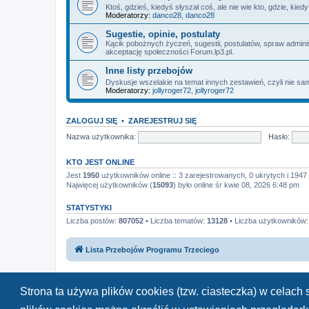
Ktoś, gdzieś, kiedyś słyszał coś, ale nie wie kto, gdzie, kie
Moderatorzy:
danco28
,
danco28
Sugestie, opinie, postulaty
Kącik pobożnych życzeń, sugestii, postulatów, spraw admin
akceptację społeczności Forum.lp3.pl.
Inne listy przebojów
Dyskusje wszelakie na temat innych zestawień, czyli nie sam
Moderatorzy:
jollyroger72
,
jollyroger72
ZALOGUJ SIĘ
•
ZAREJESTRUJ SIĘ
Nazwa użytkownika:
Hasło:
KTO JEST ONLINE
Jest
1950
użytkowników online :: 3 zarejestrowanych, 0 ukrytych i 1947 
Najwięcej użytkowników (
15093
) było online śr kwie 08, 2026 6:48 pm
STATYSTYKI
Liczba postów:
807052
• Liczba tematów:
13128
• Liczba użytkowników
Lista Przebojów Programu Trzeciego
Strona ta używa plików cookies (tzw. ciasteczka) w celac