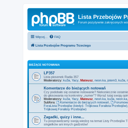
Lista Przebojów 
Forum pozytywnie zakręconych wo
Więcej…
FAQ
Lista Przebojów Programu Trzeciego
BIEŻĄCE NOTOWANIA
LP357
Lista piosenek Radia 357
Moderatorzy:
ku3a
,
Yacy
,
Mateusz
,
neon.ka
,
jotem3
,
ku3a
,
Komentarze do bieżących notowań
Czy podobało się ostatnie notowanie? Niekoniecznie ostatni
do głosowania na konkretny „numer”? Wyraź tutaj swoją opini
Moderatorzy:
ku3a
,
Yacy
,
Mateusz
,
neon.ka
,
ku3a
,
neon.ka
Subfora:
Komentarze do bieżących notowań
,
Forumowa 
ForaLista Przebojów (kiedyś: Trójkowa Foralista Przebojów)
Trójkowej Foralisty Przebojów)
Zagadki, quizy i inne...
Tu posprawdzamy swoją wiedzę na temat Listy Przebojów Tr
singielków ani innych gadżetów!