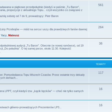
m
T
561
 nadawana w piątkowe przedpołudnie (kiedyś w paśmie „Tu Baron”,
nia, propozycje z aktualnego Topu... czyli wszystko co związane z
a
e
każdą sobotę od 7 do 9, prowadzący: Piotr Baron
t
m
y
a
T
264
isty Przebojów — miód na serca i uszy dla prawdziwych fanów dawnej
t
e
,
Yacy
,
Mateusz
y
m
T
36
edpołudniowej audycji „Tu Baron”. Obecnie (w nowej ramówce), od 19
a
i „Do południa”. O tej samej porze, około 11:30. Kolejność
e
.
t
m
y
a
TEMATY
t
T
117
rezenter. Pomysłodawca Topu Wszech Czasów. Przez ostatnie trzy dekady
y
zych domach...
e
m
T
16
ra LPPT, czyli kiedyś tzw. „kącik bęcków” — choć nie tylko samych
a
e
t
m
T
y
16
tępstwach główno-prowadzących Prezenterów LP3...
a
e