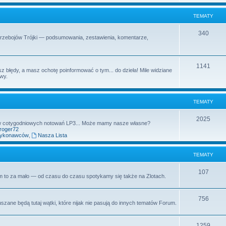
t
m
TEMATY
y
a
T
340
Przebojów Trójki — podsumowania, zestawienia, komentarze,
t
e
y
m
T
1141
z błędy, a masz ochotę poinformować o tym... do dzieła! Mile widziane
a
owy.
e
t
m
y
TEMATY
a
t
T
2025
aw cotygodniowych notowań LP3... Może mamy nasze własne?
yroger72
y
e
wykonawców
,
Nasza Lista
m
TEMATY
a
t
T
107
rum to za mało — od czasu do czasu spotykamy się także na Zlotach.
y
e
m
T
756
uszane będą tutaj wątki, które nijak nie pasują do innych tematów Forum.
a
e
t
m
T
1259