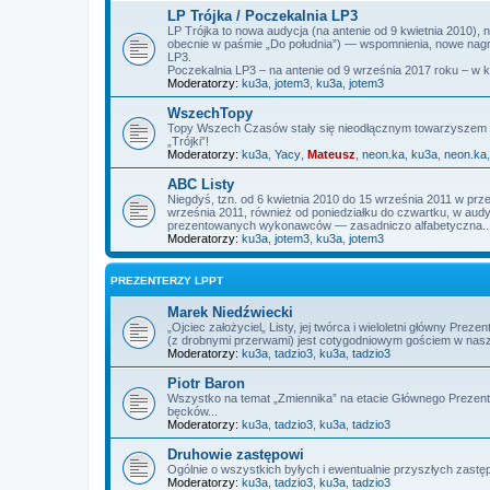
LP Trójka / Poczekalnia LP3
LP Trójka to nowa audycja (na antenie od 9 kwietnia 2010),
obecnie w paśmie „Do południa”) — wspomnienia, nowe nagra
LP3.
Poczekalnia LP3 – na antenie od 9 września 2017 roku – w 
Moderatorzy:
ku3a
,
jotem3
,
ku3a
,
jotem3
WszechTopy
Topy Wszech Czasów stały się nieodłącznym towarzyszem L
„Trójki”!
Moderatorzy:
ku3a
,
Yacy
,
Mateusz
,
neon.ka
,
ku3a
,
neon.ka
ABC Listy
Niegdyś, tzn. od 6 kwietnia 2010 do 15 września 2011 w prz
września 2011, również od poniedziałku do czwartku, w audycj
prezentowanych wykonawców — zasadniczo alfabetyczna..
Moderatorzy:
ku3a
,
jotem3
,
ku3a
,
jotem3
PREZENTERZY LPPT
Marek Niedźwiecki
„Ojciec założyciel„ Listy, jej twórca i wieloletni główny P
(z drobnymi przerwami) jest cotygodniowym gościem w nas
Moderatorzy:
ku3a
,
tadzio3
,
ku3a
,
tadzio3
Piotr Baron
Wszystko na temat „Zmiennika” na etacie Głównego Prezente
bęcków...
Moderatorzy:
ku3a
,
tadzio3
,
ku3a
,
tadzio3
Druhowie zastępowi
Ogólnie o wszystkich byłych i ewentualnie przyszłych zas
Moderatorzy:
ku3a
,
tadzio3
,
ku3a
,
tadzio3