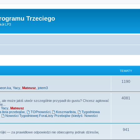
Programu Trzeciego
kół LP3
TEMATY
T
1190
neon.ka
,
Yacy
,
Mateusz
,
jotem3
e
m
T
4081
e, ale może jakiś utwór szczególnie przypadł do gustu? Chcesz agitować
ę...
a
e
,
Yacy
,
Mateusz
lista przebojów
,
TOPnowości
,
Koszmarlista
,
Tygodniowa
t
m
,
Nowości Tygodniowej ForaListy Przebojów (kiedyś: Nowości
y
a
T
941
t
ójki — za prawidłowe odpowiedzi nie obiecujemy jednak dżinsów,
e
y