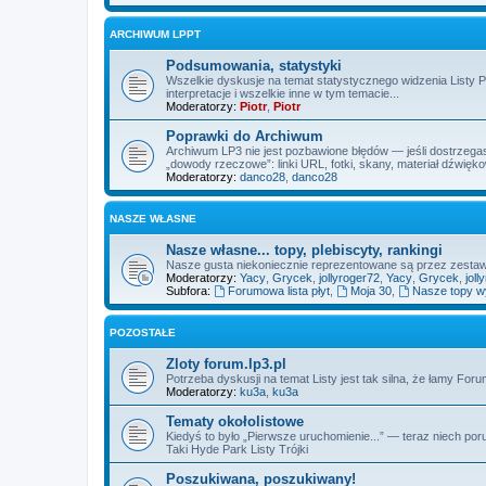
ARCHIWUM LPPT
Podsumowania, statystyki
Wszelkie dyskusje na temat statystycznego widzenia Listy 
interpretacje i wszelkie inne w tym temacie...
Moderatorzy:
Piotr
,
Piotr
Poprawki do Archiwum
Archiwum LP3 nie jest pozbawione błędów — jeśli dostrzegas
„dowody rzeczowe”: linki URL, fotki, skany, materiał dźwięk
Moderatorzy:
danco28
,
danco28
NASZE WŁASNE
Nasze własne... topy, plebiscyty, rankingi
Nasze gusta niekoniecznie reprezentowane są przez zest
Moderatorzy:
Yacy
,
Grycek
,
jollyroger72
,
Yacy
,
Grycek
,
joll
Subfora:
Forumowa lista płyt
,
Moja 30
,
Nasze topy 
POZOSTAŁE
Zloty forum.lp3.pl
Potrzeba dyskusji na temat Listy jest tak silna, że łamy Fo
Moderatorzy:
ku3a
,
ku3a
Tematy okołolistowe
Kiedyś to było „Pierwsze uruchomienie...” — teraz niech por
Taki Hyde Park Listy Trójki
Poszukiwana, poszukiwany!