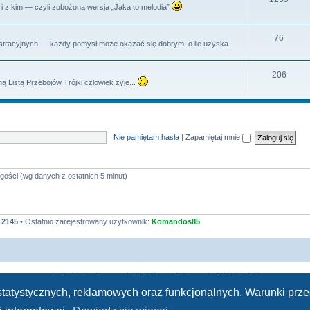
dy i z kim — czyli zubożona wersja „Jaka to melodia”
y
a
e
t
m
T
76
istracyjnych — każdy pomysł może okazać się dobrym, o ile uzyska
y
a
e
t
m
T
206
ą Listą Przebojów Trójki człowiek żyje...
y
a
e
t
m
y
a
Nie pamiętam hasła
|
Zapamiętaj mnie
t
y
gości (wg danych z ostatnich 5 minut)
:
2145
• Ostatnio zarejestrowany użytkownik:
Komandos85
Technologię dostarcza
phpBB
® Forum Software © phpBB Limited
Polski pakiet językowy dostarcza
phpBB.pl
h statystycznych, reklamowych oraz funkcjonalnych. Warunki pr
Zasady ochrony danych osobowych
|
Regulamin