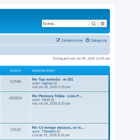
Szukaj
Wyszukiwanie z
Zarejestruj się
Zaloguj się
Dzisiaj jest ndz sie 09, 2026 10:05 am
POSTY
OSTATNI POST
O
Re: Top nowości - nr 251
P
52596
s
W
autor:
kajman
t
y
sob sie 08, 2026 3:33 pm
o
a
ś
t
w
O
Re: Pierwsza Trójka - Lista P…
s
P
493954
n
i
s
W
autor:
VILKI
i
e
t
y
ndz sie 09, 2026 8:20 am
t
p
t
o
a
ś
o
l
t
w
s
n
y
s
n
i
t
a
i
e
j
t
p
t
n
o
l
O
Re: Co innego słyszysz, co in…
o
P
24102
s
n
y
s
W
autor:
TStudent
w
t
a
t
y
czw lip 23, 2026 9:18 pm
s
j
o
a
ś
z