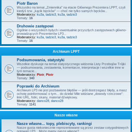
Piotr Baron
Wszystko na temat „Zmiennika” na etacie Głównego Prezentera LPPT, czyli
kiedyś tzw. „kącik bęcków” — choć nie tylko samych bęcków...
Moderatorzy:
ku3a
,
tadzio3
,
ku3a
,
tadzio3
Tematy:
16
Druhowie zastępowi
Ogólnie o wszystkich byłych i ewentualnie przyszłych zastępstwach główno-
prowadzących Prezenterów LP3...
Moderatorzy:
ku3a
,
tadzio3
,
ku3a
,
tadzio3
Tematy:
16
Archiwum LPPT
Podsumowania, statystyki
Wszelkie dyskusje na temat statystycznego widzenia Listy Przebojów Trójki
— podsumowania, zestawienia, komentarze, interpretacje i wszelkie inne w
tym temacie...
Moderatorzy:
Piotr
,
Piotr
Tematy:
340
Poprawki do Archiwum
Archiwum LP3 nie jest pozbawione błędów — jeśli dostrzegasz błędy, a masz
ochotę poinformować o tym... do dzieła! Mile widziane „dowody rzeczowe”:
linki URL, fotki, skany, materiał dźwiękowy.
Moderatorzy:
danco28
,
danco28
Tematy:
1141
Nasze własne
Nasze własne... topy, plebiscyty, rankingi
Nasze gusta niekoniecznie reprezentowane są przez zestaw cotygodniowych
notowań LP3... Może mamy nasze własne?