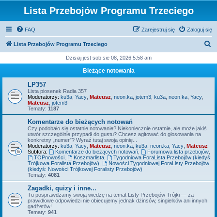
Lista Przebojów Programu Trzeciego
FAQ
Zarejestruj się
Zaloguj się
S
Lista Przebojów Programu Trzeciego
z
Dzisiaj jest sob sie 08, 2026 5:58 am
u
Bieżące notowania
k
LP357
a
Lista piosenek Radia 357
Moderatorzy:
ku3a
,
Yacy
,
Mateusz
,
neon.ka
,
jotem3
,
ku3a
,
neon.ka
,
Yacy
,
j
Mateusz
,
jotem3
Tematy:
1187
Komentarze do bieżących notowań
Czy podobało się ostatnie notowanie? Niekoniecznie ostatnie, ale może jakiś
utwór szczególnie przypadł do gustu? Chcesz agitować do głosowania na
konkretny „numer”? Wyraź tutaj swoją opinię...
Moderatorzy:
ku3a
,
Yacy
,
Mateusz
,
neon.ka
,
ku3a
,
neon.ka
,
Yacy
,
Mateusz
Subfora:
Komentarze do bieżących notowań
,
Forumowa lista przebojów
,
TOPnowości
,
Koszmarlista
,
Tygodniowa ForaLista Przebojów (kiedyś:
Trójkowa Foralista Przebojów)
,
Nowości Tygodniowej ForaListy Przebojów
(kiedyś: Nowości Trójkowej Foralisty Przebojów)
Tematy:
4081
Zagadki, quizy i inne...
Tu posprawdzamy swoją wiedzę na temat Listy Przebojów Trójki — za
prawidłowe odpowiedzi nie obiecujemy jednak dżinsów, singielków ani innych
gadżetów!
Tematy:
941