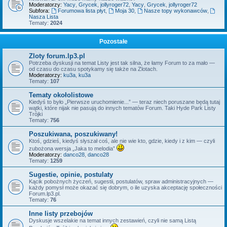
Moderatorzy:
Yacy
,
Grycek
,
jollyroger72
,
Yacy
,
Grycek
,
jollyroger72
Subfora:
Forumowa lista płyt
,
Moja 30
,
Nasze topy wykonawców
,
Nasza Lista
Tematy:
2024
Pozostałe
Zloty forum.lp3.pl
Potrzeba dyskusji na temat Listy jest tak silna, że łamy Forum to za mało —
od czasu do czasu spotykamy się także na Zlotach.
Moderatorzy:
ku3a
,
ku3a
Tematy:
107
Tematy okołolistowe
Kiedyś to było „Pierwsze uruchomienie...” — teraz niech poruszane będą tutaj
wątki, które nijak nie pasują do innych tematów Forum. Taki Hyde Park Listy
Trójki
Tematy:
756
Poszukiwana, poszukiwany!
Ktoś, gdzieś, kiedyś słyszał coś, ale nie wie kto, gdzie, kiedy i z kim — czyli
zubożona wersja „Jaka to melodia”
Moderatorzy:
danco28
,
danco28
Tematy:
1259
Sugestie, opinie, postulaty
Kącik pobożnych życzeń, sugestii, postulatów, spraw administracyjnych —
każdy pomysł może okazać się dobrym, o ile uzyska akceptację społeczności
Forum.lp3.pl.
Tematy:
76
Inne listy przebojów
Dyskusje wszelakie na temat innych zestawień, czyli nie samą Listą