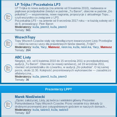
LP Trójka / Poczekalnia LP3
LP Trójka to nowa audycja (na antenie od 9 kwietnia 2010), nadawana w
piątkowe przedpołudnie (kiedyś w paśmie „Tu Baron”, obecnie w paśmie „Do
południa”) — wspomnienia, nowe nagrania, propozycje z aktualnego Topu...
czyli wszystko co związane z LP3.
Poczekalnia LP3 – na antenie od 9 września 2017 roku – w każdą sobotę od 7
do 9, prowadzący: Piotr Baron
Moderatorzy:
ku3a
,
jotem3
,
ku3a
,
jotem3
Tematy:
561
WszechTopy
Topy Wszech Czasów stały się nieodłącznym towarzyszem Listy Przebojów
— miód na serca i uszy dla prawdziwych fanów dawnej „Trójki”!
Moderatorzy:
ku3a
,
Yacy
,
Mateusz
,
neon.ka
,
ku3a
,
neon.ka
,
Yacy
,
Mateusz
Tematy:
264
ABC Listy
Niegdyś, tzn. od 6 kwietnia 2010 do 15 września 2011 w przedpołudniowej
audycji „Tu Baron”. Obecnie (w nowej ramówce), od 19 września 2011,
również od poniedziałku do czwartku, w audycji „Do południa”. O tej samej
porze, około 11:30. Kolejność prezentowanych wykonawców — zasadniczo
alfabetyczna...
Moderatorzy:
ku3a
,
jotem3
,
ku3a
,
jotem3
Tematy:
36
Prezenterzy LPPT
Marek Niedźwiecki
„Ojciec założyciel„ Listy, jej twórca i wieloletni główny Prezenter.
Pomysłodawca Topu Wszech Czasów. Przez ostatnie trzy dekady (z
drobnymi przerwami) jest cotygodniowym gościem w naszych domach...
Moderatorzy:
ku3a
,
tadzio3
,
ku3a
,
tadzio3
Tematy:
117