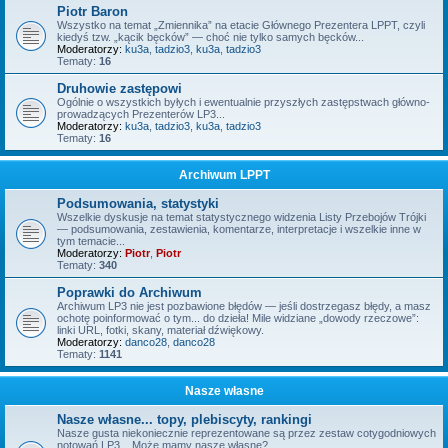
Piotr Baron
Wszystko na temat „Zmiennika” na etacie Głównego Prezentera LPPT, czyli
kiedyś tzw. „kącik bęcków” — choć nie tylko samych bęcków...
Moderatorzy:
ku3a
,
tadzio3
,
ku3a
,
tadzio3
Tematy:
16
Druhowie zastępowi
Ogólnie o wszystkich byłych i ewentualnie przyszłych zastępstwach główno-
prowadzących Prezenterów LP3...
Moderatorzy:
ku3a
,
tadzio3
,
ku3a
,
tadzio3
Tematy:
16
Archiwum LPPT
Podsumowania, statystyki
Wszelkie dyskusje na temat statystycznego widzenia Listy Przebojów Trójki
— podsumowania, zestawienia, komentarze, interpretacje i wszelkie inne w
tym temacie...
Moderatorzy:
Piotr
,
Piotr
Tematy:
340
Poprawki do Archiwum
Archiwum LP3 nie jest pozbawione błędów — jeśli dostrzegasz błędy, a masz
ochotę poinformować o tym... do dzieła! Mile widziane „dowody rzeczowe”:
linki URL, fotki, skany, materiał dźwiękowy.
Moderatorzy:
danco28
,
danco28
Tematy:
1141
Nasze własne
Nasze własne... topy, plebiscyty, rankingi
Nasze gusta niekoniecznie reprezentowane są przez zestaw cotygodniowych
notowań LP3... Może mamy nasze własne?