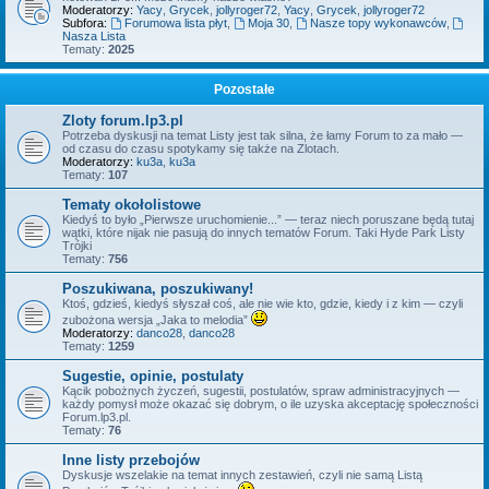
Moderatorzy:
Yacy
,
Grycek
,
jollyroger72
,
Yacy
,
Grycek
,
jollyroger72
Subfora:
Forumowa lista płyt
,
Moja 30
,
Nasze topy wykonawców
,
Nasza Lista
Tematy:
2025
Pozostałe
Zloty forum.lp3.pl
Potrzeba dyskusji na temat Listy jest tak silna, że łamy Forum to za mało —
od czasu do czasu spotykamy się także na Zlotach.
Moderatorzy:
ku3a
,
ku3a
Tematy:
107
Tematy okołolistowe
Kiedyś to było „Pierwsze uruchomienie...” — teraz niech poruszane będą tutaj
wątki, które nijak nie pasują do innych tematów Forum. Taki Hyde Park Listy
Trójki
Tematy:
756
Poszukiwana, poszukiwany!
Ktoś, gdzieś, kiedyś słyszał coś, ale nie wie kto, gdzie, kiedy i z kim — czyli
zubożona wersja „Jaka to melodia”
Moderatorzy:
danco28
,
danco28
Tematy:
1259
Sugestie, opinie, postulaty
Kącik pobożnych życzeń, sugestii, postulatów, spraw administracyjnych —
każdy pomysł może okazać się dobrym, o ile uzyska akceptację społeczności
Forum.lp3.pl.
Tematy:
76
Inne listy przebojów
Dyskusje wszelakie na temat innych zestawień, czyli nie samą Listą