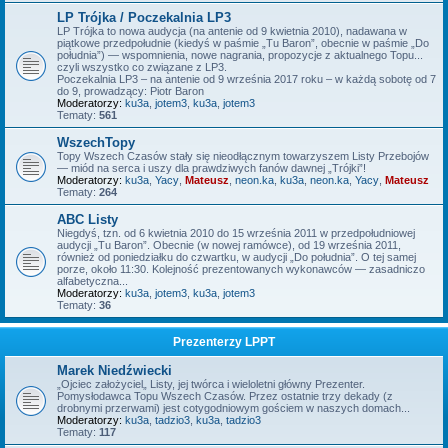
LP Trójka / Poczekalnia LP3
LP Trójka to nowa audycja (na antenie od 9 kwietnia 2010), nadawana w
piątkowe przedpołudnie (kiedyś w paśmie „Tu Baron”, obecnie w paśmie „Do
południa”) — wspomnienia, nowe nagrania, propozycje z aktualnego Topu...
czyli wszystko co związane z LP3.
Poczekalnia LP3 – na antenie od 9 września 2017 roku – w każdą sobotę od 7
do 9, prowadzący: Piotr Baron
Moderatorzy:
ku3a
,
jotem3
,
ku3a
,
jotem3
Tematy:
561
WszechTopy
Topy Wszech Czasów stały się nieodłącznym towarzyszem Listy Przebojów
— miód na serca i uszy dla prawdziwych fanów dawnej „Trójki”!
Moderatorzy:
ku3a
,
Yacy
,
Mateusz
,
neon.ka
,
ku3a
,
neon.ka
,
Yacy
,
Mateusz
Tematy:
264
ABC Listy
Niegdyś, tzn. od 6 kwietnia 2010 do 15 września 2011 w przedpołudniowej
audycji „Tu Baron”. Obecnie (w nowej ramówce), od 19 września 2011,
również od poniedziałku do czwartku, w audycji „Do południa”. O tej samej
porze, około 11:30. Kolejność prezentowanych wykonawców — zasadniczo
alfabetyczna...
Moderatorzy:
ku3a
,
jotem3
,
ku3a
,
jotem3
Tematy:
36
Prezenterzy LPPT
Marek Niedźwiecki
„Ojciec założyciel„ Listy, jej twórca i wieloletni główny Prezenter.
Pomysłodawca Topu Wszech Czasów. Przez ostatnie trzy dekady (z
drobnymi przerwami) jest cotygodniowym gościem w naszych domach...
Moderatorzy:
ku3a
,
tadzio3
,
ku3a
,
tadzio3
Tematy:
117