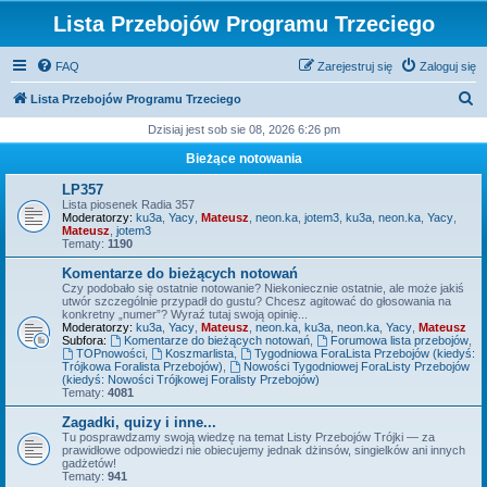
Lista Przebojów Programu Trzeciego
FAQ
Zarejestruj się
Zaloguj się
S
Lista Przebojów Programu Trzeciego
z
Dzisiaj jest sob sie 08, 2026 6:26 pm
u
Bieżące notowania
k
LP357
a
Lista piosenek Radia 357
Moderatorzy:
ku3a
,
Yacy
,
Mateusz
,
neon.ka
,
jotem3
,
ku3a
,
neon.ka
,
Yacy
,
j
Mateusz
,
jotem3
Tematy:
1190
Komentarze do bieżących notowań
Czy podobało się ostatnie notowanie? Niekoniecznie ostatnie, ale może jakiś
utwór szczególnie przypadł do gustu? Chcesz agitować do głosowania na
konkretny „numer”? Wyraź tutaj swoją opinię...
Moderatorzy:
ku3a
,
Yacy
,
Mateusz
,
neon.ka
,
ku3a
,
neon.ka
,
Yacy
,
Mateusz
Subfora:
Komentarze do bieżących notowań
,
Forumowa lista przebojów
,
TOPnowości
,
Koszmarlista
,
Tygodniowa ForaLista Przebojów (kiedyś:
Trójkowa Foralista Przebojów)
,
Nowości Tygodniowej ForaListy Przebojów
(kiedyś: Nowości Trójkowej Foralisty Przebojów)
Tematy:
4081
Zagadki, quizy i inne...
Tu posprawdzamy swoją wiedzę na temat Listy Przebojów Trójki — za
prawidłowe odpowiedzi nie obiecujemy jednak dżinsów, singielków ani innych
gadżetów!
Tematy:
941