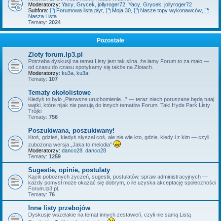
Moderatorzy:
Yacy
,
Grycek
,
jollyroger72
,
Yacy
,
Grycek
,
jollyroger72
Subfora:
Forumowa lista płyt
,
Moja 30
,
Nasze topy wykonawców
,
Nasza Lista
Tematy:
2024
Pozostałe
Zloty forum.lp3.pl
Potrzeba dyskusji na temat Listy jest tak silna, że łamy Forum to za mało —
od czasu do czasu spotykamy się także na Zlotach.
Moderatorzy:
ku3a
,
ku3a
Tematy:
107
Tematy okołolistowe
Kiedyś to było „Pierwsze uruchomienie...” — teraz niech poruszane będą tutaj
wątki, które nijak nie pasują do innych tematów Forum. Taki Hyde Park Listy
Trójki
Tematy:
756
Poszukiwana, poszukiwany!
Ktoś, gdzieś, kiedyś słyszał coś, ale nie wie kto, gdzie, kiedy i z kim — czyli
zubożona wersja „Jaka to melodia”
Moderatorzy:
danco28
,
danco28
Tematy:
1259
Sugestie, opinie, postulaty
Kącik pobożnych życzeń, sugestii, postulatów, spraw administracyjnych —
każdy pomysł może okazać się dobrym, o ile uzyska akceptację społeczności
Forum.lp3.pl.
Tematy:
76
Inne listy przebojów
Dyskusje wszelakie na temat innych zestawień, czyli nie samą Listą