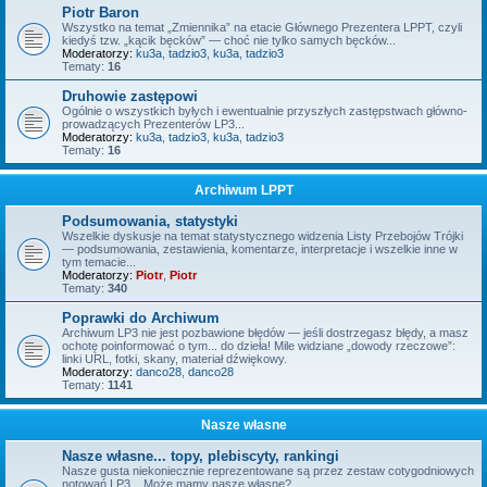
Piotr Baron
Wszystko na temat „Zmiennika” na etacie Głównego Prezentera LPPT, czyli
kiedyś tzw. „kącik bęcków” — choć nie tylko samych bęcków...
Moderatorzy:
ku3a
,
tadzio3
,
ku3a
,
tadzio3
Tematy:
16
Druhowie zastępowi
Ogólnie o wszystkich byłych i ewentualnie przyszłych zastępstwach główno-
prowadzących Prezenterów LP3...
Moderatorzy:
ku3a
,
tadzio3
,
ku3a
,
tadzio3
Tematy:
16
Archiwum LPPT
Podsumowania, statystyki
Wszelkie dyskusje na temat statystycznego widzenia Listy Przebojów Trójki
— podsumowania, zestawienia, komentarze, interpretacje i wszelkie inne w
tym temacie...
Moderatorzy:
Piotr
,
Piotr
Tematy:
340
Poprawki do Archiwum
Archiwum LP3 nie jest pozbawione błędów — jeśli dostrzegasz błędy, a masz
ochotę poinformować o tym... do dzieła! Mile widziane „dowody rzeczowe”:
linki URL, fotki, skany, materiał dźwiękowy.
Moderatorzy:
danco28
,
danco28
Tematy:
1141
Nasze własne
Nasze własne... topy, plebiscyty, rankingi
Nasze gusta niekoniecznie reprezentowane są przez zestaw cotygodniowych
notowań LP3... Może mamy nasze własne?