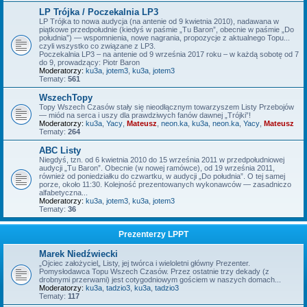
LP Trójka / Poczekalnia LP3
LP Trójka to nowa audycja (na antenie od 9 kwietnia 2010), nadawana w
piątkowe przedpołudnie (kiedyś w paśmie „Tu Baron”, obecnie w paśmie „Do
południa”) — wspomnienia, nowe nagrania, propozycje z aktualnego Topu...
czyli wszystko co związane z LP3.
Poczekalnia LP3 – na antenie od 9 września 2017 roku – w każdą sobotę od 7
do 9, prowadzący: Piotr Baron
Moderatorzy:
ku3a
,
jotem3
,
ku3a
,
jotem3
Tematy:
561
WszechTopy
Topy Wszech Czasów stały się nieodłącznym towarzyszem Listy Przebojów
— miód na serca i uszy dla prawdziwych fanów dawnej „Trójki”!
Moderatorzy:
ku3a
,
Yacy
,
Mateusz
,
neon.ka
,
ku3a
,
neon.ka
,
Yacy
,
Mateusz
Tematy:
264
ABC Listy
Niegdyś, tzn. od 6 kwietnia 2010 do 15 września 2011 w przedpołudniowej
audycji „Tu Baron”. Obecnie (w nowej ramówce), od 19 września 2011,
również od poniedziałku do czwartku, w audycji „Do południa”. O tej samej
porze, około 11:30. Kolejność prezentowanych wykonawców — zasadniczo
alfabetyczna...
Moderatorzy:
ku3a
,
jotem3
,
ku3a
,
jotem3
Tematy:
36
Prezenterzy LPPT
Marek Niedźwiecki
„Ojciec założyciel„ Listy, jej twórca i wieloletni główny Prezenter.
Pomysłodawca Topu Wszech Czasów. Przez ostatnie trzy dekady (z
drobnymi przerwami) jest cotygodniowym gościem w naszych domach...
Moderatorzy:
ku3a
,
tadzio3
,
ku3a
,
tadzio3
Tematy:
117