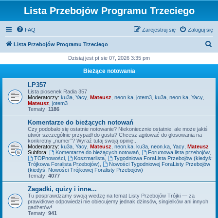
Lista Przebojów Programu Trzeciego
FAQ
Zarejestruj się
Zaloguj się
S
Lista Przebojów Programu Trzeciego
z
Dzisiaj jest pt sie 07, 2026 3:35 pm
u
Bieżące notowania
k
LP357
a
Lista piosenek Radia 357
Moderatorzy:
ku3a
,
Yacy
,
Mateusz
,
neon.ka
,
jotem3
,
ku3a
,
neon.ka
,
Yacy
,
j
Mateusz
,
jotem3
Tematy:
1186
Komentarze do bieżących notowań
Czy podobało się ostatnie notowanie? Niekoniecznie ostatnie, ale może jakiś
utwór szczególnie przypadł do gustu? Chcesz agitować do głosowania na
konkretny „numer”? Wyraź tutaj swoją opinię...
Moderatorzy:
ku3a
,
Yacy
,
Mateusz
,
neon.ka
,
ku3a
,
neon.ka
,
Yacy
,
Mateusz
Subfora:
Komentarze do bieżących notowań
,
Forumowa lista przebojów
,
TOPnowości
,
Koszmarlista
,
Tygodniowa ForaLista Przebojów (kiedyś:
Trójkowa Foralista Przebojów)
,
Nowości Tygodniowej ForaListy Przebojów
(kiedyś: Nowości Trójkowej Foralisty Przebojów)
Tematy:
4077
Zagadki, quizy i inne...
Tu posprawdzamy swoją wiedzę na temat Listy Przebojów Trójki — za
prawidłowe odpowiedzi nie obiecujemy jednak dżinsów, singielków ani innych
gadżetów!
Tematy:
941