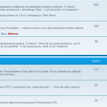
m
T
561
 nadawana w piątkowe przedpołudnie (kiedyś w paśmie „Tu Baron”,
nia, propozycje z aktualnego Topu... czyli wszystko co związane z
a
e
każdą sobotę od 7 do 9, prowadzący: Piotr Baron
t
m
y
a
T
264
isty Przebojów — miód na serca i uszy dla prawdziwych fanów dawnej
t
e
,
Yacy
,
Mateusz
y
m
T
36
edpołudniowej audycji „Tu Baron”. Obecnie (w nowej ramówce), od 19
a
i „Do południa”. O tej samej porze, około 11:30. Kolejność
e
.
t
m
y
a
TEMATY
t
T
117
rezenter. Pomysłodawca Topu Wszech Czasów. Przez ostatnie trzy dekady
y
zych domach...
e
m
T
16
ra LPPT, czyli kiedyś tzw. „kącik bęcków” — choć nie tylko samych
a
e
t
m
T
y
16
tępstwach główno-prowadzących Prezenterów LP3...
a
e