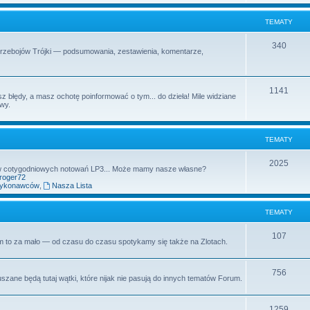
t
m
TEMATY
y
a
T
340
Przebojów Trójki — podsumowania, zestawienia, komentarze,
t
e
y
m
T
1141
z błędy, a masz ochotę poinformować o tym... do dzieła! Mile widziane
a
owy.
e
t
m
y
TEMATY
a
t
T
2025
aw cotygodniowych notowań LP3... Może mamy nasze własne?
yroger72
y
e
wykonawców
,
Nasza Lista
m
TEMATY
a
t
T
107
rum to za mało — od czasu do czasu spotykamy się także na Zlotach.
y
e
m
T
756
uszane będą tutaj wątki, które nijak nie pasują do innych tematów Forum.
a
e
t
m
T
1259