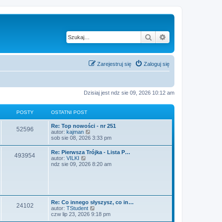
Szukaj
Wyszukiwanie z
Zarejestruj się
Zaloguj się
Dzisiaj jest ndz sie 09, 2026 10:12 am
POSTY
OSTATNI POST
O
Re: Top nowości - nr 251
P
52596
s
W
autor:
kajman
t
y
sob sie 08, 2026 3:33 pm
o
a
ś
t
w
O
Re: Pierwsza Trójka - Lista P…
s
P
493954
n
i
s
W
autor:
VILKI
i
e
t
y
ndz sie 09, 2026 8:20 am
t
p
t
o
a
ś
o
l
t
w
s
n
y
s
n
i
t
a
i
e
j
t
p
t
n
o
l
O
Re: Co innego słyszysz, co in…
o
P
24102
s
n
y
s
W
autor:
TStudent
w
t
a
t
y
czw lip 23, 2026 9:18 pm
s
j
o
a
ś
z