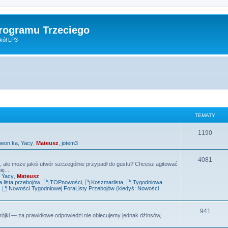
Programu Trzeciego
kół LP3
TEMATY
T
1190
neon.ka
,
Yacy
,
Mateusz
,
jotem3
e
m
T
4081
e, ale może jakiś utwór szczególnie przypadł do gustu? Chcesz agitować
ę...
a
e
,
Yacy
,
Mateusz
lista przebojów
,
TOPnowości
,
Koszmarlista
,
Tygodniowa
t
m
,
Nowości Tygodniowej ForaListy Przebojów (kiedyś: Nowości
y
a
T
941
t
ójki — za prawidłowe odpowiedzi nie obiecujemy jednak dżinsów,
e
y