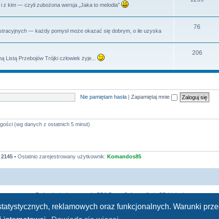
dy i z kim — czyli zubożona wersja „Jaka to melodia”
y
a
e
t
m
T
76
istracyjnych — każdy pomysł może okazać się dobrym, o ile uzyska
y
a
e
t
m
T
206
ą Listą Przebojów Trójki człowiek żyje...
y
a
e
t
m
y
a
Nie pamiętam hasła
|
Zapamiętaj mnie
t
y
gości (wg danych z ostatnich 5 minut)
:
2145
• Ostatnio zarejestrowany użytkownik:
Komandos85
Technologię dostarcza
phpBB
® Forum Software © phpBB Limited
Polski pakiet językowy dostarcza
phpBB.pl
h statystycznych, reklamowych oraz funkcjonalnych. Warunki pr
Zasady ochrony danych osobowych
|
Regulamin