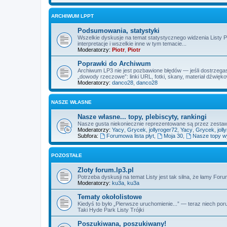
ARCHIWUM LPPT
Podsumowania, statystyki
Wszelkie dyskusje na temat statystycznego widzenia Listy 
interpretacje i wszelkie inne w tym temacie...
Moderatorzy:
Piotr
,
Piotr
Poprawki do Archiwum
Archiwum LP3 nie jest pozbawione błędów — jeśli dostrzegas
„dowody rzeczowe”: linki URL, fotki, skany, materiał dźwięk
Moderatorzy:
danco28
,
danco28
NASZE WŁASNE
Nasze własne... topy, plebiscyty, rankingi
Nasze gusta niekoniecznie reprezentowane są przez zest
Moderatorzy:
Yacy
,
Grycek
,
jollyroger72
,
Yacy
,
Grycek
,
joll
Subfora:
Forumowa lista płyt
,
Moja 30
,
Nasze topy 
POZOSTAŁE
Zloty forum.lp3.pl
Potrzeba dyskusji na temat Listy jest tak silna, że łamy Fo
Moderatorzy:
ku3a
,
ku3a
Tematy okołolistowe
Kiedyś to było „Pierwsze uruchomienie...” — teraz niech por
Taki Hyde Park Listy Trójki
Poszukiwana, poszukiwany!