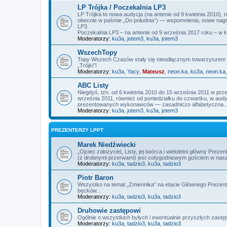
LP Trójka / Poczekalnia LP3
LP Trójka to nowa audycja (na antenie od 9 kwietnia 2010),
obecnie w paśmie „Do południa”) — wspomnienia, nowe nagra
LP3.
Poczekalnia LP3 – na antenie od 9 września 2017 roku – w 
Moderatorzy:
ku3a
,
jotem3
,
ku3a
,
jotem3
WszechTopy
Topy Wszech Czasów stały się nieodłącznym towarzyszem L
„Trójki”!
Moderatorzy:
ku3a
,
Yacy
,
Mateusz
,
neon.ka
,
ku3a
,
neon.ka
ABC Listy
Niegdyś, tzn. od 6 kwietnia 2010 do 15 września 2011 w prz
września 2011, również od poniedziałku do czwartku, w audycj
prezentowanych wykonawców — zasadniczo alfabetyczna..
Moderatorzy:
ku3a
,
jotem3
,
ku3a
,
jotem3
PREZENTERZY LPPT
Marek Niedźwiecki
„Ojciec założyciel„ Listy, jej twórca i wieloletni główny P
(z drobnymi przerwami) jest cotygodniowym gościem w nas
Moderatorzy:
ku3a
,
tadzio3
,
ku3a
,
tadzio3
Piotr Baron
Wszystko na temat „Zmiennika” na etacie Głównego Prezente
bęcków...
Moderatorzy:
ku3a
,
tadzio3
,
ku3a
,
tadzio3
Druhowie zastępowi
Ogólnie o wszystkich byłych i ewentualnie przyszłych zas
Moderatorzy:
ku3a
,
tadzio3
,
ku3a
,
tadzio3