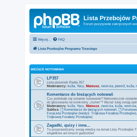
Lista Przebojów 
Forum pozytywnie zakręconych wo
Więcej…
FAQ
Lista Przebojów Programu Trzeciego
BIEŻĄCE NOTOWANIA
LP357
Lista piosenek Radia 357
Moderatorzy:
ku3a
,
Yacy
,
Mateusz
,
neon.ka
,
jotem3
,
ku3a
,
Komentarze do bieżących notowań
Czy podobało się ostatnie notowanie? Niekoniecznie ostatni
do głosowania na konkretny „numer”? Wyraź tutaj swoją opini
Moderatorzy:
ku3a
,
Yacy
,
Mateusz
,
neon.ka
,
ku3a
,
neon.ka
Subfora:
Komentarze do bieżących notowań
,
Forumowa 
ForaLista Przebojów (kiedyś: Trójkowa Foralista Przebojów)
Trójkowej Foralisty Przebojów)
Zagadki, quizy i inne...
Tu posprawdzamy swoją wiedzę na temat Listy Przebojów Tr
singielków ani innych gadżetów!