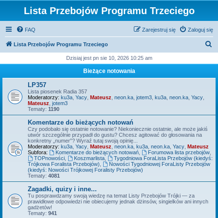
Lista Przebojów Programu Trzeciego
FAQ
Zarejestruj się
Zaloguj się
S
Lista Przebojów Programu Trzeciego
z
Dzisiaj jest pn sie 10, 2026 10:25 am
u
Bieżące notowania
k
LP357
a
Lista piosenek Radia 357
Moderatorzy:
ku3a
,
Yacy
,
Mateusz
,
neon.ka
,
jotem3
,
ku3a
,
neon.ka
,
Yacy
,
j
Mateusz
,
jotem3
Tematy:
1190
Komentarze do bieżących notowań
Czy podobało się ostatnie notowanie? Niekoniecznie ostatnie, ale może jakiś
utwór szczególnie przypadł do gustu? Chcesz agitować do głosowania na
konkretny „numer”? Wyraź tutaj swoją opinię...
Moderatorzy:
ku3a
,
Yacy
,
Mateusz
,
neon.ka
,
ku3a
,
neon.ka
,
Yacy
,
Mateusz
Subfora:
Komentarze do bieżących notowań
,
Forumowa lista przebojów
,
TOPnowości
,
Koszmarlista
,
Tygodniowa ForaLista Przebojów (kiedyś:
Trójkowa Foralista Przebojów)
,
Nowości Tygodniowej ForaListy Przebojów
(kiedyś: Nowości Trójkowej Foralisty Przebojów)
Tematy:
4081
Zagadki, quizy i inne...
Tu posprawdzamy swoją wiedzę na temat Listy Przebojów Trójki — za
prawidłowe odpowiedzi nie obiecujemy jednak dżinsów, singielków ani innych
gadżetów!
Tematy:
941