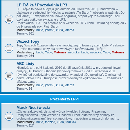
LP Trójka / Poczekalnia LP3
LP Trójka to nowa audycja (na antenie od 9 kwietnia 2010), nadawana w
piątkowe przedpołudnie (kiedyś w paśmie „Tu Baron”, obecnie w paśmie „Do
południa”) — wspomnienia, nowe nagrania, propozycje z aktualnego Topu...
czyli wszystko co związane z LP3.
Poczekalnia LP3 – na antenie od 9 września 2017 roku – w każdą sobotę od 7
do 9, prowadzący: Piotr Baron
Moderatorzy:
ku3a
,
jotem3
,
ku3a
,
jotem3
Tematy:
561
WszechTopy
Topy Wszech Czasów stały się nieodłącznym towarzyszem Listy Przebojów
— miód na serca i uszy dla prawdziwych fanów dawnej „Trójki”!
Moderatorzy:
ku3a
,
Yacy
,
Mateusz
,
neon.ka
,
ku3a
,
neon.ka
,
Yacy
,
Mateusz
Tematy:
264
ABC Listy
Niegdyś, tzn. od 6 kwietnia 2010 do 15 września 2011 w przedpołudniowej
audycji „Tu Baron”. Obecnie (w nowej ramówce), od 19 września 2011,
również od poniedziałku do czwartku, w audycji „Do południa”. O tej samej
porze, około 11:30. Kolejność prezentowanych wykonawców — zasadniczo
alfabetyczna...
Moderatorzy:
ku3a
,
jotem3
,
ku3a
,
jotem3
Tematy:
36
Prezenterzy LPPT
Marek Niedźwiecki
„Ojciec założyciel„ Listy, jej twórca i wieloletni główny Prezenter.
Pomysłodawca Topu Wszech Czasów. Przez ostatnie trzy dekady (z
drobnymi przerwami) jest cotygodniowym gościem w naszych domach...
Moderatorzy:
ku3a
,
tadzio3
,
ku3a
,
tadzio3
Tematy:
117