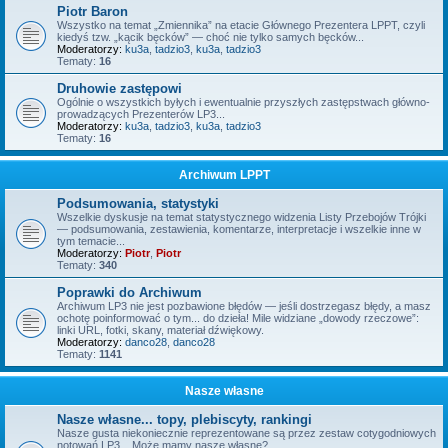
Piotr Baron
Wszystko na temat „Zmiennika” na etacie Głównego Prezentera LPPT, czyli
kiedyś tzw. „kącik bęcków” — choć nie tylko samych bęcków...
Moderatorzy:
ku3a
,
tadzio3
,
ku3a
,
tadzio3
Tematy:
16
Druhowie zastępowi
Ogólnie o wszystkich byłych i ewentualnie przyszłych zastępstwach główno-
prowadzących Prezenterów LP3...
Moderatorzy:
ku3a
,
tadzio3
,
ku3a
,
tadzio3
Tematy:
16
Archiwum LPPT
Podsumowania, statystyki
Wszelkie dyskusje na temat statystycznego widzenia Listy Przebojów Trójki
— podsumowania, zestawienia, komentarze, interpretacje i wszelkie inne w
tym temacie...
Moderatorzy:
Piotr
,
Piotr
Tematy:
340
Poprawki do Archiwum
Archiwum LP3 nie jest pozbawione błędów — jeśli dostrzegasz błędy, a masz
ochotę poinformować o tym... do dzieła! Mile widziane „dowody rzeczowe”:
linki URL, fotki, skany, materiał dźwiękowy.
Moderatorzy:
danco28
,
danco28
Tematy:
1141
Nasze własne
Nasze własne... topy, plebiscyty, rankingi
Nasze gusta niekoniecznie reprezentowane są przez zestaw cotygodniowych
notowań LP3... Może mamy nasze własne?