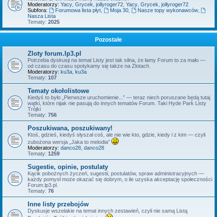
Moderatorzy:
Yacy
,
Grycek
,
jollyroger72
,
Yacy
,
Grycek
,
jollyroger72
Subfora:
Forumowa lista płyt
,
Moja 30
,
Nasze topy wykonawców
,
Nasza Lista
Tematy:
2025
Pozostałe
Zloty forum.lp3.pl
Potrzeba dyskusji na temat Listy jest tak silna, że łamy Forum to za mało —
od czasu do czasu spotykamy się także na Zlotach.
Moderatorzy:
ku3a
,
ku3a
Tematy:
107
Tematy okołolistowe
Kiedyś to było „Pierwsze uruchomienie...” — teraz niech poruszane będą tutaj
wątki, które nijak nie pasują do innych tematów Forum. Taki Hyde Park Listy
Trójki
Tematy:
756
Poszukiwana, poszukiwany!
Ktoś, gdzieś, kiedyś słyszał coś, ale nie wie kto, gdzie, kiedy i z kim — czyli
zubożona wersja „Jaka to melodia”
Moderatorzy:
danco28
,
danco28
Tematy:
1259
Sugestie, opinie, postulaty
Kącik pobożnych życzeń, sugestii, postulatów, spraw administracyjnych —
każdy pomysł może okazać się dobrym, o ile uzyska akceptację społeczności
Forum.lp3.pl.
Tematy:
76
Inne listy przebojów
Dyskusje wszelakie na temat innych zestawień, czyli nie samą Listą