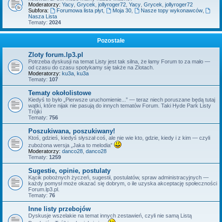
Moderatorzy:
Yacy
,
Grycek
,
jollyroger72
,
Yacy
,
Grycek
,
jollyroger72
Subfora:
Forumowa lista płyt
,
Moja 30
,
Nasze topy wykonawców
,
Nasza Lista
Tematy:
2024
Pozostałe
Zloty forum.lp3.pl
Potrzeba dyskusji na temat Listy jest tak silna, że łamy Forum to za mało —
od czasu do czasu spotykamy się także na Zlotach.
Moderatorzy:
ku3a
,
ku3a
Tematy:
107
Tematy okołolistowe
Kiedyś to było „Pierwsze uruchomienie...” — teraz niech poruszane będą tutaj
wątki, które nijak nie pasują do innych tematów Forum. Taki Hyde Park Listy
Trójki
Tematy:
756
Poszukiwana, poszukiwany!
Ktoś, gdzieś, kiedyś słyszał coś, ale nie wie kto, gdzie, kiedy i z kim — czyli
zubożona wersja „Jaka to melodia”
Moderatorzy:
danco28
,
danco28
Tematy:
1259
Sugestie, opinie, postulaty
Kącik pobożnych życzeń, sugestii, postulatów, spraw administracyjnych —
każdy pomysł może okazać się dobrym, o ile uzyska akceptację społeczności
Forum.lp3.pl.
Tematy:
76
Inne listy przebojów
Dyskusje wszelakie na temat innych zestawień, czyli nie samą Listą