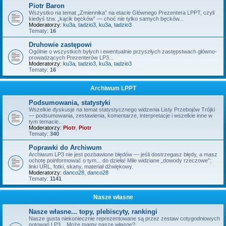
Piotr Baron
Wszystko na temat „Zmiennika” na etacie Głównego Prezentera LPPT, czyli
kiedyś tzw. „kącik bęcków” — choć nie tylko samych bęcków...
Moderatorzy:
ku3a
,
tadzio3
,
ku3a
,
tadzio3
Tematy:
16
Druhowie zastępowi
Ogólnie o wszystkich byłych i ewentualnie przyszłych zastępstwach główno-
prowadzących Prezenterów LP3...
Moderatorzy:
ku3a
,
tadzio3
,
ku3a
,
tadzio3
Tematy:
16
Archiwum LPPT
Podsumowania, statystyki
Wszelkie dyskusje na temat statystycznego widzenia Listy Przebojów Trójki
— podsumowania, zestawienia, komentarze, interpretacje i wszelkie inne w
tym temacie...
Moderatorzy:
Piotr
,
Piotr
Tematy:
340
Poprawki do Archiwum
Archiwum LP3 nie jest pozbawione błędów — jeśli dostrzegasz błędy, a masz
ochotę poinformować o tym... do dzieła! Mile widziane „dowody rzeczowe”:
linki URL, fotki, skany, materiał dźwiękowy.
Moderatorzy:
danco28
,
danco28
Tematy:
1141
Nasze własne
Nasze własne... topy, plebiscyty, rankingi
Nasze gusta niekoniecznie reprezentowane są przez zestaw cotygodniowych
notowań LP3... Może mamy nasze własne?