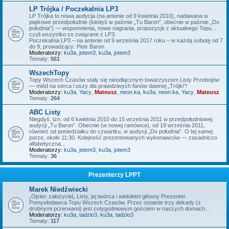
LP Trójka / Poczekalnia LP3
LP Trójka to nowa audycja (na antenie od 9 kwietnia 2010), nadawana w
piątkowe przedpołudnie (kiedyś w paśmie „Tu Baron”, obecnie w paśmie „Do
południa”) — wspomnienia, nowe nagrania, propozycje z aktualnego Topu...
czyli wszystko co związane z LP3.
Poczekalnia LP3 – na antenie od 9 września 2017 roku – w każdą sobotę od 7
do 9, prowadzący: Piotr Baron
Moderatorzy:
ku3a
,
jotem3
,
ku3a
,
jotem3
Tematy:
561
WszechTopy
Topy Wszech Czasów stały się nieodłącznym towarzyszem Listy Przebojów
— miód na serca i uszy dla prawdziwych fanów dawnej „Trójki”!
Moderatorzy:
ku3a
,
Yacy
,
Mateusz
,
neon.ka
,
ku3a
,
neon.ka
,
Yacy
,
Mateusz
Tematy:
264
ABC Listy
Niegdyś, tzn. od 6 kwietnia 2010 do 15 września 2011 w przedpołudniowej
audycji „Tu Baron”. Obecnie (w nowej ramówce), od 19 września 2011,
również od poniedziałku do czwartku, w audycji „Do południa”. O tej samej
porze, około 11:30. Kolejność prezentowanych wykonawców — zasadniczo
alfabetyczna...
Moderatorzy:
ku3a
,
jotem3
,
ku3a
,
jotem3
Tematy:
36
Prezenterzy LPPT
Marek Niedźwiecki
„Ojciec założyciel„ Listy, jej twórca i wieloletni główny Prezenter.
Pomysłodawca Topu Wszech Czasów. Przez ostatnie trzy dekady (z
drobnymi przerwami) jest cotygodniowym gościem w naszych domach...
Moderatorzy:
ku3a
,
tadzio3
,
ku3a
,
tadzio3
Tematy:
117