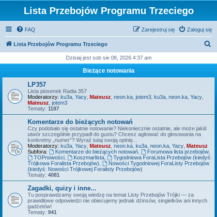
Lista Przebojów Programu Trzeciego
FAQ
Zarejestruj się
Zaloguj się
S
Lista Przebojów Programu Trzeciego
z
Dzisiaj jest sob sie 08, 2026 4:37 am
u
Bieżące notowania
k
LP357
a
Lista piosenek Radia 357
Moderatorzy:
ku3a
,
Yacy
,
Mateusz
,
neon.ka
,
jotem3
,
ku3a
,
neon.ka
,
Yacy
,
j
Mateusz
,
jotem3
Tematy:
1187
Komentarze do bieżących notowań
Czy podobało się ostatnie notowanie? Niekoniecznie ostatnie, ale może jakiś
utwór szczególnie przypadł do gustu? Chcesz agitować do głosowania na
konkretny „numer”? Wyraź tutaj swoją opinię...
Moderatorzy:
ku3a
,
Yacy
,
Mateusz
,
neon.ka
,
ku3a
,
neon.ka
,
Yacy
,
Mateusz
Subfora:
Komentarze do bieżących notowań
,
Forumowa lista przebojów
,
TOPnowości
,
Koszmarlista
,
Tygodniowa ForaLista Przebojów (kiedyś:
Trójkowa Foralista Przebojów)
,
Nowości Tygodniowej ForaListy Przebojów
(kiedyś: Nowości Trójkowej Foralisty Przebojów)
Tematy:
4081
Zagadki, quizy i inne...
Tu posprawdzamy swoją wiedzę na temat Listy Przebojów Trójki — za
prawidłowe odpowiedzi nie obiecujemy jednak dżinsów, singielków ani innych
gadżetów!
Tematy:
941