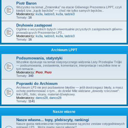
Piotr Baron
Wszystko na temat „Zmiennika” na etacie Głównego Prezentera LPPT, czyli
kiedyś tzw. „kącik bęcków” — choć nie tylko samych bęcków...
Moderatorzy:
ku3a
,
tadzio3
,
ku3a
,
tadzio3
Tematy:
16
Druhowie zastępowi
Ogólnie o wszystkich byłych i ewentualnie przyszłych zastępstwach główno-
prowadzących Prezenterów LP3...
Moderatorzy:
ku3a
,
tadzio3
,
ku3a
,
tadzio3
Tematy:
16
Archiwum LPPT
Podsumowania, statystyki
Wszelkie dyskusje na temat statystycznego widzenia Listy Przebojów Trójki
— podsumowania, zestawienia, komentarze, interpretacje i wszelkie inne w
tym temacie...
Moderatorzy:
Piotr
,
Piotr
Tematy:
340
Poprawki do Archiwum
Archiwum LP3 nie jest pozbawione błędów — jeśli dostrzegasz błędy, a masz
ochotę poinformować o tym... do dzieła! Mile widziane „dowody rzeczowe”:
linki URL, fotki, skany, materiał dźwiękowy.
Moderatorzy:
danco28
,
danco28
Tematy:
1141
Nasze własne
Nasze własne... topy, plebiscyty, rankingi
Nasze gusta niekoniecznie reprezentowane są przez zestaw cotygodniowych
notowań LP3... Może mamy nasze własne?