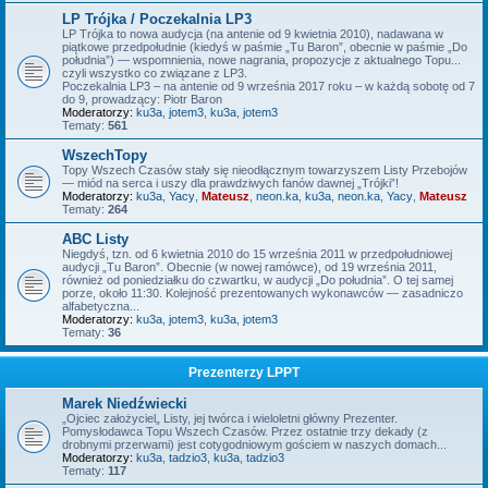
LP Trójka / Poczekalnia LP3
LP Trójka to nowa audycja (na antenie od 9 kwietnia 2010), nadawana w
piątkowe przedpołudnie (kiedyś w paśmie „Tu Baron”, obecnie w paśmie „Do
południa”) — wspomnienia, nowe nagrania, propozycje z aktualnego Topu...
czyli wszystko co związane z LP3.
Poczekalnia LP3 – na antenie od 9 września 2017 roku – w każdą sobotę od 7
do 9, prowadzący: Piotr Baron
Moderatorzy:
ku3a
,
jotem3
,
ku3a
,
jotem3
Tematy:
561
WszechTopy
Topy Wszech Czasów stały się nieodłącznym towarzyszem Listy Przebojów
— miód na serca i uszy dla prawdziwych fanów dawnej „Trójki”!
Moderatorzy:
ku3a
,
Yacy
,
Mateusz
,
neon.ka
,
ku3a
,
neon.ka
,
Yacy
,
Mateusz
Tematy:
264
ABC Listy
Niegdyś, tzn. od 6 kwietnia 2010 do 15 września 2011 w przedpołudniowej
audycji „Tu Baron”. Obecnie (w nowej ramówce), od 19 września 2011,
również od poniedziałku do czwartku, w audycji „Do południa”. O tej samej
porze, około 11:30. Kolejność prezentowanych wykonawców — zasadniczo
alfabetyczna...
Moderatorzy:
ku3a
,
jotem3
,
ku3a
,
jotem3
Tematy:
36
Prezenterzy LPPT
Marek Niedźwiecki
„Ojciec założyciel„ Listy, jej twórca i wieloletni główny Prezenter.
Pomysłodawca Topu Wszech Czasów. Przez ostatnie trzy dekady (z
drobnymi przerwami) jest cotygodniowym gościem w naszych domach...
Moderatorzy:
ku3a
,
tadzio3
,
ku3a
,
tadzio3
Tematy:
117