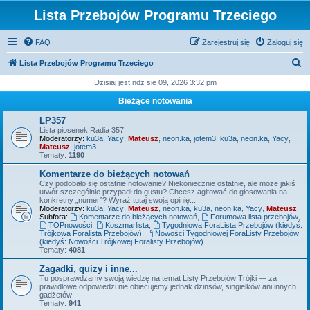
Lista Przebojów Programu Trzeciego
FAQ
Zarejestruj się
Zaloguj się
S
Lista Przebojów Programu Trzeciego
z
Dzisiaj jest ndz sie 09, 2026 3:32 pm
u
Bieżące notowania
k
LP357
a
Lista piosenek Radia 357
Moderatorzy:
ku3a
,
Yacy
,
Mateusz
,
neon.ka
,
jotem3
,
ku3a
,
neon.ka
,
Yacy
,
j
Mateusz
,
jotem3
Tematy:
1190
Komentarze do bieżących notowań
Czy podobało się ostatnie notowanie? Niekoniecznie ostatnie, ale może jakiś
utwór szczególnie przypadł do gustu? Chcesz agitować do głosowania na
konkretny „numer”? Wyraź tutaj swoją opinię...
Moderatorzy:
ku3a
,
Yacy
,
Mateusz
,
neon.ka
,
ku3a
,
neon.ka
,
Yacy
,
Mateusz
Subfora:
Komentarze do bieżących notowań
,
Forumowa lista przebojów
,
TOPnowości
,
Koszmarlista
,
Tygodniowa ForaLista Przebojów (kiedyś:
Trójkowa Foralista Przebojów)
,
Nowości Tygodniowej ForaListy Przebojów
(kiedyś: Nowości Trójkowej Foralisty Przebojów)
Tematy:
4081
Zagadki, quizy i inne...
Tu posprawdzamy swoją wiedzę na temat Listy Przebojów Trójki — za
prawidłowe odpowiedzi nie obiecujemy jednak dżinsów, singielków ani innych
gadżetów!
Tematy:
941