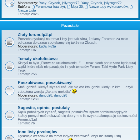
Moderatorzy:
Yacy
,
Grycek
,
jollyroger72
,
Yacy
,
Grycek
,
jollyroger72
Subfora:
Forumowa lista płyt
,
Moja 30
,
Nasze topy wykonawców
,
Nasza Lista
Tematy:
2025
Pozostałe
Zloty forum.lp3.pl
Potrzeba dyskusji na temat Listy jest tak silna, że łamy Forum to za mało —
od czasu do czasu spotykamy się także na Zlotach.
Moderatorzy:
ku3a
,
ku3a
Tematy:
107
Tematy okołolistowe
Kiedyś to było „Pierwsze uruchomienie...” — teraz niech poruszane będą tutaj
wątki, które nijak nie pasują do innych tematów Forum. Taki Hyde Park Listy
Trójki
Tematy:
756
Poszukiwana, poszukiwany!
Ktoś, gdzieś, kiedyś słyszał coś, ale nie wie kto, gdzie, kiedy i z kim — czyli
zubożona wersja „Jaka to melodia”
Moderatorzy:
danco28
,
danco28
Tematy:
1259
Sugestie, opinie, postulaty
Kącik pobożnych życzeń, sugestii, postulatów, spraw administracyjnych —
każdy pomysł może okazać się dobrym, o ile uzyska akceptację społeczności
Forum.lp3.pl.
Tematy:
76
Inne listy przebojów
Dyskusje wszelakie na temat innych zestawień, czyli nie samą Listą