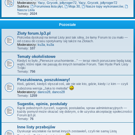
Moderatorzy:
Yacy
,
Grycek
,
jollyroger72
,
Yacy
,
Grycek
,
jollyroger72
Subfora:
Forumowa lista płyt
,
Moja 30
,
Nasze topy wykonawców
,
Nasza Lista
Tematy:
2024
Pozostałe
Zloty forum.lp3.pl
Potrzeba dyskusji na temat Listy jest tak silna, że łamy Forum to za mało —
od czasu do czasu spotykamy się także na Zlotach.
Moderatorzy:
ku3a
,
ku3a
Tematy:
107
Tematy okołolistowe
Kiedyś to było „Pierwsze uruchomienie...” — teraz niech poruszane będą tutaj
wątki, które nijak nie pasują do innych tematów Forum. Taki Hyde Park Listy
Trójki
Tematy:
756
Poszukiwana, poszukiwany!
Ktoś, gdzieś, kiedyś słyszał coś, ale nie wie kto, gdzie, kiedy i z kim — czyli
zubożona wersja „Jaka to melodia”
Moderatorzy:
danco28
,
danco28
Tematy:
1259
Sugestie, opinie, postulaty
Kącik pobożnych życzeń, sugestii, postulatów, spraw administracyjnych —
każdy pomysł może okazać się dobrym, o ile uzyska akceptację społeczności
Forum.lp3.pl.
Tematy:
76
Inne listy przebojów
Dyskusje wszelakie na temat innych zestawień, czyli nie samą Listą