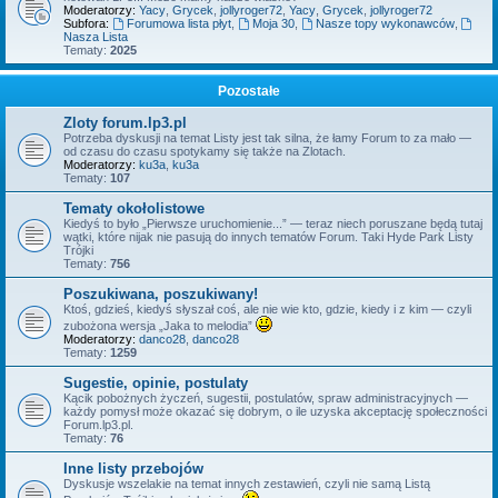
Moderatorzy:
Yacy
,
Grycek
,
jollyroger72
,
Yacy
,
Grycek
,
jollyroger72
Subfora:
Forumowa lista płyt
,
Moja 30
,
Nasze topy wykonawców
,
Nasza Lista
Tematy:
2025
Pozostałe
Zloty forum.lp3.pl
Potrzeba dyskusji na temat Listy jest tak silna, że łamy Forum to za mało —
od czasu do czasu spotykamy się także na Zlotach.
Moderatorzy:
ku3a
,
ku3a
Tematy:
107
Tematy okołolistowe
Kiedyś to było „Pierwsze uruchomienie...” — teraz niech poruszane będą tutaj
wątki, które nijak nie pasują do innych tematów Forum. Taki Hyde Park Listy
Trójki
Tematy:
756
Poszukiwana, poszukiwany!
Ktoś, gdzieś, kiedyś słyszał coś, ale nie wie kto, gdzie, kiedy i z kim — czyli
zubożona wersja „Jaka to melodia”
Moderatorzy:
danco28
,
danco28
Tematy:
1259
Sugestie, opinie, postulaty
Kącik pobożnych życzeń, sugestii, postulatów, spraw administracyjnych —
każdy pomysł może okazać się dobrym, o ile uzyska akceptację społeczności
Forum.lp3.pl.
Tematy:
76
Inne listy przebojów
Dyskusje wszelakie na temat innych zestawień, czyli nie samą Listą