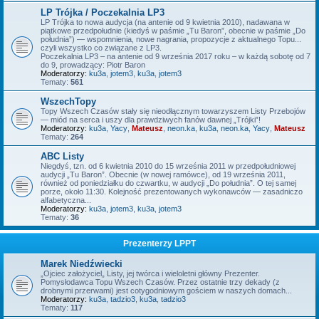
LP Trójka / Poczekalnia LP3
LP Trójka to nowa audycja (na antenie od 9 kwietnia 2010), nadawana w
piątkowe przedpołudnie (kiedyś w paśmie „Tu Baron”, obecnie w paśmie „Do
południa”) — wspomnienia, nowe nagrania, propozycje z aktualnego Topu...
czyli wszystko co związane z LP3.
Poczekalnia LP3 – na antenie od 9 września 2017 roku – w każdą sobotę od 7
do 9, prowadzący: Piotr Baron
Moderatorzy:
ku3a
,
jotem3
,
ku3a
,
jotem3
Tematy:
561
WszechTopy
Topy Wszech Czasów stały się nieodłącznym towarzyszem Listy Przebojów
— miód na serca i uszy dla prawdziwych fanów dawnej „Trójki”!
Moderatorzy:
ku3a
,
Yacy
,
Mateusz
,
neon.ka
,
ku3a
,
neon.ka
,
Yacy
,
Mateusz
Tematy:
264
ABC Listy
Niegdyś, tzn. od 6 kwietnia 2010 do 15 września 2011 w przedpołudniowej
audycji „Tu Baron”. Obecnie (w nowej ramówce), od 19 września 2011,
również od poniedziałku do czwartku, w audycji „Do południa”. O tej samej
porze, około 11:30. Kolejność prezentowanych wykonawców — zasadniczo
alfabetyczna...
Moderatorzy:
ku3a
,
jotem3
,
ku3a
,
jotem3
Tematy:
36
Prezenterzy LPPT
Marek Niedźwiecki
„Ojciec założyciel„ Listy, jej twórca i wieloletni główny Prezenter.
Pomysłodawca Topu Wszech Czasów. Przez ostatnie trzy dekady (z
drobnymi przerwami) jest cotygodniowym gościem w naszych domach...
Moderatorzy:
ku3a
,
tadzio3
,
ku3a
,
tadzio3
Tematy:
117