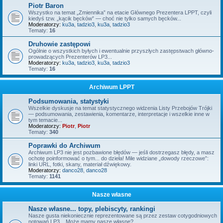
Piotr Baron
Wszystko na temat „Zmiennika” na etacie Głównego Prezentera LPPT, czyli
kiedyś tzw. „kącik bęcków” — choć nie tylko samych bęcków...
Moderatorzy:
ku3a
,
tadzio3
,
ku3a
,
tadzio3
Tematy:
16
Druhowie zastępowi
Ogólnie o wszystkich byłych i ewentualnie przyszłych zastępstwach główno-
prowadzących Prezenterów LP3...
Moderatorzy:
ku3a
,
tadzio3
,
ku3a
,
tadzio3
Tematy:
16
Archiwum LPPT
Podsumowania, statystyki
Wszelkie dyskusje na temat statystycznego widzenia Listy Przebojów Trójki
— podsumowania, zestawienia, komentarze, interpretacje i wszelkie inne w
tym temacie...
Moderatorzy:
Piotr
,
Piotr
Tematy:
340
Poprawki do Archiwum
Archiwum LP3 nie jest pozbawione błędów — jeśli dostrzegasz błędy, a masz
ochotę poinformować o tym... do dzieła! Mile widziane „dowody rzeczowe”:
linki URL, fotki, skany, materiał dźwiękowy.
Moderatorzy:
danco28
,
danco28
Tematy:
1141
Nasze własne
Nasze własne... topy, plebiscyty, rankingi
Nasze gusta niekoniecznie reprezentowane są przez zestaw cotygodniowych
notowań LP3... Może mamy nasze własne?