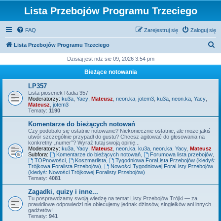
Lista Przebojów Programu Trzeciego
FAQ
Zarejestruj się
Zaloguj się
S
Lista Przebojów Programu Trzeciego
z
Dzisiaj jest ndz sie 09, 2026 3:54 pm
u
Bieżące notowania
k
LP357
a
Lista piosenek Radia 357
Moderatorzy:
ku3a
,
Yacy
,
Mateusz
,
neon.ka
,
jotem3
,
ku3a
,
neon.ka
,
Yacy
,
j
Mateusz
,
jotem3
Tematy:
1190
Komentarze do bieżących notowań
Czy podobało się ostatnie notowanie? Niekoniecznie ostatnie, ale może jakiś
utwór szczególnie przypadł do gustu? Chcesz agitować do głosowania na
konkretny „numer”? Wyraź tutaj swoją opinię...
Moderatorzy:
ku3a
,
Yacy
,
Mateusz
,
neon.ka
,
ku3a
,
neon.ka
,
Yacy
,
Mateusz
Subfora:
Komentarze do bieżących notowań
,
Forumowa lista przebojów
,
TOPnowości
,
Koszmarlista
,
Tygodniowa ForaLista Przebojów (kiedyś:
Trójkowa Foralista Przebojów)
,
Nowości Tygodniowej ForaListy Przebojów
(kiedyś: Nowości Trójkowej Foralisty Przebojów)
Tematy:
4081
Zagadki, quizy i inne...
Tu posprawdzamy swoją wiedzę na temat Listy Przebojów Trójki — za
prawidłowe odpowiedzi nie obiecujemy jednak dżinsów, singielków ani innych
gadżetów!
Tematy:
941