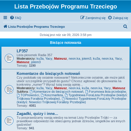
Lista Przebojów Programu Trzeciego
FAQ
Zarejestruj się
Zaloguj się
S
Lista Przebojów Programu Trzeciego
z
Dzisiaj jest ndz sie 09, 2026 3:58 pm
u
Bieżące notowania
k
LP357
a
Lista piosenek Radia 357
Moderatorzy:
ku3a
,
Yacy
,
Mateusz
,
neon.ka
,
jotem3
,
ku3a
,
neon.ka
,
Yacy
,
j
Mateusz
,
jotem3
Tematy:
1190
Komentarze do bieżących notowań
Czy podobało się ostatnie notowanie? Niekoniecznie ostatnie, ale może jakiś
utwór szczególnie przypadł do gustu? Chcesz agitować do głosowania na
konkretny „numer”? Wyraź tutaj swoją opinię...
Moderatorzy:
ku3a
,
Yacy
,
Mateusz
,
neon.ka
,
ku3a
,
neon.ka
,
Yacy
,
Mateusz
Subfora:
Komentarze do bieżących notowań
,
Forumowa lista przebojów
,
TOPnowości
,
Koszmarlista
,
Tygodniowa ForaLista Przebojów (kiedyś:
Trójkowa Foralista Przebojów)
,
Nowości Tygodniowej ForaListy Przebojów
(kiedyś: Nowości Trójkowej Foralisty Przebojów)
Tematy:
4081
Zagadki, quizy i inne...
Tu posprawdzamy swoją wiedzę na temat Listy Przebojów Trójki — za
prawidłowe odpowiedzi nie obiecujemy jednak dżinsów, singielków ani innych
gadżetów!
Tematy:
941