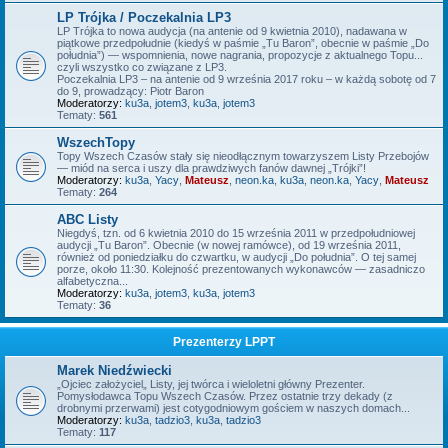
LP Trójka / Poczekalnia LP3
LP Trójka to nowa audycja (na antenie od 9 kwietnia 2010), nadawana w
piątkowe przedpołudnie (kiedyś w paśmie „Tu Baron”, obecnie w paśmie „Do
południa”) — wspomnienia, nowe nagrania, propozycje z aktualnego Topu...
czyli wszystko co związane z LP3.
Poczekalnia LP3 – na antenie od 9 września 2017 roku – w każdą sobotę od 7
do 9, prowadzący: Piotr Baron
Moderatorzy:
ku3a
,
jotem3
,
ku3a
,
jotem3
Tematy:
561
WszechTopy
Topy Wszech Czasów stały się nieodłącznym towarzyszem Listy Przebojów
— miód na serca i uszy dla prawdziwych fanów dawnej „Trójki”!
Moderatorzy:
ku3a
,
Yacy
,
Mateusz
,
neon.ka
,
ku3a
,
neon.ka
,
Yacy
,
Mateusz
Tematy:
264
ABC Listy
Niegdyś, tzn. od 6 kwietnia 2010 do 15 września 2011 w przedpołudniowej
audycji „Tu Baron”. Obecnie (w nowej ramówce), od 19 września 2011,
również od poniedziałku do czwartku, w audycji „Do południa”. O tej samej
porze, około 11:30. Kolejność prezentowanych wykonawców — zasadniczo
alfabetyczna...
Moderatorzy:
ku3a
,
jotem3
,
ku3a
,
jotem3
Tematy:
36
Prezenterzy LPPT
Marek Niedźwiecki
„Ojciec założyciel„ Listy, jej twórca i wieloletni główny Prezenter.
Pomysłodawca Topu Wszech Czasów. Przez ostatnie trzy dekady (z
drobnymi przerwami) jest cotygodniowym gościem w naszych domach...
Moderatorzy:
ku3a
,
tadzio3
,
ku3a
,
tadzio3
Tematy:
117