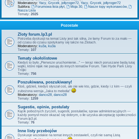
Moderatorzy:
Yacy
,
Grycek
,
jollyroger72
,
Yacy
,
Grycek
,
jollyroger72
Subfora:
Forumowa lista płyt
,
Moja 30
,
Nasze topy wykonawców
,
Nasza Lista
Tematy:
2025
Pozostałe
Zloty forum.lp3.pl
Potrzeba dyskusji na temat Listy jest tak silna, że łamy Forum to za mało —
od czasu do czasu spotykamy się także na Zlotach.
Moderatorzy:
ku3a
,
ku3a
Tematy:
107
Tematy okołolistowe
Kiedyś to było „Pierwsze uruchomienie...” — teraz niech poruszane będą tutaj
wątki, które nijak nie pasują do innych tematów Forum. Taki Hyde Park Listy
Trójki
Tematy:
756
Poszukiwana, poszukiwany!
Ktoś, gdzieś, kiedyś słyszał coś, ale nie wie kto, gdzie, kiedy i z kim — czyli
zubożona wersja „Jaka to melodia”
Moderatorzy:
danco28
,
danco28
Tematy:
1259
Sugestie, opinie, postulaty
Kącik pobożnych życzeń, sugestii, postulatów, spraw administracyjnych —
każdy pomysł może okazać się dobrym, o ile uzyska akceptację społeczności
Forum.lp3.pl.
Tematy:
76
Inne listy przebojów
Dyskusje wszelakie na temat innych zestawień, czyli nie samą Listą