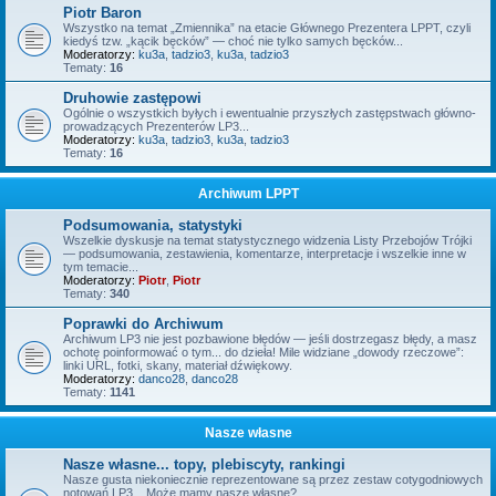
Piotr Baron
Wszystko na temat „Zmiennika” na etacie Głównego Prezentera LPPT, czyli
kiedyś tzw. „kącik bęcków” — choć nie tylko samych bęcków...
Moderatorzy:
ku3a
,
tadzio3
,
ku3a
,
tadzio3
Tematy:
16
Druhowie zastępowi
Ogólnie o wszystkich byłych i ewentualnie przyszłych zastępstwach główno-
prowadzących Prezenterów LP3...
Moderatorzy:
ku3a
,
tadzio3
,
ku3a
,
tadzio3
Tematy:
16
Archiwum LPPT
Podsumowania, statystyki
Wszelkie dyskusje na temat statystycznego widzenia Listy Przebojów Trójki
— podsumowania, zestawienia, komentarze, interpretacje i wszelkie inne w
tym temacie...
Moderatorzy:
Piotr
,
Piotr
Tematy:
340
Poprawki do Archiwum
Archiwum LP3 nie jest pozbawione błędów — jeśli dostrzegasz błędy, a masz
ochotę poinformować o tym... do dzieła! Mile widziane „dowody rzeczowe”:
linki URL, fotki, skany, materiał dźwiękowy.
Moderatorzy:
danco28
,
danco28
Tematy:
1141
Nasze własne
Nasze własne... topy, plebiscyty, rankingi
Nasze gusta niekoniecznie reprezentowane są przez zestaw cotygodniowych
notowań LP3... Może mamy nasze własne?