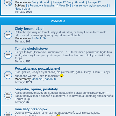
Moderatorzy:
Yacy
,
Grycek
,
jollyroger72
,
Yacy
,
Grycek
,
jollyroger72
Subfora:
Forumowa lista płyt
,
Moja 30
,
Nasze topy wykonawców
,
Nasza Lista
Tematy:
2025
Pozostałe
Zloty forum.lp3.pl
Potrzeba dyskusji na temat Listy jest tak silna, że łamy Forum to za mało —
od czasu do czasu spotykamy się także na Zlotach.
Moderatorzy:
ku3a
,
ku3a
Tematy:
107
Tematy okołolistowe
Kiedyś to było „Pierwsze uruchomienie...” — teraz niech poruszane będą tutaj
wątki, które nijak nie pasują do innych tematów Forum. Taki Hyde Park Listy
Trójki
Tematy:
756
Poszukiwana, poszukiwany!
Ktoś, gdzieś, kiedyś słyszał coś, ale nie wie kto, gdzie, kiedy i z kim — czyli
zubożona wersja „Jaka to melodia”
Moderatorzy:
danco28
,
danco28
Tematy:
1259
Sugestie, opinie, postulaty
Kącik pobożnych życzeń, sugestii, postulatów, spraw administracyjnych —
każdy pomysł może okazać się dobrym, o ile uzyska akceptację społeczności
Forum.lp3.pl.
Tematy:
76
Inne listy przebojów
Dyskusje wszelakie na temat innych zestawień, czyli nie samą Listą