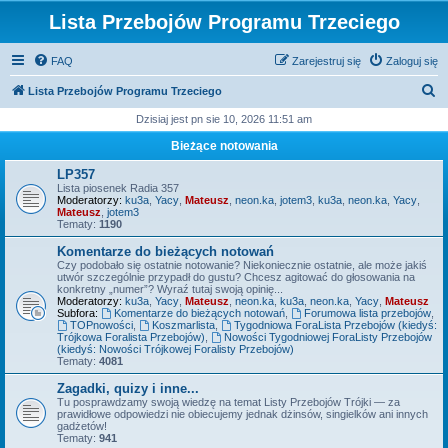
Lista Przebojów Programu Trzeciego
FAQ
Zarejestruj się
Zaloguj się
S
Lista Przebojów Programu Trzeciego
z
Dzisiaj jest pn sie 10, 2026 11:51 am
u
Bieżące notowania
k
LP357
a
Lista piosenek Radia 357
Moderatorzy:
ku3a
,
Yacy
,
Mateusz
,
neon.ka
,
jotem3
,
ku3a
,
neon.ka
,
Yacy
,
j
Mateusz
,
jotem3
Tematy:
1190
Komentarze do bieżących notowań
Czy podobało się ostatnie notowanie? Niekoniecznie ostatnie, ale może jakiś
utwór szczególnie przypadł do gustu? Chcesz agitować do głosowania na
konkretny „numer”? Wyraź tutaj swoją opinię...
Moderatorzy:
ku3a
,
Yacy
,
Mateusz
,
neon.ka
,
ku3a
,
neon.ka
,
Yacy
,
Mateusz
Subfora:
Komentarze do bieżących notowań
,
Forumowa lista przebojów
,
TOPnowości
,
Koszmarlista
,
Tygodniowa ForaLista Przebojów (kiedyś:
Trójkowa Foralista Przebojów)
,
Nowości Tygodniowej ForaListy Przebojów
(kiedyś: Nowości Trójkowej Foralisty Przebojów)
Tematy:
4081
Zagadki, quizy i inne...
Tu posprawdzamy swoją wiedzę na temat Listy Przebojów Trójki — za
prawidłowe odpowiedzi nie obiecujemy jednak dżinsów, singielków ani innych
gadżetów!
Tematy:
941