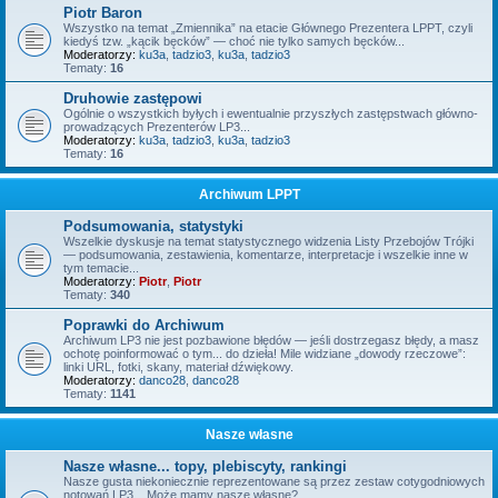
Piotr Baron
Wszystko na temat „Zmiennika” na etacie Głównego Prezentera LPPT, czyli
kiedyś tzw. „kącik bęcków” — choć nie tylko samych bęcków...
Moderatorzy:
ku3a
,
tadzio3
,
ku3a
,
tadzio3
Tematy:
16
Druhowie zastępowi
Ogólnie o wszystkich byłych i ewentualnie przyszłych zastępstwach główno-
prowadzących Prezenterów LP3...
Moderatorzy:
ku3a
,
tadzio3
,
ku3a
,
tadzio3
Tematy:
16
Archiwum LPPT
Podsumowania, statystyki
Wszelkie dyskusje na temat statystycznego widzenia Listy Przebojów Trójki
— podsumowania, zestawienia, komentarze, interpretacje i wszelkie inne w
tym temacie...
Moderatorzy:
Piotr
,
Piotr
Tematy:
340
Poprawki do Archiwum
Archiwum LP3 nie jest pozbawione błędów — jeśli dostrzegasz błędy, a masz
ochotę poinformować o tym... do dzieła! Mile widziane „dowody rzeczowe”:
linki URL, fotki, skany, materiał dźwiękowy.
Moderatorzy:
danco28
,
danco28
Tematy:
1141
Nasze własne
Nasze własne... topy, plebiscyty, rankingi
Nasze gusta niekoniecznie reprezentowane są przez zestaw cotygodniowych
notowań LP3... Może mamy nasze własne?