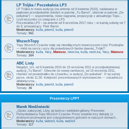
LP Trójka / Poczekalnia LP3
LP Trójka to nowa audycja (na antenie od 9 kwietnia 2010), nadawana w
piątkowe przedpołudnie (kiedyś w paśmie „Tu Baron”, obecnie w paśmie „Do
południa”) — wspomnienia, nowe nagrania, propozycje z aktualnego Topu...
czyli wszystko co związane z LP3.
Poczekalnia LP3 – na antenie od 9 września 2017 roku – w każdą sobotę od 7
do 9, prowadzący: Piotr Baron
Moderatorzy:
ku3a
,
jotem3
,
ku3a
,
jotem3
Tematy:
561
WszechTopy
Topy Wszech Czasów stały się nieodłącznym towarzyszem Listy Przebojów
— miód na serca i uszy dla prawdziwych fanów dawnej „Trójki”!
Moderatorzy:
ku3a
,
Yacy
,
Mateusz
,
neon.ka
,
ku3a
,
neon.ka
,
Yacy
,
Mateusz
Tematy:
264
ABC Listy
Niegdyś, tzn. od 6 kwietnia 2010 do 15 września 2011 w przedpołudniowej
audycji „Tu Baron”. Obecnie (w nowej ramówce), od 19 września 2011,
również od poniedziałku do czwartku, w audycji „Do południa”. O tej samej
porze, około 11:30. Kolejność prezentowanych wykonawców — zasadniczo
alfabetyczna...
Moderatorzy:
ku3a
,
jotem3
,
ku3a
,
jotem3
Tematy:
36
Prezenterzy LPPT
Marek Niedźwiecki
„Ojciec założyciel„ Listy, jej twórca i wieloletni główny Prezenter.
Pomysłodawca Topu Wszech Czasów. Przez ostatnie trzy dekady (z
drobnymi przerwami) jest cotygodniowym gościem w naszych domach...
Moderatorzy:
ku3a
,
tadzio3
,
ku3a
,
tadzio3
Tematy:
117