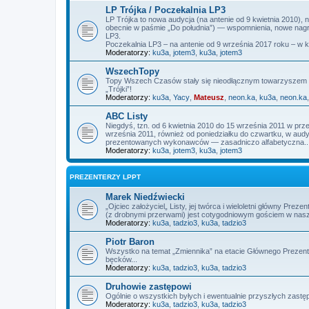
LP Trójka / Poczekalnia LP3
LP Trójka to nowa audycja (na antenie od 9 kwietnia 2010),
obecnie w paśmie „Do południa”) — wspomnienia, nowe nagra
LP3.
Poczekalnia LP3 – na antenie od 9 września 2017 roku – w 
Moderatorzy:
ku3a
,
jotem3
,
ku3a
,
jotem3
WszechTopy
Topy Wszech Czasów stały się nieodłącznym towarzyszem L
„Trójki”!
Moderatorzy:
ku3a
,
Yacy
,
Mateusz
,
neon.ka
,
ku3a
,
neon.ka
ABC Listy
Niegdyś, tzn. od 6 kwietnia 2010 do 15 września 2011 w prz
września 2011, również od poniedziałku do czwartku, w audycj
prezentowanych wykonawców — zasadniczo alfabetyczna..
Moderatorzy:
ku3a
,
jotem3
,
ku3a
,
jotem3
PREZENTERZY LPPT
Marek Niedźwiecki
„Ojciec założyciel„ Listy, jej twórca i wieloletni główny P
(z drobnymi przerwami) jest cotygodniowym gościem w nas
Moderatorzy:
ku3a
,
tadzio3
,
ku3a
,
tadzio3
Piotr Baron
Wszystko na temat „Zmiennika” na etacie Głównego Prezente
bęcków...
Moderatorzy:
ku3a
,
tadzio3
,
ku3a
,
tadzio3
Druhowie zastępowi
Ogólnie o wszystkich byłych i ewentualnie przyszłych zas
Moderatorzy:
ku3a
,
tadzio3
,
ku3a
,
tadzio3