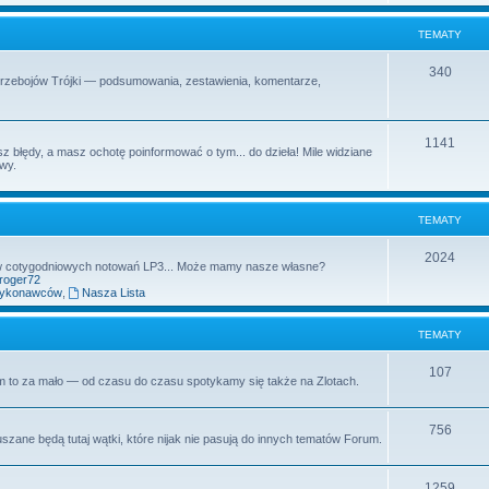
t
m
TEMATY
y
a
T
340
Przebojów Trójki — podsumowania, zestawienia, komentarze,
t
e
y
m
T
1141
z błędy, a masz ochotę poinformować o tym... do dzieła! Mile widziane
a
owy.
e
t
m
y
TEMATY
a
t
T
2024
aw cotygodniowych notowań LP3... Może mamy nasze własne?
yroger72
y
e
wykonawców
,
Nasza Lista
m
TEMATY
a
t
T
107
rum to za mało — od czasu do czasu spotykamy się także na Zlotach.
y
e
m
T
756
uszane będą tutaj wątki, które nijak nie pasują do innych tematów Forum.
a
e
t
m
T
1259