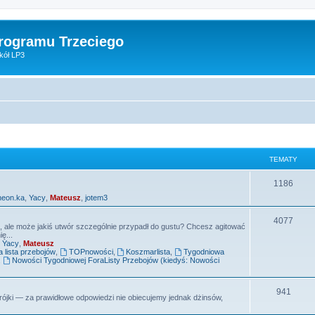
Programu Trzeciego
kół LP3
TEMATY
T
1186
neon.ka
,
Yacy
,
Mateusz
,
jotem3
e
m
T
4077
e, ale może jakiś utwór szczególnie przypadł do gustu? Chcesz agitować
ę...
a
e
,
Yacy
,
Mateusz
lista przebojów
,
TOPnowości
,
Koszmarlista
,
Tygodniowa
t
m
,
Nowości Tygodniowej ForaListy Przebojów (kiedyś: Nowości
y
a
T
941
t
ójki — za prawidłowe odpowiedzi nie obiecujemy jednak dżinsów,
e
y