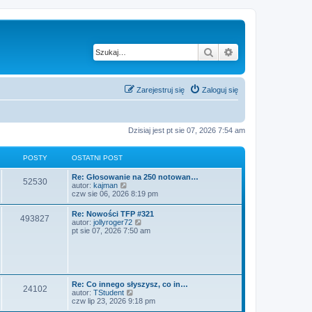
Szukaj
Wyszukiwanie z
Zarejestruj się
Zaloguj się
Dzisiaj jest pt sie 07, 2026 7:54 am
POSTY
OSTATNI POST
O
Re: Głosowanie na 250 notowan…
P
52530
s
W
autor:
kajman
t
y
czw sie 06, 2026 8:19 pm
o
a
ś
t
w
O
Re: Nowości TFP #321
s
P
493827
n
i
s
W
autor:
jollyroger72
i
e
t
y
pt sie 07, 2026 7:50 am
t
p
t
o
a
ś
o
l
t
w
s
n
y
s
n
i
t
a
i
e
j
t
p
t
n
o
l
O
Re: Co innego słyszysz, co in…
o
P
24102
s
n
y
s
W
autor:
TStudent
w
t
a
t
y
czw lip 23, 2026 9:18 pm
s
j
o
a
ś
z