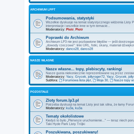
ARCHIWUM LPPT
Podsumowania, statystyki
Wszelkie dyskusje na temat statystycznego widzenia Listy 
interpretacje i wszelkie inne w tym temacie...
Moderatorzy:
Piotr
,
Piotr
Poprawki do Archiwum
Archiwum LP3 nie jest pozbawione błędów — jeśli dostrzegas
„dowody rzeczowe”: linki URL, fotki, skany, materiał dźwięk
Moderatorzy:
danco28
,
danco28
NASZE WŁASNE
Nasze własne... topy, plebiscyty, rankingi
Nasze gusta niekoniecznie reprezentowane są przez zest
Moderatorzy:
Yacy
,
Grycek
,
jollyroger72
,
Yacy
,
Grycek
,
joll
Subfora:
Forumowa lista płyt
,
Moja 30
,
Nasze topy 
POZOSTAŁE
Zloty forum.lp3.pl
Potrzeba dyskusji na temat Listy jest tak silna, że łamy Fo
Moderatorzy:
ku3a
,
ku3a
Tematy okołolistowe
Kiedyś to było „Pierwsze uruchomienie...” — teraz niech por
Taki Hyde Park Listy Trójki
Poszukiwana, poszukiwany!