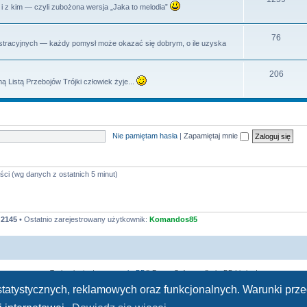
dy i z kim — czyli zubożona wersja „Jaka to melodia”
y
a
e
t
m
T
76
istracyjnych — każdy pomysł może okazać się dobrym, o ile uzyska
y
a
e
t
m
T
206
ą Listą Przebojów Trójki człowiek żyje...
y
a
e
t
m
y
a
Nie pamiętam hasła
|
Zapamiętaj mnie
t
y
ści (wg danych z ostatnich 5 minut)
:
2145
• Ostatnio zarejestrowany użytkownik:
Komandos85
Technologię dostarcza
phpBB
® Forum Software © phpBB Limited
Polski pakiet językowy dostarcza
phpBB.pl
h statystycznych, reklamowych oraz funkcjonalnych. Warunki pr
Zasady ochrony danych osobowych
|
Regulamin