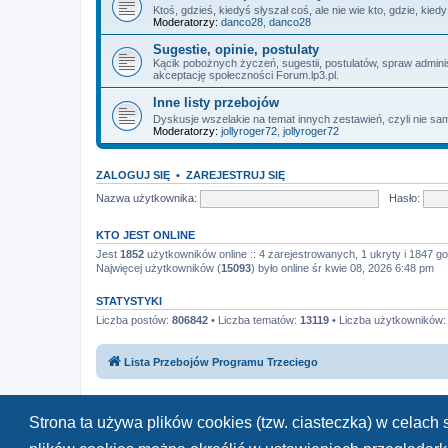
Ktoś, gdzieś, kiedyś słyszał coś, ale nie wie kto, gdzie, kie
Moderatorzy:
danco28
,
danco28
Sugestie, opinie, postulaty
Kącik pobożnych życzeń, sugestii, postulatów, spraw admin
akceptację społeczności Forum.lp3.pl.
Inne listy przebojów
Dyskusje wszelakie na temat innych zestawień, czyli nie sam
Moderatorzy:
jollyroger72
,
jollyroger72
ZALOGUJ SIĘ
•
ZAREJESTRUJ SIĘ
Nazwa użytkownika:
Hasło:
KTO JEST ONLINE
Jest
1852
użytkowników online :: 4 zarejestrowanych, 1 ukryty i 1847 go
Najwięcej użytkowników (
15093
) było online śr kwie 08, 2026 6:48 pm
STATYSTYKI
Liczba postów:
806842
• Liczba tematów:
13119
• Liczba użytkowników
Lista Przebojów Programu Trzeciego
Strona ta używa plików cookies (tzw. ciasteczka) w celac