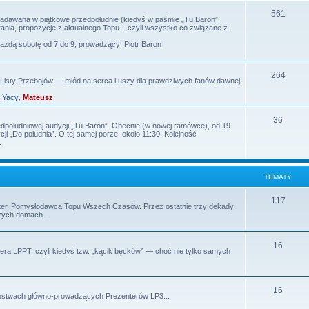
m
T
561
 nadawana w piątkowe przedpołudnie (kiedyś w paśmie „Tu Baron”,
nia, propozycje z aktualnego Topu... czyli wszystko co związane z
a
e
każdą sobotę od 7 do 9, prowadzący: Piotr Baron
t
m
y
a
T
264
isty Przebojów — miód na serca i uszy dla prawdziwych fanów dawnej
t
e
,
Yacy
,
Mateusz
y
m
T
36
edpołudniowej audycji „Tu Baron”. Obecnie (w nowej ramówce), od 19
a
i „Do południa”. O tej samej porze, około 11:30. Kolejność
e
.
t
m
y
a
TEMATY
t
T
117
rezenter. Pomysłodawca Topu Wszech Czasów. Przez ostatnie trzy dekady
y
zych domach...
e
m
T
16
ra LPPT, czyli kiedyś tzw. „kącik bęcków” — choć nie tylko samych
a
e
t
m
T
y
16
tępstwach główno-prowadzących Prezenterów LP3...
a
e