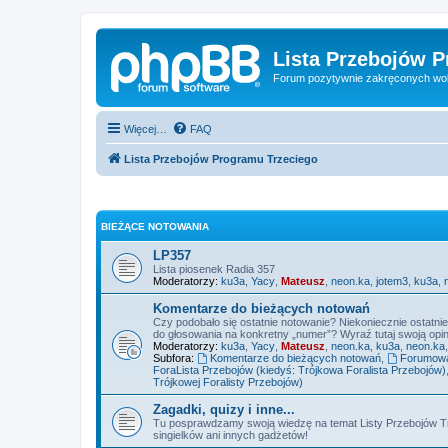
Lista Przebojów 
Forum pozytywnie zakręconych wo
Więcej…
FAQ
Lista Przebojów Programu Trzeciego
BIEŻĄCE NOTOWANIA
LP357
Lista piosenek Radia 357
Moderatorzy:
ku3a
,
Yacy
,
Mateusz
,
neon.ka
,
jotem3
,
ku3a
,
Komentarze do bieżących notowań
Czy podobało się ostatnie notowanie? Niekoniecznie ostatni
do głosowania na konkretny „numer”? Wyraź tutaj swoją opini
Moderatorzy:
ku3a
,
Yacy
,
Mateusz
,
neon.ka
,
ku3a
,
neon.ka
Subfora:
Komentarze do bieżących notowań
,
Forumowa 
ForaLista Przebojów (kiedyś: Trójkowa Foralista Przebojów)
Trójkowej Foralisty Przebojów)
Zagadki, quizy i inne...
Tu posprawdzamy swoją wiedzę na temat Listy Przebojów Tr
singielków ani innych gadżetów!