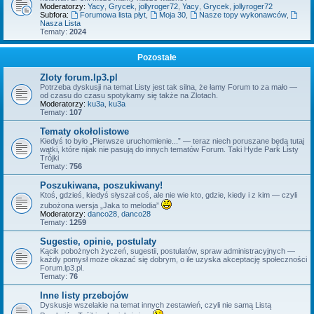
Moderatorzy:
Yacy
,
Grycek
,
jollyroger72
,
Yacy
,
Grycek
,
jollyroger72
Subfora:
Forumowa lista płyt
,
Moja 30
,
Nasze topy wykonawców
,
Nasza Lista
Tematy:
2024
Pozostałe
Zloty forum.lp3.pl
Potrzeba dyskusji na temat Listy jest tak silna, że łamy Forum to za mało —
od czasu do czasu spotykamy się także na Zlotach.
Moderatorzy:
ku3a
,
ku3a
Tematy:
107
Tematy okołolistowe
Kiedyś to było „Pierwsze uruchomienie...” — teraz niech poruszane będą tutaj
wątki, które nijak nie pasują do innych tematów Forum. Taki Hyde Park Listy
Trójki
Tematy:
756
Poszukiwana, poszukiwany!
Ktoś, gdzieś, kiedyś słyszał coś, ale nie wie kto, gdzie, kiedy i z kim — czyli
zubożona wersja „Jaka to melodia”
Moderatorzy:
danco28
,
danco28
Tematy:
1259
Sugestie, opinie, postulaty
Kącik pobożnych życzeń, sugestii, postulatów, spraw administracyjnych —
każdy pomysł może okazać się dobrym, o ile uzyska akceptację społeczności
Forum.lp3.pl.
Tematy:
76
Inne listy przebojów
Dyskusje wszelakie na temat innych zestawień, czyli nie samą Listą