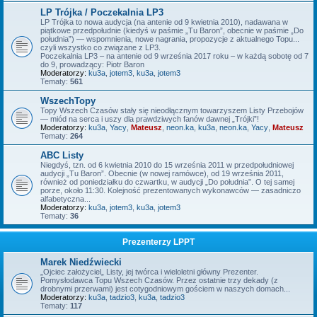
LP Trójka / Poczekalnia LP3
LP Trójka to nowa audycja (na antenie od 9 kwietnia 2010), nadawana w
piątkowe przedpołudnie (kiedyś w paśmie „Tu Baron”, obecnie w paśmie „Do
południa”) — wspomnienia, nowe nagrania, propozycje z aktualnego Topu...
czyli wszystko co związane z LP3.
Poczekalnia LP3 – na antenie od 9 września 2017 roku – w każdą sobotę od 7
do 9, prowadzący: Piotr Baron
Moderatorzy:
ku3a
,
jotem3
,
ku3a
,
jotem3
Tematy:
561
WszechTopy
Topy Wszech Czasów stały się nieodłącznym towarzyszem Listy Przebojów
— miód na serca i uszy dla prawdziwych fanów dawnej „Trójki”!
Moderatorzy:
ku3a
,
Yacy
,
Mateusz
,
neon.ka
,
ku3a
,
neon.ka
,
Yacy
,
Mateusz
Tematy:
264
ABC Listy
Niegdyś, tzn. od 6 kwietnia 2010 do 15 września 2011 w przedpołudniowej
audycji „Tu Baron”. Obecnie (w nowej ramówce), od 19 września 2011,
również od poniedziałku do czwartku, w audycji „Do południa”. O tej samej
porze, około 11:30. Kolejność prezentowanych wykonawców — zasadniczo
alfabetyczna...
Moderatorzy:
ku3a
,
jotem3
,
ku3a
,
jotem3
Tematy:
36
Prezenterzy LPPT
Marek Niedźwiecki
„Ojciec założyciel„ Listy, jej twórca i wieloletni główny Prezenter.
Pomysłodawca Topu Wszech Czasów. Przez ostatnie trzy dekady (z
drobnymi przerwami) jest cotygodniowym gościem w naszych domach...
Moderatorzy:
ku3a
,
tadzio3
,
ku3a
,
tadzio3
Tematy:
117