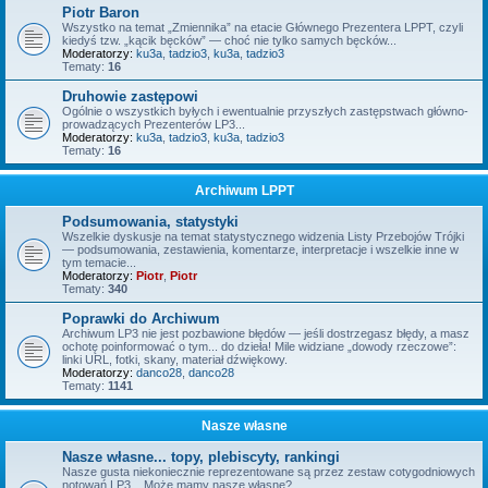
Piotr Baron
Wszystko na temat „Zmiennika” na etacie Głównego Prezentera LPPT, czyli
kiedyś tzw. „kącik bęcków” — choć nie tylko samych bęcków...
Moderatorzy:
ku3a
,
tadzio3
,
ku3a
,
tadzio3
Tematy:
16
Druhowie zastępowi
Ogólnie o wszystkich byłych i ewentualnie przyszłych zastępstwach główno-
prowadzących Prezenterów LP3...
Moderatorzy:
ku3a
,
tadzio3
,
ku3a
,
tadzio3
Tematy:
16
Archiwum LPPT
Podsumowania, statystyki
Wszelkie dyskusje na temat statystycznego widzenia Listy Przebojów Trójki
— podsumowania, zestawienia, komentarze, interpretacje i wszelkie inne w
tym temacie...
Moderatorzy:
Piotr
,
Piotr
Tematy:
340
Poprawki do Archiwum
Archiwum LP3 nie jest pozbawione błędów — jeśli dostrzegasz błędy, a masz
ochotę poinformować o tym... do dzieła! Mile widziane „dowody rzeczowe”:
linki URL, fotki, skany, materiał dźwiękowy.
Moderatorzy:
danco28
,
danco28
Tematy:
1141
Nasze własne
Nasze własne... topy, plebiscyty, rankingi
Nasze gusta niekoniecznie reprezentowane są przez zestaw cotygodniowych
notowań LP3... Może mamy nasze własne?