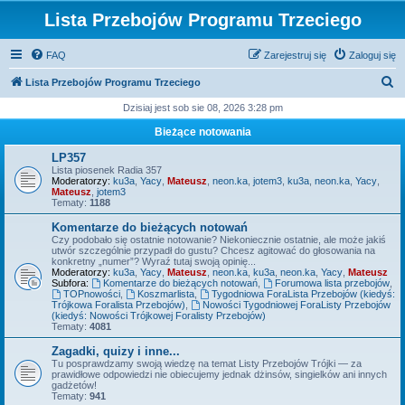
Lista Przebojów Programu Trzeciego
FAQ
Zarejestruj się
Zaloguj się
S
Lista Przebojów Programu Trzeciego
z
Dzisiaj jest sob sie 08, 2026 3:28 pm
u
Bieżące notowania
k
LP357
a
Lista piosenek Radia 357
Moderatorzy:
ku3a
,
Yacy
,
Mateusz
,
neon.ka
,
jotem3
,
ku3a
,
neon.ka
,
Yacy
,
j
Mateusz
,
jotem3
Tematy:
1188
Komentarze do bieżących notowań
Czy podobało się ostatnie notowanie? Niekoniecznie ostatnie, ale może jakiś
utwór szczególnie przypadł do gustu? Chcesz agitować do głosowania na
konkretny „numer”? Wyraź tutaj swoją opinię...
Moderatorzy:
ku3a
,
Yacy
,
Mateusz
,
neon.ka
,
ku3a
,
neon.ka
,
Yacy
,
Mateusz
Subfora:
Komentarze do bieżących notowań
,
Forumowa lista przebojów
,
TOPnowości
,
Koszmarlista
,
Tygodniowa ForaLista Przebojów (kiedyś:
Trójkowa Foralista Przebojów)
,
Nowości Tygodniowej ForaListy Przebojów
(kiedyś: Nowości Trójkowej Foralisty Przebojów)
Tematy:
4081
Zagadki, quizy i inne...
Tu posprawdzamy swoją wiedzę na temat Listy Przebojów Trójki — za
prawidłowe odpowiedzi nie obiecujemy jednak dżinsów, singielków ani innych
gadżetów!
Tematy:
941