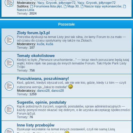
Moderatorzy:
Yacy
,
Grycek
,
jollyroger72
,
Yacy
,
Grycek
,
jollyroger72
Subfora:
Forumowa lista płyt
,
Moja 30
,
Nasze topy wykonawców
,
Nasza Lista
Tematy:
2024
Pozostałe
Zloty forum.lp3.pl
Potrzeba dyskusji na temat Listy jest tak silna, że łamy Forum to za mało —
od czasu do czasu spotykamy się także na Zlotach.
Moderatorzy:
ku3a
,
ku3a
Tematy:
107
Tematy okołolistowe
Kiedyś to było „Pierwsze uruchomienie...” — teraz niech poruszane będą tutaj
wątki, które nijak nie pasują do innych tematów Forum. Taki Hyde Park Listy
Trójki
Tematy:
756
Poszukiwana, poszukiwany!
Ktoś, gdzieś, kiedyś słyszał coś, ale nie wie kto, gdzie, kiedy i z kim — czyli
zubożona wersja „Jaka to melodia”
Moderatorzy:
danco28
,
danco28
Tematy:
1259
Sugestie, opinie, postulaty
Kącik pobożnych życzeń, sugestii, postulatów, spraw administracyjnych —
każdy pomysł może okazać się dobrym, o ile uzyska akceptację społeczności
Forum.lp3.pl.
Tematy:
76
Inne listy przebojów
Dyskusje wszelakie na temat innych zestawień, czyli nie samą Listą