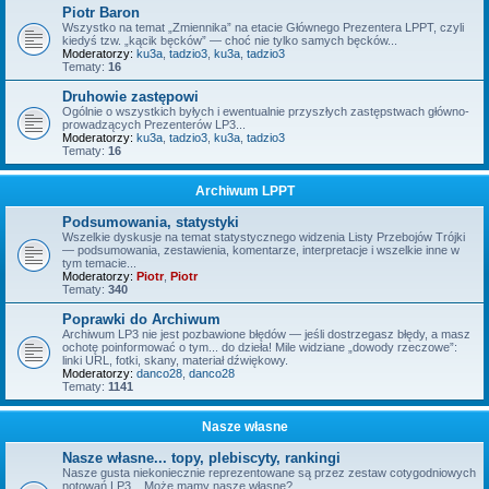
Piotr Baron
Wszystko na temat „Zmiennika” na etacie Głównego Prezentera LPPT, czyli
kiedyś tzw. „kącik bęcków” — choć nie tylko samych bęcków...
Moderatorzy:
ku3a
,
tadzio3
,
ku3a
,
tadzio3
Tematy:
16
Druhowie zastępowi
Ogólnie o wszystkich byłych i ewentualnie przyszłych zastępstwach główno-
prowadzących Prezenterów LP3...
Moderatorzy:
ku3a
,
tadzio3
,
ku3a
,
tadzio3
Tematy:
16
Archiwum LPPT
Podsumowania, statystyki
Wszelkie dyskusje na temat statystycznego widzenia Listy Przebojów Trójki
— podsumowania, zestawienia, komentarze, interpretacje i wszelkie inne w
tym temacie...
Moderatorzy:
Piotr
,
Piotr
Tematy:
340
Poprawki do Archiwum
Archiwum LP3 nie jest pozbawione błędów — jeśli dostrzegasz błędy, a masz
ochotę poinformować o tym... do dzieła! Mile widziane „dowody rzeczowe”:
linki URL, fotki, skany, materiał dźwiękowy.
Moderatorzy:
danco28
,
danco28
Tematy:
1141
Nasze własne
Nasze własne... topy, plebiscyty, rankingi
Nasze gusta niekoniecznie reprezentowane są przez zestaw cotygodniowych
notowań LP3... Może mamy nasze własne?