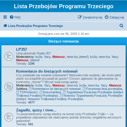
Lista Przebojów Programu Trzeciego
FAQ
Zarejestruj się
Zaloguj się
S
Lista Przebojów Programu Trzeciego
z
Dzisiaj jest czw sie 06, 2026 1:16 pm
u
Bieżące notowania
k
LP357
a
Lista piosenek Radia 357
Moderatorzy:
ku3a
,
Yacy
,
Mateusz
,
neon.ka
,
jotem3
,
ku3a
,
neon.ka
,
Yacy
,
j
Mateusz
,
jotem3
Tematy:
1186
Komentarze do bieżących notowań
Czy podobało się ostatnie notowanie? Niekoniecznie ostatnie, ale może jakiś
utwór szczególnie przypadł do gustu? Chcesz agitować do głosowania na
konkretny „numer”? Wyraź tutaj swoją opinię...
Moderatorzy:
ku3a
,
Yacy
,
Mateusz
,
neon.ka
,
ku3a
,
neon.ka
,
Yacy
,
Mateusz
Subfora:
Komentarze do bieżących notowań
,
Forumowa lista przebojów
,
TOPnowości
,
Koszmarlista
,
Tygodniowa ForaLista Przebojów (kiedyś:
Trójkowa Foralista Przebojów)
,
Nowości Tygodniowej ForaListy Przebojów
(kiedyś: Nowości Trójkowej Foralisty Przebojów)
Tematy:
4077
Zagadki, quizy i inne...
Tu posprawdzamy swoją wiedzę na temat Listy Przebojów Trójki — za
prawidłowe odpowiedzi nie obiecujemy jednak dżinsów, singielków ani innych
gadżetów!
Tematy:
941