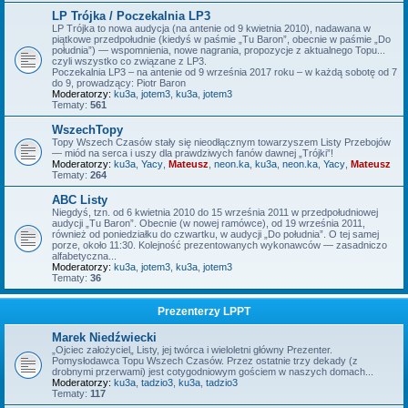
LP Trójka / Poczekalnia LP3
LP Trójka to nowa audycja (na antenie od 9 kwietnia 2010), nadawana w
piątkowe przedpołudnie (kiedyś w paśmie „Tu Baron”, obecnie w paśmie „Do
południa”) — wspomnienia, nowe nagrania, propozycje z aktualnego Topu...
czyli wszystko co związane z LP3.
Poczekalnia LP3 – na antenie od 9 września 2017 roku – w każdą sobotę od 7
do 9, prowadzący: Piotr Baron
Moderatorzy:
ku3a
,
jotem3
,
ku3a
,
jotem3
Tematy:
561
WszechTopy
Topy Wszech Czasów stały się nieodłącznym towarzyszem Listy Przebojów
— miód na serca i uszy dla prawdziwych fanów dawnej „Trójki”!
Moderatorzy:
ku3a
,
Yacy
,
Mateusz
,
neon.ka
,
ku3a
,
neon.ka
,
Yacy
,
Mateusz
Tematy:
264
ABC Listy
Niegdyś, tzn. od 6 kwietnia 2010 do 15 września 2011 w przedpołudniowej
audycji „Tu Baron”. Obecnie (w nowej ramówce), od 19 września 2011,
również od poniedziałku do czwartku, w audycji „Do południa”. O tej samej
porze, około 11:30. Kolejność prezentowanych wykonawców — zasadniczo
alfabetyczna...
Moderatorzy:
ku3a
,
jotem3
,
ku3a
,
jotem3
Tematy:
36
Prezenterzy LPPT
Marek Niedźwiecki
„Ojciec założyciel„ Listy, jej twórca i wieloletni główny Prezenter.
Pomysłodawca Topu Wszech Czasów. Przez ostatnie trzy dekady (z
drobnymi przerwami) jest cotygodniowym gościem w naszych domach...
Moderatorzy:
ku3a
,
tadzio3
,
ku3a
,
tadzio3
Tematy:
117