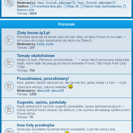
Moderatorzy:
Yacy
,
Grycek
,
jollyroger72
,
Yacy
,
Grycek
,
jollyroger72
Subfora:
Forumowa lista płyt
,
Moja 30
,
Nasze topy wykonawców
,
Nasza Lista
Tematy:
2024
Pozostałe
Zloty forum.lp3.pl
Potrzeba dyskusji na temat Listy jest tak silna, że łamy Forum to za mało —
od czasu do czasu spotykamy się także na Zlotach.
Moderatorzy:
ku3a
,
ku3a
Tematy:
107
Tematy okołolistowe
Kiedyś to było „Pierwsze uruchomienie...” — teraz niech poruszane będą tutaj
wątki, które nijak nie pasują do innych tematów Forum. Taki Hyde Park Listy
Trójki
Tematy:
756
Poszukiwana, poszukiwany!
Ktoś, gdzieś, kiedyś słyszał coś, ale nie wie kto, gdzie, kiedy i z kim — czyli
zubożona wersja „Jaka to melodia”
Moderatorzy:
danco28
,
danco28
Tematy:
1259
Sugestie, opinie, postulaty
Kącik pobożnych życzeń, sugestii, postulatów, spraw administracyjnych —
każdy pomysł może okazać się dobrym, o ile uzyska akceptację społeczności
Forum.lp3.pl.
Tematy:
76
Inne listy przebojów
Dyskusje wszelakie na temat innych zestawień, czyli nie samą Listą