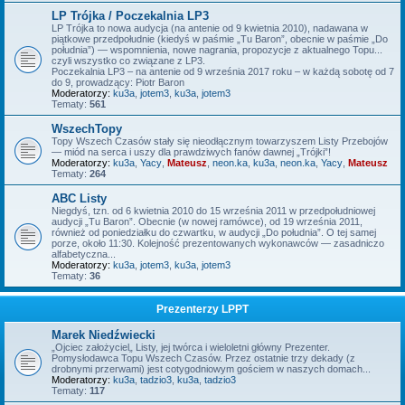
LP Trójka / Poczekalnia LP3
LP Trójka to nowa audycja (na antenie od 9 kwietnia 2010), nadawana w
piątkowe przedpołudnie (kiedyś w paśmie „Tu Baron”, obecnie w paśmie „Do
południa”) — wspomnienia, nowe nagrania, propozycje z aktualnego Topu...
czyli wszystko co związane z LP3.
Poczekalnia LP3 – na antenie od 9 września 2017 roku – w każdą sobotę od 7
do 9, prowadzący: Piotr Baron
Moderatorzy:
ku3a
,
jotem3
,
ku3a
,
jotem3
Tematy:
561
WszechTopy
Topy Wszech Czasów stały się nieodłącznym towarzyszem Listy Przebojów
— miód na serca i uszy dla prawdziwych fanów dawnej „Trójki”!
Moderatorzy:
ku3a
,
Yacy
,
Mateusz
,
neon.ka
,
ku3a
,
neon.ka
,
Yacy
,
Mateusz
Tematy:
264
ABC Listy
Niegdyś, tzn. od 6 kwietnia 2010 do 15 września 2011 w przedpołudniowej
audycji „Tu Baron”. Obecnie (w nowej ramówce), od 19 września 2011,
również od poniedziałku do czwartku, w audycji „Do południa”. O tej samej
porze, około 11:30. Kolejność prezentowanych wykonawców — zasadniczo
alfabetyczna...
Moderatorzy:
ku3a
,
jotem3
,
ku3a
,
jotem3
Tematy:
36
Prezenterzy LPPT
Marek Niedźwiecki
„Ojciec założyciel„ Listy, jej twórca i wieloletni główny Prezenter.
Pomysłodawca Topu Wszech Czasów. Przez ostatnie trzy dekady (z
drobnymi przerwami) jest cotygodniowym gościem w naszych domach...
Moderatorzy:
ku3a
,
tadzio3
,
ku3a
,
tadzio3
Tematy:
117