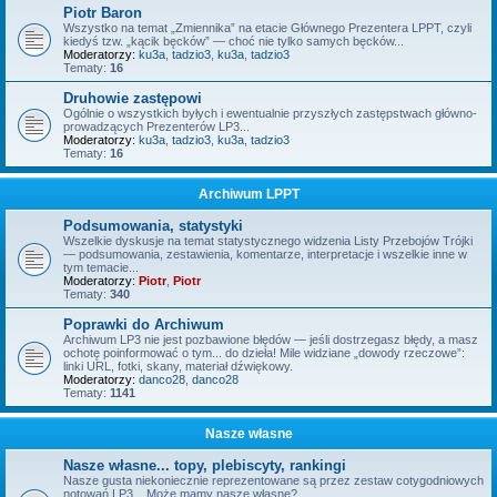
Piotr Baron
Wszystko na temat „Zmiennika” na etacie Głównego Prezentera LPPT, czyli
kiedyś tzw. „kącik bęcków” — choć nie tylko samych bęcków...
Moderatorzy:
ku3a
,
tadzio3
,
ku3a
,
tadzio3
Tematy:
16
Druhowie zastępowi
Ogólnie o wszystkich byłych i ewentualnie przyszłych zastępstwach główno-
prowadzących Prezenterów LP3...
Moderatorzy:
ku3a
,
tadzio3
,
ku3a
,
tadzio3
Tematy:
16
Archiwum LPPT
Podsumowania, statystyki
Wszelkie dyskusje na temat statystycznego widzenia Listy Przebojów Trójki
— podsumowania, zestawienia, komentarze, interpretacje i wszelkie inne w
tym temacie...
Moderatorzy:
Piotr
,
Piotr
Tematy:
340
Poprawki do Archiwum
Archiwum LP3 nie jest pozbawione błędów — jeśli dostrzegasz błędy, a masz
ochotę poinformować o tym... do dzieła! Mile widziane „dowody rzeczowe”:
linki URL, fotki, skany, materiał dźwiękowy.
Moderatorzy:
danco28
,
danco28
Tematy:
1141
Nasze własne
Nasze własne... topy, plebiscyty, rankingi
Nasze gusta niekoniecznie reprezentowane są przez zestaw cotygodniowych
notowań LP3... Może mamy nasze własne?