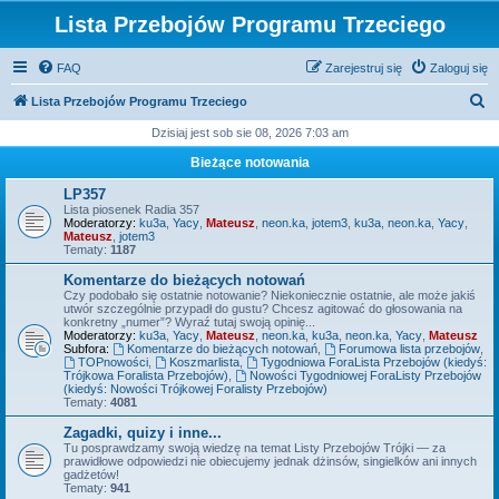
Lista Przebojów Programu Trzeciego
FAQ
Zarejestruj się
Zaloguj się
S
Lista Przebojów Programu Trzeciego
z
Dzisiaj jest sob sie 08, 2026 7:03 am
u
Bieżące notowania
k
LP357
a
Lista piosenek Radia 357
Moderatorzy:
ku3a
,
Yacy
,
Mateusz
,
neon.ka
,
jotem3
,
ku3a
,
neon.ka
,
Yacy
,
j
Mateusz
,
jotem3
Tematy:
1187
Komentarze do bieżących notowań
Czy podobało się ostatnie notowanie? Niekoniecznie ostatnie, ale może jakiś
utwór szczególnie przypadł do gustu? Chcesz agitować do głosowania na
konkretny „numer”? Wyraź tutaj swoją opinię...
Moderatorzy:
ku3a
,
Yacy
,
Mateusz
,
neon.ka
,
ku3a
,
neon.ka
,
Yacy
,
Mateusz
Subfora:
Komentarze do bieżących notowań
,
Forumowa lista przebojów
,
TOPnowości
,
Koszmarlista
,
Tygodniowa ForaLista Przebojów (kiedyś:
Trójkowa Foralista Przebojów)
,
Nowości Tygodniowej ForaListy Przebojów
(kiedyś: Nowości Trójkowej Foralisty Przebojów)
Tematy:
4081
Zagadki, quizy i inne...
Tu posprawdzamy swoją wiedzę na temat Listy Przebojów Trójki — za
prawidłowe odpowiedzi nie obiecujemy jednak dżinsów, singielków ani innych
gadżetów!
Tematy:
941