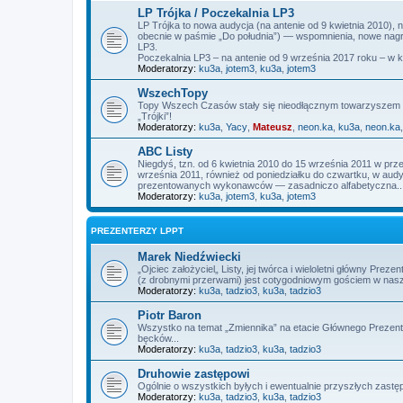
LP Trójka / Poczekalnia LP3
LP Trójka to nowa audycja (na antenie od 9 kwietnia 2010),
obecnie w paśmie „Do południa”) — wspomnienia, nowe nagra
LP3.
Poczekalnia LP3 – na antenie od 9 września 2017 roku – w 
Moderatorzy:
ku3a
,
jotem3
,
ku3a
,
jotem3
WszechTopy
Topy Wszech Czasów stały się nieodłącznym towarzyszem L
„Trójki”!
Moderatorzy:
ku3a
,
Yacy
,
Mateusz
,
neon.ka
,
ku3a
,
neon.ka
ABC Listy
Niegdyś, tzn. od 6 kwietnia 2010 do 15 września 2011 w prz
września 2011, również od poniedziałku do czwartku, w audycj
prezentowanych wykonawców — zasadniczo alfabetyczna..
Moderatorzy:
ku3a
,
jotem3
,
ku3a
,
jotem3
PREZENTERZY LPPT
Marek Niedźwiecki
„Ojciec założyciel„ Listy, jej twórca i wieloletni główny P
(z drobnymi przerwami) jest cotygodniowym gościem w nas
Moderatorzy:
ku3a
,
tadzio3
,
ku3a
,
tadzio3
Piotr Baron
Wszystko na temat „Zmiennika” na etacie Głównego Prezente
bęcków...
Moderatorzy:
ku3a
,
tadzio3
,
ku3a
,
tadzio3
Druhowie zastępowi
Ogólnie o wszystkich byłych i ewentualnie przyszłych zas
Moderatorzy:
ku3a
,
tadzio3
,
ku3a
,
tadzio3