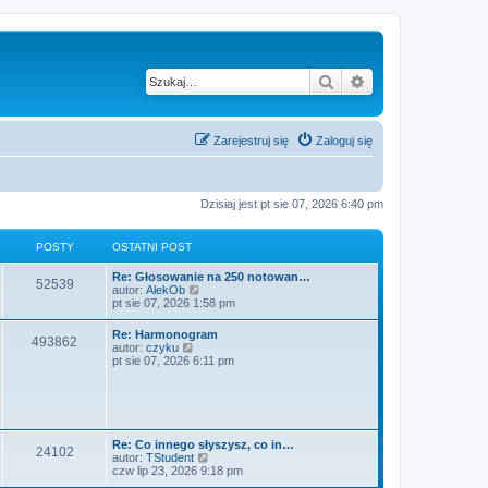
Szukaj
Wyszukiwanie z
Zarejestruj się
Zaloguj się
Dzisiaj jest pt sie 07, 2026 6:40 pm
POSTY
OSTATNI POST
O
Re: Głosowanie na 250 notowan…
P
52539
s
W
autor:
AlekOb
t
y
pt sie 07, 2026 1:58 pm
o
a
ś
t
w
O
Re: Harmonogram
s
P
493862
n
i
s
W
autor:
czyku
i
e
t
y
pt sie 07, 2026 6:11 pm
t
p
t
o
a
ś
o
l
t
w
s
n
y
s
n
i
t
a
i
e
j
t
p
t
n
o
l
O
Re: Co innego słyszysz, co in…
o
P
24102
s
n
y
s
W
autor:
TStudent
w
t
a
t
y
czw lip 23, 2026 9:18 pm
s
j
o
a
ś
z