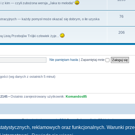
dy i z kim — czyli zubożona wersja „Jaka to melodia”
y
a
e
t
m
T
76
istracyjnych — każdy pomysł może okazać się dobrym, o ile uzyska
y
a
e
t
m
T
206
ą Listą Przebojów Trójki człowiek żyje...
y
a
e
t
m
y
a
Nie pamiętam hasła
|
Zapamiętaj mnie
t
y
gości (wg danych z ostatnich 5 minut)
:
2145
• Ostatnio zarejestrowany użytkownik:
Komandos85
Technologię dostarcza
phpBB
® Forum Software © phpBB Limited
Polski pakiet językowy dostarcza
phpBB.pl
h statystycznych, reklamowych oraz funkcjonalnych. Warunki pr
Zasady ochrony danych osobowych
|
Regulamin