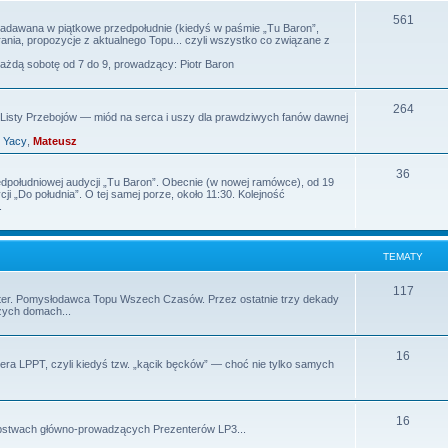
m
T
561
 nadawana w piątkowe przedpołudnie (kiedyś w paśmie „Tu Baron”,
nia, propozycje z aktualnego Topu... czyli wszystko co związane z
a
e
każdą sobotę od 7 do 9, prowadzący: Piotr Baron
t
m
y
a
T
264
isty Przebojów — miód na serca i uszy dla prawdziwych fanów dawnej
t
e
,
Yacy
,
Mateusz
y
m
T
36
edpołudniowej audycji „Tu Baron”. Obecnie (w nowej ramówce), od 19
a
i „Do południa”. O tej samej porze, około 11:30. Kolejność
e
.
t
m
y
a
TEMATY
t
T
117
rezenter. Pomysłodawca Topu Wszech Czasów. Przez ostatnie trzy dekady
y
zych domach...
e
m
T
16
ra LPPT, czyli kiedyś tzw. „kącik bęcków” — choć nie tylko samych
a
e
t
m
T
y
16
tępstwach główno-prowadzących Prezenterów LP3...
a
e