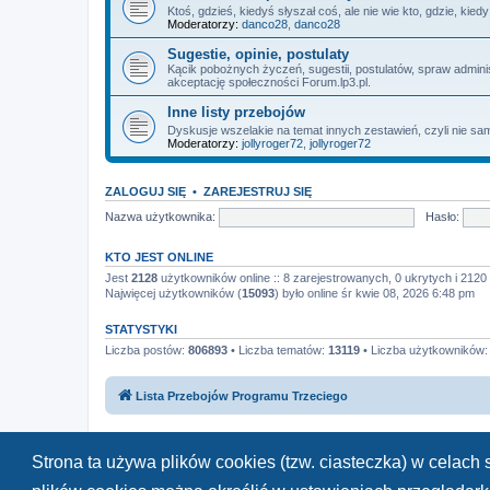
Ktoś, gdzieś, kiedyś słyszał coś, ale nie wie kto, gdzie, kie
Moderatorzy:
danco28
,
danco28
Sugestie, opinie, postulaty
Kącik pobożnych życzeń, sugestii, postulatów, spraw admin
akceptację społeczności Forum.lp3.pl.
Inne listy przebojów
Dyskusje wszelakie na temat innych zestawień, czyli nie sam
Moderatorzy:
jollyroger72
,
jollyroger72
ZALOGUJ SIĘ
•
ZAREJESTRUJ SIĘ
Nazwa użytkownika:
Hasło:
KTO JEST ONLINE
Jest
2128
użytkowników online :: 8 zarejestrowanych, 0 ukrytych i 2120 
Najwięcej użytkowników (
15093
) było online śr kwie 08, 2026 6:48 pm
STATYSTYKI
Liczba postów:
806893
• Liczba tematów:
13119
• Liczba użytkowników
Lista Przebojów Programu Trzeciego
Strona ta używa plików cookies (tzw. ciasteczka) w celac