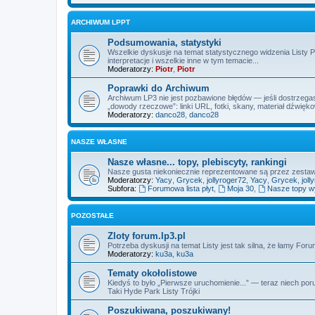
ARCHIWUM LPPT
Podsumowania, statystyki
Wszelkie dyskusje na temat statystycznego widzenia Listy 
interpretacje i wszelkie inne w tym temacie...
Moderatorzy:
Piotr
,
Piotr
Poprawki do Archiwum
Archiwum LP3 nie jest pozbawione błędów — jeśli dostrzegas
„dowody rzeczowe”: linki URL, fotki, skany, materiał dźwięk
Moderatorzy:
danco28
,
danco28
NASZE WŁASNE
Nasze własne... topy, plebiscyty, rankingi
Nasze gusta niekoniecznie reprezentowane są przez zest
Moderatorzy:
Yacy
,
Grycek
,
jollyroger72
,
Yacy
,
Grycek
,
joll
Subfora:
Forumowa lista płyt
,
Moja 30
,
Nasze topy 
POZOSTAŁE
Zloty forum.lp3.pl
Potrzeba dyskusji na temat Listy jest tak silna, że łamy Fo
Moderatorzy:
ku3a
,
ku3a
Tematy okołolistowe
Kiedyś to było „Pierwsze uruchomienie...” — teraz niech por
Taki Hyde Park Listy Trójki
Poszukiwana, poszukiwany!