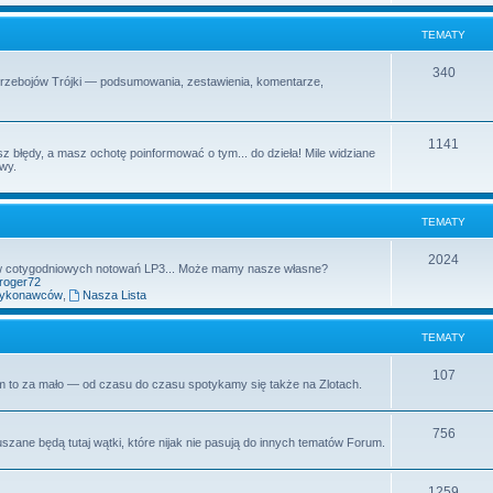
t
m
TEMATY
y
a
T
340
Przebojów Trójki — podsumowania, zestawienia, komentarze,
t
e
y
m
T
1141
z błędy, a masz ochotę poinformować o tym... do dzieła! Mile widziane
a
owy.
e
t
m
y
TEMATY
a
t
T
2024
aw cotygodniowych notowań LP3... Może mamy nasze własne?
yroger72
y
e
wykonawców
,
Nasza Lista
m
TEMATY
a
t
T
107
rum to za mało — od czasu do czasu spotykamy się także na Zlotach.
y
e
m
T
756
uszane będą tutaj wątki, które nijak nie pasują do innych tematów Forum.
a
e
t
m
T
1259