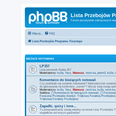
Lista Przebojów 
Forum pozytywnie zakręconych wo
Więcej…
FAQ
Lista Przebojów Programu Trzeciego
BIEŻĄCE NOTOWANIA
LP357
Lista piosenek Radia 357
Moderatorzy:
ku3a
,
Yacy
,
Mateusz
,
neon.ka
,
jotem3
,
ku3a
,
Komentarze do bieżących notowań
Czy podobało się ostatnie notowanie? Niekoniecznie ostatni
do głosowania na konkretny „numer”? Wyraź tutaj swoją opini
Moderatorzy:
ku3a
,
Yacy
,
Mateusz
,
neon.ka
,
ku3a
,
neon.ka
Subfora:
Komentarze do bieżących notowań
,
Forumowa 
ForaLista Przebojów (kiedyś: Trójkowa Foralista Przebojów)
Trójkowej Foralisty Przebojów)
Zagadki, quizy i inne...
Tu posprawdzamy swoją wiedzę na temat Listy Przebojów Tr
singielków ani innych gadżetów!