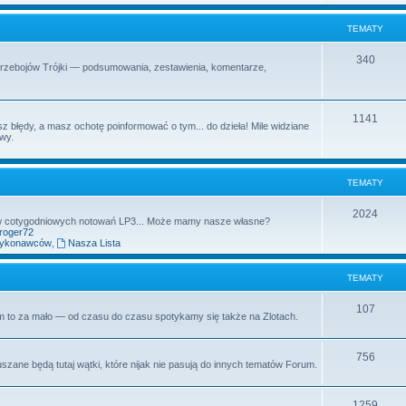
t
m
TEMATY
y
a
T
340
Przebojów Trójki — podsumowania, zestawienia, komentarze,
t
e
y
m
T
1141
z błędy, a masz ochotę poinformować o tym... do dzieła! Mile widziane
a
owy.
e
t
m
y
TEMATY
a
t
T
2024
aw cotygodniowych notowań LP3... Może mamy nasze własne?
yroger72
y
e
wykonawców
,
Nasza Lista
m
TEMATY
a
t
T
107
rum to za mało — od czasu do czasu spotykamy się także na Zlotach.
y
e
m
T
756
uszane będą tutaj wątki, które nijak nie pasują do innych tematów Forum.
a
e
t
m
T
1259