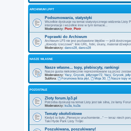
ARCHIWUM LPPT
Podsumowania, statystyki
Wszelkie dyskusje na temat statystycznego widzenia Listy 
interpretacje i wszelkie inne w tym temacie...
Moderatorzy:
Piotr
,
Piotr
Poprawki do Archiwum
Archiwum LP3 nie jest pozbawione błędów — jeśli dostrzegas
„dowody rzeczowe”: linki URL, fotki, skany, materiał dźwięk
Moderatorzy:
danco28
,
danco28
NASZE WŁASNE
Nasze własne... topy, plebiscyty, rankingi
Nasze gusta niekoniecznie reprezentowane są przez zest
Moderatorzy:
Yacy
,
Grycek
,
jollyroger72
,
Yacy
,
Grycek
,
joll
Subfora:
Forumowa lista płyt
,
Moja 30
,
Nasze topy 
POZOSTAŁE
Zloty forum.lp3.pl
Potrzeba dyskusji na temat Listy jest tak silna, że łamy Fo
Moderatorzy:
ku3a
,
ku3a
Tematy okołolistowe
Kiedyś to było „Pierwsze uruchomienie...” — teraz niech por
Taki Hyde Park Listy Trójki
Poszukiwana, poszukiwany!