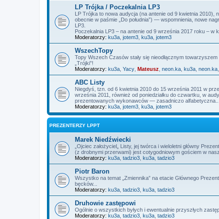
LP Trójka / Poczekalnia LP3
LP Trójka to nowa audycja (na antenie od 9 kwietnia 2010),
obecnie w paśmie „Do południa”) — wspomnienia, nowe nagra
LP3.
Poczekalnia LP3 – na antenie od 9 września 2017 roku – w 
Moderatorzy:
ku3a
,
jotem3
,
ku3a
,
jotem3
WszechTopy
Topy Wszech Czasów stały się nieodłącznym towarzyszem L
„Trójki”!
Moderatorzy:
ku3a
,
Yacy
,
Mateusz
,
neon.ka
,
ku3a
,
neon.ka
ABC Listy
Niegdyś, tzn. od 6 kwietnia 2010 do 15 września 2011 w prz
września 2011, również od poniedziałku do czwartku, w audycj
prezentowanych wykonawców — zasadniczo alfabetyczna..
Moderatorzy:
ku3a
,
jotem3
,
ku3a
,
jotem3
PREZENTERZY LPPT
Marek Niedźwiecki
„Ojciec założyciel„ Listy, jej twórca i wieloletni główny P
(z drobnymi przerwami) jest cotygodniowym gościem w nas
Moderatorzy:
ku3a
,
tadzio3
,
ku3a
,
tadzio3
Piotr Baron
Wszystko na temat „Zmiennika” na etacie Głównego Prezente
bęcków...
Moderatorzy:
ku3a
,
tadzio3
,
ku3a
,
tadzio3
Druhowie zastępowi
Ogólnie o wszystkich byłych i ewentualnie przyszłych zas
Moderatorzy:
ku3a
,
tadzio3
,
ku3a
,
tadzio3