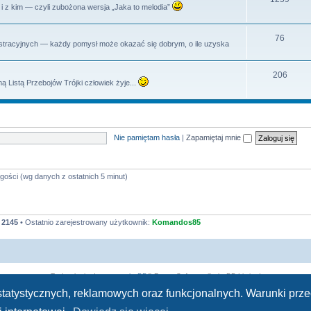
dy i z kim — czyli zubożona wersja „Jaka to melodia”
y
a
e
t
m
T
76
istracyjnych — każdy pomysł może okazać się dobrym, o ile uzyska
y
a
e
t
m
T
206
ą Listą Przebojów Trójki człowiek żyje...
y
a
e
t
m
y
a
Nie pamiętam hasła
|
Zapamiętaj mnie
t
y
gości (wg danych z ostatnich 5 minut)
:
2145
• Ostatnio zarejestrowany użytkownik:
Komandos85
Technologię dostarcza
phpBB
® Forum Software © phpBB Limited
Polski pakiet językowy dostarcza
phpBB.pl
h statystycznych, reklamowych oraz funkcjonalnych. Warunki pr
Zasady ochrony danych osobowych
|
Regulamin