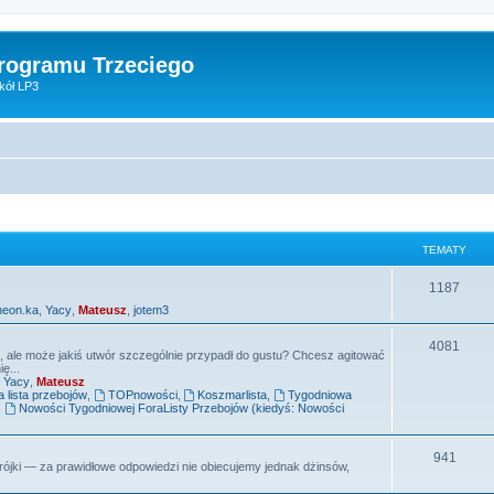
Programu Trzeciego
kół LP3
TEMATY
T
1187
neon.ka
,
Yacy
,
Mateusz
,
jotem3
e
m
T
4081
e, ale może jakiś utwór szczególnie przypadł do gustu? Chcesz agitować
ę...
a
e
,
Yacy
,
Mateusz
lista przebojów
,
TOPnowości
,
Koszmarlista
,
Tygodniowa
t
m
,
Nowości Tygodniowej ForaListy Przebojów (kiedyś: Nowości
y
a
T
941
t
ójki — za prawidłowe odpowiedzi nie obiecujemy jednak dżinsów,
e
y