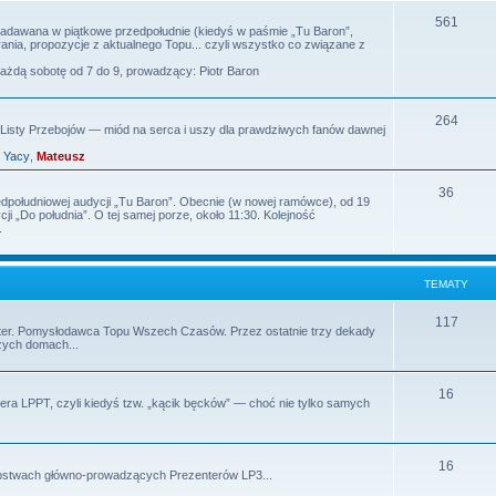
m
T
561
 nadawana w piątkowe przedpołudnie (kiedyś w paśmie „Tu Baron”,
nia, propozycje z aktualnego Topu... czyli wszystko co związane z
a
e
każdą sobotę od 7 do 9, prowadzący: Piotr Baron
t
m
y
a
T
264
isty Przebojów — miód na serca i uszy dla prawdziwych fanów dawnej
t
e
,
Yacy
,
Mateusz
y
m
T
36
edpołudniowej audycji „Tu Baron”. Obecnie (w nowej ramówce), od 19
a
i „Do południa”. O tej samej porze, około 11:30. Kolejność
e
.
t
m
y
a
TEMATY
t
T
117
rezenter. Pomysłodawca Topu Wszech Czasów. Przez ostatnie trzy dekady
y
zych domach...
e
m
T
16
ra LPPT, czyli kiedyś tzw. „kącik bęcków” — choć nie tylko samych
a
e
t
m
T
y
16
tępstwach główno-prowadzących Prezenterów LP3...
a
e