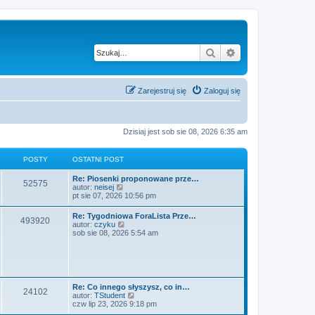
Szukaj
Wyszukiwanie z
Zarejestruj się
Zaloguj się
Dzisiaj jest sob sie 08, 2026 6:35 am
POSTY
OSTATNI POST
O
Re: Piosenki proponowane prze…
P
52575
s
W
autor:
neisej
t
y
pt sie 07, 2026 10:56 pm
o
a
ś
t
w
O
Re: Tygodniowa ForaLista Prze…
s
P
493920
n
i
s
W
autor:
czyku
i
e
t
y
sob sie 08, 2026 5:54 am
t
p
t
o
a
ś
o
l
t
w
s
n
y
s
n
i
t
a
i
e
j
t
p
t
n
o
l
O
Re: Co innego słyszysz, co in…
o
P
24102
s
n
y
s
W
autor:
TStudent
w
t
a
t
y
czw lip 23, 2026 9:18 pm
s
j
o
a
ś
z