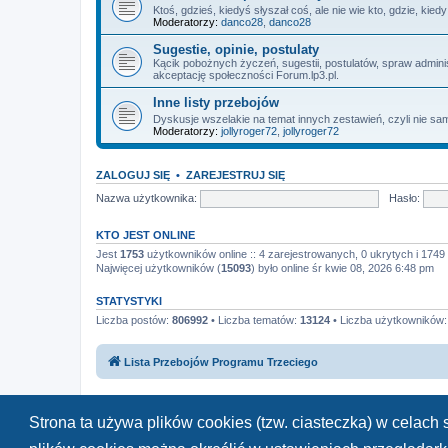
Ktoś, gdzieś, kiedyś słyszał coś, ale nie wie kto, gdzie, kie
Moderatorzy:
danco28
,
danco28
Sugestie, opinie, postulaty
Kącik pobożnych życzeń, sugestii, postulatów, spraw admin
akceptację społeczności Forum.lp3.pl.
Inne listy przebojów
Dyskusje wszelakie na temat innych zestawień, czyli nie sam
Moderatorzy:
jollyroger72
,
jollyroger72
ZALOGUJ SIĘ
•
ZAREJESTRUJ SIĘ
Nazwa użytkownika:
Hasło:
KTO JEST ONLINE
Jest
1753
użytkowników online :: 4 zarejestrowanych, 0 ukrytych i 1749 
Najwięcej użytkowników (
15093
) było online śr kwie 08, 2026 6:48 pm
STATYSTYKI
Liczba postów:
806992
• Liczba tematów:
13124
• Liczba użytkowników
Lista Przebojów Programu Trzeciego
Strona ta używa plików cookies (tzw. ciasteczka) w celac