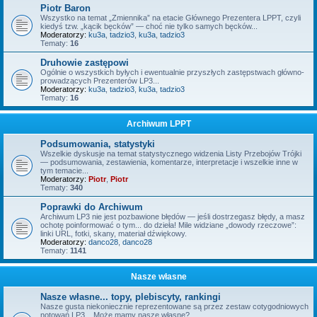
Piotr Baron
Wszystko na temat „Zmiennika” na etacie Głównego Prezentera LPPT, czyli
kiedyś tzw. „kącik bęcków” — choć nie tylko samych bęcków...
Moderatorzy:
ku3a
,
tadzio3
,
ku3a
,
tadzio3
Tematy:
16
Druhowie zastępowi
Ogólnie o wszystkich byłych i ewentualnie przyszłych zastępstwach główno-
prowadzących Prezenterów LP3...
Moderatorzy:
ku3a
,
tadzio3
,
ku3a
,
tadzio3
Tematy:
16
Archiwum LPPT
Podsumowania, statystyki
Wszelkie dyskusje na temat statystycznego widzenia Listy Przebojów Trójki
— podsumowania, zestawienia, komentarze, interpretacje i wszelkie inne w
tym temacie...
Moderatorzy:
Piotr
,
Piotr
Tematy:
340
Poprawki do Archiwum
Archiwum LP3 nie jest pozbawione błędów — jeśli dostrzegasz błędy, a masz
ochotę poinformować o tym... do dzieła! Mile widziane „dowody rzeczowe”:
linki URL, fotki, skany, materiał dźwiękowy.
Moderatorzy:
danco28
,
danco28
Tematy:
1141
Nasze własne
Nasze własne... topy, plebiscyty, rankingi
Nasze gusta niekoniecznie reprezentowane są przez zestaw cotygodniowych
notowań LP3... Może mamy nasze własne?