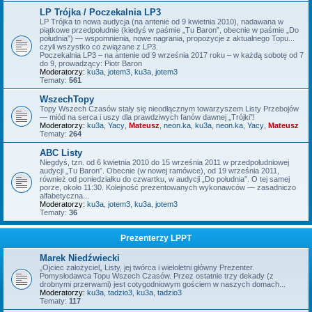
LP Trójka / Poczekalnia LP3
LP Trójka to nowa audycja (na antenie od 9 kwietnia 2010), nadawana w
piątkowe przedpołudnie (kiedyś w paśmie „Tu Baron”, obecnie w paśmie „Do
południa”) — wspomnienia, nowe nagrania, propozycje z aktualnego Topu...
czyli wszystko co związane z LP3.
Poczekalnia LP3 – na antenie od 9 września 2017 roku – w każdą sobotę od 7
do 9, prowadzący: Piotr Baron
Moderatorzy:
ku3a
,
jotem3
,
ku3a
,
jotem3
Tematy:
561
WszechTopy
Topy Wszech Czasów stały się nieodłącznym towarzyszem Listy Przebojów
— miód na serca i uszy dla prawdziwych fanów dawnej „Trójki”!
Moderatorzy:
ku3a
,
Yacy
,
Mateusz
,
neon.ka
,
ku3a
,
neon.ka
,
Yacy
,
Mateusz
Tematy:
264
ABC Listy
Niegdyś, tzn. od 6 kwietnia 2010 do 15 września 2011 w przedpołudniowej
audycji „Tu Baron”. Obecnie (w nowej ramówce), od 19 września 2011,
również od poniedziałku do czwartku, w audycji „Do południa”. O tej samej
porze, około 11:30. Kolejność prezentowanych wykonawców — zasadniczo
alfabetyczna...
Moderatorzy:
ku3a
,
jotem3
,
ku3a
,
jotem3
Tematy:
36
Prezenterzy LPPT
Marek Niedźwiecki
„Ojciec założyciel„ Listy, jej twórca i wieloletni główny Prezenter.
Pomysłodawca Topu Wszech Czasów. Przez ostatnie trzy dekady (z
drobnymi przerwami) jest cotygodniowym gościem w naszych domach...
Moderatorzy:
ku3a
,
tadzio3
,
ku3a
,
tadzio3
Tematy:
117