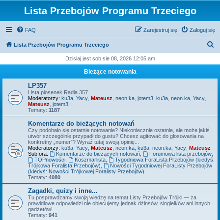
Lista Przebojów Programu Trzeciego
FAQ
Zarejestruj się
Zaloguj się
S
Lista Przebojów Programu Trzeciego
z
Dzisiaj jest sob sie 08, 2026 12:05 am
u
Bieżące notowania
k
LP357
a
Lista piosenek Radia 357
Moderatorzy:
ku3a
,
Yacy
,
Mateusz
,
neon.ka
,
jotem3
,
ku3a
,
neon.ka
,
Yacy
,
j
Mateusz
,
jotem3
Tematy:
1187
Komentarze do bieżących notowań
Czy podobało się ostatnie notowanie? Niekoniecznie ostatnie, ale może jakiś
utwór szczególnie przypadł do gustu? Chcesz agitować do głosowania na
konkretny „numer”? Wyraź tutaj swoją opinię...
Moderatorzy:
ku3a
,
Yacy
,
Mateusz
,
neon.ka
,
ku3a
,
neon.ka
,
Yacy
,
Mateusz
Subfora:
Komentarze do bieżących notowań
,
Forumowa lista przebojów
,
TOPnowości
,
Koszmarlista
,
Tygodniowa ForaLista Przebojów (kiedyś:
Trójkowa Foralista Przebojów)
,
Nowości Tygodniowej ForaListy Przebojów
(kiedyś: Nowości Trójkowej Foralisty Przebojów)
Tematy:
4080
Zagadki, quizy i inne...
Tu posprawdzamy swoją wiedzę na temat Listy Przebojów Trójki — za
prawidłowe odpowiedzi nie obiecujemy jednak dżinsów, singielków ani innych
gadżetów!
Tematy:
941