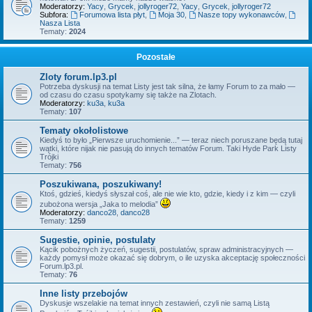
Moderatorzy:
Yacy
,
Grycek
,
jollyroger72
,
Yacy
,
Grycek
,
jollyroger72
Subfora:
Forumowa lista płyt
,
Moja 30
,
Nasze topy wykonawców
,
Nasza Lista
Tematy:
2024
Pozostałe
Zloty forum.lp3.pl
Potrzeba dyskusji na temat Listy jest tak silna, że łamy Forum to za mało —
od czasu do czasu spotykamy się także na Zlotach.
Moderatorzy:
ku3a
,
ku3a
Tematy:
107
Tematy okołolistowe
Kiedyś to było „Pierwsze uruchomienie...” — teraz niech poruszane będą tutaj
wątki, które nijak nie pasują do innych tematów Forum. Taki Hyde Park Listy
Trójki
Tematy:
756
Poszukiwana, poszukiwany!
Ktoś, gdzieś, kiedyś słyszał coś, ale nie wie kto, gdzie, kiedy i z kim — czyli
zubożona wersja „Jaka to melodia”
Moderatorzy:
danco28
,
danco28
Tematy:
1259
Sugestie, opinie, postulaty
Kącik pobożnych życzeń, sugestii, postulatów, spraw administracyjnych —
każdy pomysł może okazać się dobrym, o ile uzyska akceptację społeczności
Forum.lp3.pl.
Tematy:
76
Inne listy przebojów
Dyskusje wszelakie na temat innych zestawień, czyli nie samą Listą