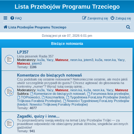
Lista Przebojów Programu Trzeciego
FAQ
Zarejestruj się
Zaloguj się
S
Lista Przebojów Programu Trzeciego
z
Dzisiaj jest pt sie 07, 2026 6:01 pm
u
Bieżące notowania
k
LP357
a
Lista piosenek Radia 357
Moderatorzy:
ku3a
,
Yacy
,
Mateusz
,
neon.ka
,
jotem3
,
ku3a
,
neon.ka
,
Yacy
,
j
Mateusz
,
jotem3
Tematy:
1186
Komentarze do bieżących notowań
Czy podobało się ostatnie notowanie? Niekoniecznie ostatnie, ale może jakiś
utwór szczególnie przypadł do gustu? Chcesz agitować do głosowania na
konkretny „numer”? Wyraź tutaj swoją opinię...
Moderatorzy:
ku3a
,
Yacy
,
Mateusz
,
neon.ka
,
ku3a
,
neon.ka
,
Yacy
,
Mateusz
Subfora:
Komentarze do bieżących notowań
,
Forumowa lista przebojów
,
TOPnowości
,
Koszmarlista
,
Tygodniowa ForaLista Przebojów (kiedyś:
Trójkowa Foralista Przebojów)
,
Nowości Tygodniowej ForaListy Przebojów
(kiedyś: Nowości Trójkowej Foralisty Przebojów)
Tematy:
4077
Zagadki, quizy i inne...
Tu posprawdzamy swoją wiedzę na temat Listy Przebojów Trójki — za
prawidłowe odpowiedzi nie obiecujemy jednak dżinsów, singielków ani innych
gadżetów!
Tematy:
941