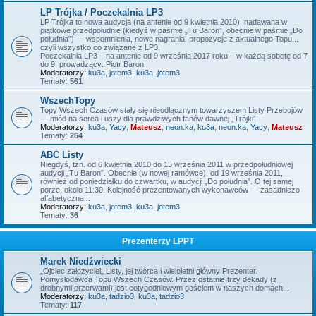
LP Trójka / Poczekalnia LP3
LP Trójka to nowa audycja (na antenie od 9 kwietnia 2010), nadawana w
piątkowe przedpołudnie (kiedyś w paśmie „Tu Baron”, obecnie w paśmie „Do
południa”) — wspomnienia, nowe nagrania, propozycje z aktualnego Topu...
czyli wszystko co związane z LP3.
Poczekalnia LP3 – na antenie od 9 września 2017 roku – w każdą sobotę od 7
do 9, prowadzący: Piotr Baron
Moderatorzy:
ku3a
,
jotem3
,
ku3a
,
jotem3
Tematy:
561
WszechTopy
Topy Wszech Czasów stały się nieodłącznym towarzyszem Listy Przebojów
— miód na serca i uszy dla prawdziwych fanów dawnej „Trójki”!
Moderatorzy:
ku3a
,
Yacy
,
Mateusz
,
neon.ka
,
ku3a
,
neon.ka
,
Yacy
,
Mateusz
Tematy:
264
ABC Listy
Niegdyś, tzn. od 6 kwietnia 2010 do 15 września 2011 w przedpołudniowej
audycji „Tu Baron”. Obecnie (w nowej ramówce), od 19 września 2011,
również od poniedziałku do czwartku, w audycji „Do południa”. O tej samej
porze, około 11:30. Kolejność prezentowanych wykonawców — zasadniczo
alfabetyczna...
Moderatorzy:
ku3a
,
jotem3
,
ku3a
,
jotem3
Tematy:
36
Prezenterzy LPPT
Marek Niedźwiecki
„Ojciec założyciel„ Listy, jej twórca i wieloletni główny Prezenter.
Pomysłodawca Topu Wszech Czasów. Przez ostatnie trzy dekady (z
drobnymi przerwami) jest cotygodniowym gościem w naszych domach...
Moderatorzy:
ku3a
,
tadzio3
,
ku3a
,
tadzio3
Tematy:
117