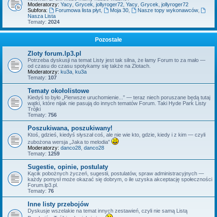
Moderatorzy:
Yacy
,
Grycek
,
jollyroger72
,
Yacy
,
Grycek
,
jollyroger72
Subfora:
Forumowa lista płyt
,
Moja 30
,
Nasze topy wykonawców
,
Nasza Lista
Tematy:
2024
Pozostałe
Zloty forum.lp3.pl
Potrzeba dyskusji na temat Listy jest tak silna, że łamy Forum to za mało —
od czasu do czasu spotykamy się także na Zlotach.
Moderatorzy:
ku3a
,
ku3a
Tematy:
107
Tematy okołolistowe
Kiedyś to było „Pierwsze uruchomienie...” — teraz niech poruszane będą tutaj
wątki, które nijak nie pasują do innych tematów Forum. Taki Hyde Park Listy
Trójki
Tematy:
756
Poszukiwana, poszukiwany!
Ktoś, gdzieś, kiedyś słyszał coś, ale nie wie kto, gdzie, kiedy i z kim — czyli
zubożona wersja „Jaka to melodia”
Moderatorzy:
danco28
,
danco28
Tematy:
1259
Sugestie, opinie, postulaty
Kącik pobożnych życzeń, sugestii, postulatów, spraw administracyjnych —
każdy pomysł może okazać się dobrym, o ile uzyska akceptację społeczności
Forum.lp3.pl.
Tematy:
76
Inne listy przebojów
Dyskusje wszelakie na temat innych zestawień, czyli nie samą Listą