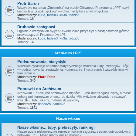
Piotr Baron
Wszystko na temat „Zmiennika” na etacie Głównego Prezentera LPPT, czyli
kiedyś tzw. „kącik bęcków” — choć nie tylko samych bęcków...
Moderatorzy:
ku3a
,
tadzio3
,
ku3a
,
tadzio3
Tematy:
16
Druhowie zastępowi
Ogólnie o wszystkich byłych i ewentualnie przyszłych zastępstwach główno-
prowadzących Prezenterów LP3...
Moderatorzy:
ku3a
,
tadzio3
,
ku3a
,
tadzio3
Tematy:
16
Archiwum LPPT
Podsumowania, statystyki
Wszelkie dyskusje na temat statystycznego widzenia Listy Przebojów Trójki
— podsumowania, zestawienia, komentarze, interpretacje i wszelkie inne w
tym temacie...
Moderatorzy:
Piotr
,
Piotr
Tematy:
340
Poprawki do Archiwum
Archiwum LP3 nie jest pozbawione błędów — jeśli dostrzegasz błędy, a masz
ochotę poinformować o tym... do dzieła! Mile widziane „dowody rzeczowe”:
linki URL, fotki, skany, materiał dźwiękowy.
Moderatorzy:
danco28
,
danco28
Tematy:
1141
Nasze własne
Nasze własne... topy, plebiscyty, rankingi
Nasze gusta niekoniecznie reprezentowane są przez zestaw cotygodniowych
notowań LP3... Może mamy nasze własne?