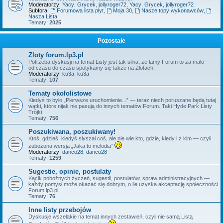
Moderatorzy:
Yacy
,
Grycek
,
jollyroger72
,
Yacy
,
Grycek
,
jollyroger72
Subfora:
Forumowa lista płyt
,
Moja 30
,
Nasze topy wykonawców
,
Nasza Lista
Tematy:
2025
Pozostałe
Zloty forum.lp3.pl
Potrzeba dyskusji na temat Listy jest tak silna, że łamy Forum to za mało —
od czasu do czasu spotykamy się także na Zlotach.
Moderatorzy:
ku3a
,
ku3a
Tematy:
107
Tematy okołolistowe
Kiedyś to było „Pierwsze uruchomienie...” — teraz niech poruszane będą tutaj
wątki, które nijak nie pasują do innych tematów Forum. Taki Hyde Park Listy
Trójki
Tematy:
756
Poszukiwana, poszukiwany!
Ktoś, gdzieś, kiedyś słyszał coś, ale nie wie kto, gdzie, kiedy i z kim — czyli
zubożona wersja „Jaka to melodia”
Moderatorzy:
danco28
,
danco28
Tematy:
1259
Sugestie, opinie, postulaty
Kącik pobożnych życzeń, sugestii, postulatów, spraw administracyjnych —
każdy pomysł może okazać się dobrym, o ile uzyska akceptację społeczności
Forum.lp3.pl.
Tematy:
76
Inne listy przebojów
Dyskusje wszelakie na temat innych zestawień, czyli nie samą Listą