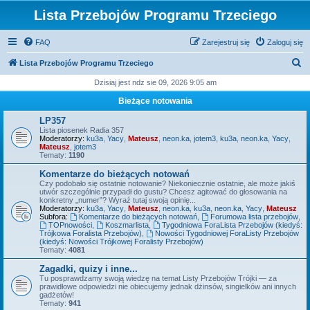
Lista Przebojów Programu Trzeciego
FAQ
Zarejestruj się
Zaloguj się
S
Lista Przebojów Programu Trzeciego
z
Dzisiaj jest ndz sie 09, 2026 9:05 am
u
Bieżące notowania
k
LP357
a
Lista piosenek Radia 357
Moderatorzy:
ku3a
,
Yacy
,
Mateusz
,
neon.ka
,
jotem3
,
ku3a
,
neon.ka
,
Yacy
,
j
Mateusz
,
jotem3
Tematy:
1190
Komentarze do bieżących notowań
Czy podobało się ostatnie notowanie? Niekoniecznie ostatnie, ale może jakiś
utwór szczególnie przypadł do gustu? Chcesz agitować do głosowania na
konkretny „numer”? Wyraź tutaj swoją opinię...
Moderatorzy:
ku3a
,
Yacy
,
Mateusz
,
neon.ka
,
ku3a
,
neon.ka
,
Yacy
,
Mateusz
Subfora:
Komentarze do bieżących notowań
,
Forumowa lista przebojów
,
TOPnowości
,
Koszmarlista
,
Tygodniowa ForaLista Przebojów (kiedyś:
Trójkowa Foralista Przebojów)
,
Nowości Tygodniowej ForaListy Przebojów
(kiedyś: Nowości Trójkowej Foralisty Przebojów)
Tematy:
4081
Zagadki, quizy i inne...
Tu posprawdzamy swoją wiedzę na temat Listy Przebojów Trójki — za
prawidłowe odpowiedzi nie obiecujemy jednak dżinsów, singielków ani innych
gadżetów!
Tematy:
941