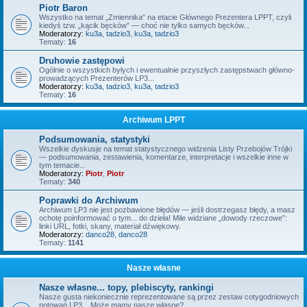
Piotr Baron
Wszystko na temat „Zmiennika” na etacie Głównego Prezentera LPPT, czyli
kiedyś tzw. „kącik bęcków” — choć nie tylko samych bęcków...
Moderatorzy:
ku3a
,
tadzio3
,
ku3a
,
tadzio3
Tematy:
16
Druhowie zastępowi
Ogólnie o wszystkich byłych i ewentualnie przyszłych zastępstwach główno-
prowadzących Prezenterów LP3...
Moderatorzy:
ku3a
,
tadzio3
,
ku3a
,
tadzio3
Tematy:
16
Archiwum LPPT
Podsumowania, statystyki
Wszelkie dyskusje na temat statystycznego widzenia Listy Przebojów Trójki
— podsumowania, zestawienia, komentarze, interpretacje i wszelkie inne w
tym temacie...
Moderatorzy:
Piotr
,
Piotr
Tematy:
340
Poprawki do Archiwum
Archiwum LP3 nie jest pozbawione błędów — jeśli dostrzegasz błędy, a masz
ochotę poinformować o tym... do dzieła! Mile widziane „dowody rzeczowe”:
linki URL, fotki, skany, materiał dźwiękowy.
Moderatorzy:
danco28
,
danco28
Tematy:
1141
Nasze własne
Nasze własne... topy, plebiscyty, rankingi
Nasze gusta niekoniecznie reprezentowane są przez zestaw cotygodniowych
notowań LP3... Może mamy nasze własne?