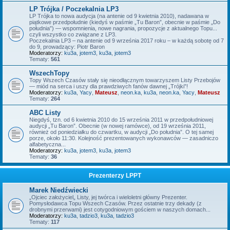
LP Trójka / Poczekalnia LP3
LP Trójka to nowa audycja (na antenie od 9 kwietnia 2010), nadawana w
piątkowe przedpołudnie (kiedyś w paśmie „Tu Baron”, obecnie w paśmie „Do
południa”) — wspomnienia, nowe nagrania, propozycje z aktualnego Topu...
czyli wszystko co związane z LP3.
Poczekalnia LP3 – na antenie od 9 września 2017 roku – w każdą sobotę od 7
do 9, prowadzący: Piotr Baron
Moderatorzy:
ku3a
,
jotem3
,
ku3a
,
jotem3
Tematy:
561
WszechTopy
Topy Wszech Czasów stały się nieodłącznym towarzyszem Listy Przebojów
— miód na serca i uszy dla prawdziwych fanów dawnej „Trójki”!
Moderatorzy:
ku3a
,
Yacy
,
Mateusz
,
neon.ka
,
ku3a
,
neon.ka
,
Yacy
,
Mateusz
Tematy:
264
ABC Listy
Niegdyś, tzn. od 6 kwietnia 2010 do 15 września 2011 w przedpołudniowej
audycji „Tu Baron”. Obecnie (w nowej ramówce), od 19 września 2011,
również od poniedziałku do czwartku, w audycji „Do południa”. O tej samej
porze, około 11:30. Kolejność prezentowanych wykonawców — zasadniczo
alfabetyczna...
Moderatorzy:
ku3a
,
jotem3
,
ku3a
,
jotem3
Tematy:
36
Prezenterzy LPPT
Marek Niedźwiecki
„Ojciec założyciel„ Listy, jej twórca i wieloletni główny Prezenter.
Pomysłodawca Topu Wszech Czasów. Przez ostatnie trzy dekady (z
drobnymi przerwami) jest cotygodniowym gościem w naszych domach...
Moderatorzy:
ku3a
,
tadzio3
,
ku3a
,
tadzio3
Tematy:
117